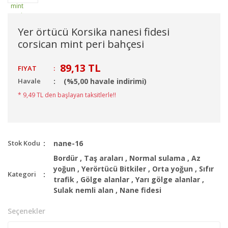
Yer örtücü Korsika nanesi fidesi
corsican mint peri bahçesi
89,13 TL
FIYAT
:
Havale
(%5,00 havale indirimi)
* 9,49 TL den başlayan taksitlerle!!
Stok Kodu
nane-16
Bordür
,
Taş araları
,
Normal sulama
,
Az
yoğun
,
Yerörtücü Bitkiler
,
Orta yoğun
,
Sıfır
Kategori
trafik
,
Gölge alanlar
,
Yarı gölge alanlar
,
Sulak nemli alan
,
Nane fidesi
Seçenekler