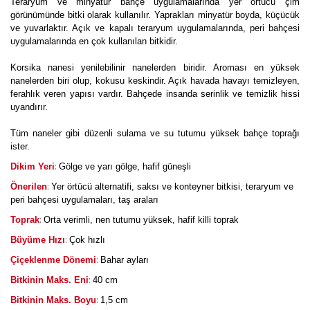
Teraryum ve minyatür bahçe uygulamalarında yer örtücü çim
görünümünde bitki olarak kullanılır. Yaprakları minyatür boyda, küçücük
ve yuvarlaktır. Açık ve kapalı teraryum uygulamalarında, peri bahçesi
uygulamalarında en çok kullanılan bitkidir.
Korsika nanesi yenilebilinir nanelerden biridir. Aroması en yüksek
nanelerden biri olup, kokusu keskindir. Açık havada havayı temizleyen,
ferahlık veren yapısı vardır. Bahçede insanda serinlik ve temizlik hissi
uyandırır.
Tüm naneler gibi düzenli sulama ve su tutumu yüksek bahçe toprağı
ister.
:
Dikim Yeri
Gölge ve yarı gölge, hafif güneşli
:
Önerilen
Yer örtücü alternatifi, saksı ve konteyner bitkisi, teraryum ve
peri bahçesi uygulamaları, taş araları
:
Toprak
Orta verimli, nen tutumu yüksek, hafif killi toprak
:
Büyüme Hızı
Çok hızlı
:
Çiçeklenme Dönemi
Bahar ayları
:
Bitkinin Maks. Eni
40 cm
:
Bitkinin Maks. Boyu
1,5 cm