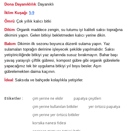
:
Dona Dayanıklılık
Dayanıklı
:
İklim Kuşağı
5-9
:
Ömrü
Çok yıllık kalıcı bitki
:
Dikim
Organik maddece zengin, su tutumu iyi kaliteli saksı toprağına
dikimini yapın. Gelen bitkiyi bekletmeden kalıcı yerine dikin.
:
Bakım
Dikimin ilk sezonu boyunca düzenli sulama yapın. Yaz
sulamaları toprağın derinine işleyecek şekilde yapılmalıdır. Saksı
yetiştiriciliğinde bitkiyi yaz aylarında susuz bırakmayın. Bahar başı
yavaş yarayışlı çiftlik gübresi, kompost gübre gibi organik gübrelerle
yapacağınız tek bir uygulama bitkiyi yıl boyu besler. Aşırı
gübrelemekten daima kaçının.
:
İdeal
Saksıda ve bahçede kolaylıkla yetişirler.
Etiketler :
çim yerine ne ekilir
papatya çeşitleri
Bu ürüne ilk yorumu siz yapın!
çim yerine kullanılan bitkiler
yer örtücü papatya
çim yerine yer örtücü bitkiler
korsika nanesi fidesi
Yorum Yaz