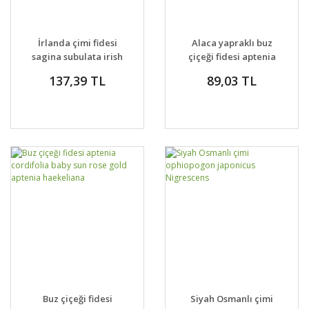
İrlanda çimi fidesi
Alaca yapraklı buz
sagina subulata irish
çiçeği fidesi aptenia
moss green jumbo
cordifolia variegata
137,39 TL
89,03 TL
crystal baby sun rose
Buz çiçeği fidesi
Siyah Osmanlı çimi