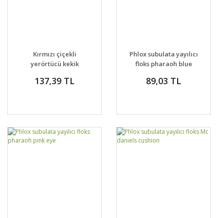
Kırmızı çiçekli
Phlox subulata yayılıcı
yerörtücü kekik
floks pharaoh blue
thymus praecox red
eye
137,39 TL
89,03 TL
carpet