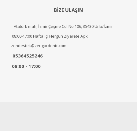
BİZE ULAŞIN
Atatürk mah, İzmir Çeşme Cd. No:106, 35430 Urla/İzmir
08:00-17:00 Hafta İçi Hergün Ziyarete Açık
zendestek@zengardentr.com
05364525246
08:00 - 17:00