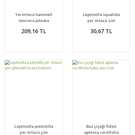
Yerörtücü hanımeli
Leptinella squalida
lonicera pileata
yer örtücü çim
altenatifi brass
209,16 TL
30,67 TL
buttons
Leptinella potentilla
Buz çiçeği fidesi
yer örtücü çim
aptenia cordifolia