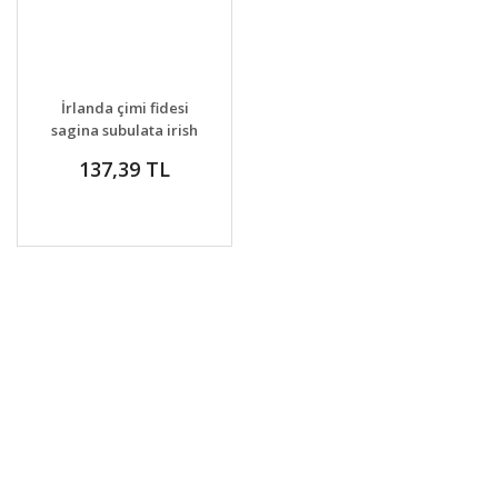
İrlanda çimi fidesi
sagina subulata irish
moss lime
137,39 TL