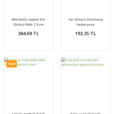
Mitchella repens Yer
Yer Örtücü Glechoma
Örtücü Bitki | 9 cm
hederacea
Saksıda
'Variegata' | Alacalı
384,69 TL
192,35 TL
Yer Örtücü Bitki | 7
cm Saksıda
YENİ
Limon aromalı kekik
Koyu yeşil Osmanlı