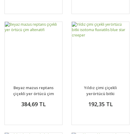
Beyaz mazus reptans
Yıldız çimi çiçekli
çiçekli yer örtücü çim
yerörtücü bitki
altenatifi
isotoma fluviatilis
384,69 TL
192,35 TL
blue star creeper