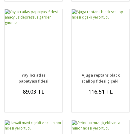
Yayılıcı atlas
Ajuga reptans black
papatyası fidesi
scallop fidesi çiçekli
anacylus depressus
yerörtücü
89,03 TL
116,51 TL
garden gnome