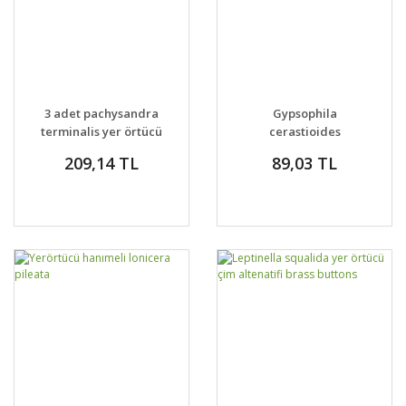
3 adet pachysandra
Gypsophila
terminalis yer örtücü
cerastioides
japon süpürgesi
yerörtücü jipsofila
209,14 TL
89,03 TL
green carpet
çiçeği fidesi