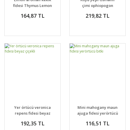
fidesi Thymus Lemon
çimi ophiopogon
Green
japonicus nanus
164,87 TL
219,82 TL
Yer örtücü veronica
Mini mahogany maun
repens fidesi beyaz
ajuga fidesi yerörtücü
çiçekli
bitki
192,35 TL
116,51 TL