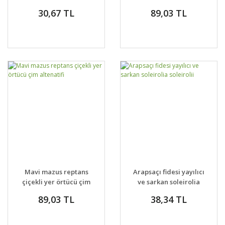
altenatifi brass
baby sun rose
30,67 TL
89,03 TL
buttons
Mavi mazus reptans
Arapsaçı fidesi yayılıcı
çiçekli yer örtücü çim
ve sarkan soleirolia
altenatifi
soleirolii
89,03 TL
38,34 TL