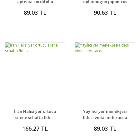
aptenia cordifolia
ophiopogon japonicus
baby sun rose gold
Nigrescens
89,03 TL
90,63 TL
aptenia haekeliana
İran Halısı yer örtücü
Yayılıcı yer menekşesi
silene schafta fidesi
fidesi viola hederacea
166,27 TL
89,03 TL