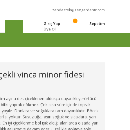
zendestek@zengardentr.com
Giriş Yap
Sepetim
Üye Ol
e
çekli vinca minor fidesi
im ayına dek çiçeklenen oldukça dayanıklı yerörtücü
şil bitki yaprak dökmez. Çok kısa süre içinde toprak
le yayılır. Donlara ve soğuklara tam dayanıklıdır. Böcek
rlısı yoktur. Susuzluğa, aşırı soğuk ve sıcaklara, yarı
n iyi çiçeklenme bol ışık aldığı alanlarda olsada yarı
ıklı gelişmeye devam eder. Özellikle gölgeye tole