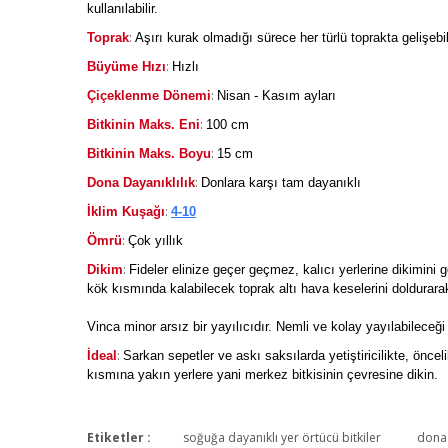
kullanılabilir.
:
Toprak
Aşırı kurak olmadığı sürece her türlü toprakta gelişebil
:
Büyüme Hızı
Hızlı
:
Çiçeklenme Dönemi
Nisan - Kasım ayları
:
Bitkinin Maks. Eni
100 cm
:
Bitkinin Maks. Boyu
15 cm
:
Dona Dayanıklılık
Donlara karşı tam dayanıklı
:
İklim Kuşağı
4-10
:
Ömrü
Çok yıllık
:
Dikim
Fideler elinize geçer geçmez, kalıcı yerlerine dikimin
kök kısmında kalabilecek toprak altı hava keselerini doldurarak
Vinca minor arsız bir yayılıcıdır. Nemli ve kolay yayılabileceği
:
İdeal
Sarkan sepetler ve askı saksılarda yetiştiricilikte, öncel
kısmına yakın yerlere yani merkez bitkisinin çevresine dikin.
Etiketler :
soğuğa dayanıklı yer örtücü bitkiler
dona 