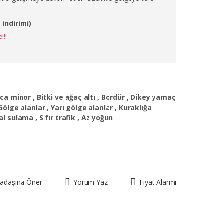
 indirimi)
e!!
nca minor
,
Bitki ve ağaç altı
,
Bordür
,
Dikey yamaç
Gölge alanlar
,
Yarı gölge alanlar
,
Kuraklığa
al sulama
,
Sıfır trafik
,
Az yoğun
kadaşına Öner
Yorum Yaz
Fiyat Alarmı