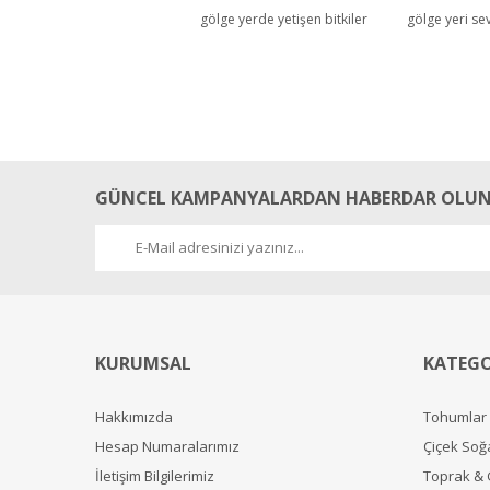
gölge yerde yetişen bitkiler
gölge yeri sev
harika!
İlk defa Zengarden'den fide aldım, çok da memnun kaldım. Mart
Teşekkürler!
Öyle gözüküyor ki, bu son fide alışverişim olmayacak
O. Yasemin Sunay | 14/04/2015
GÜNCEL KAMPANYALARDAN HABERDAR OLUN
Yorum Yaz
KURUMSAL
KATEGO
Hakkımızda
Tohumlar
Hesap Numaralarımız
Çiçek Soğ
İletişim Bilgilerimiz
Toprak &