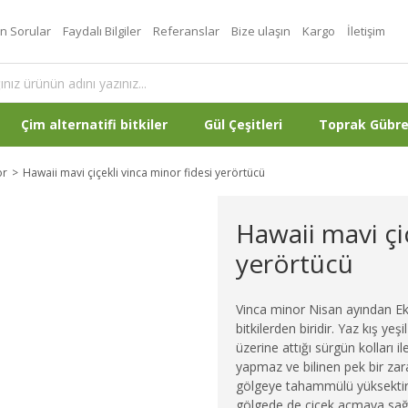
an Sorular
Faydalı Bilgiler
Referanslar
Bize ulaşın
Kargo
İletişim
Çim alternatifi bitkiler
Gül Çeşitleri
Toprak Gübr
or
Hawaii mavi çiçekli vinca minor fidesi yerörtücü
Hawaii mavi çi
yerörtücü
Vinca minor Nisan ayından Ek
bitkilerden biridir. Yaz kış ye
üzerine attığı sürgün kolları i
yapmaz ve bilinen pek bir zara
gölgeye tahammülü yüksektir. E
gölgede de çiçek açmaya sağl