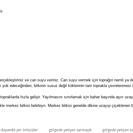
ir.
i gerçekleştiriniz ve can suyu veriniz. Can suyu vermek için toprağın nemli y
 yok edeceğinden, bitkinin susuz değil köklerinin tam toprakla çevrelenmesi içi
 topraklarda hızla gelişir. Yayılmasını sınırlamak için bahar başında aşırı uza
ikle merkez bitkisi belirleyn. Merkez bitkisi genelde dikine uzayıp çiçeklenen bi
dayanıklı yer örtücüler
gölgede yetişen sarmaşık
gölgede yetişen sa