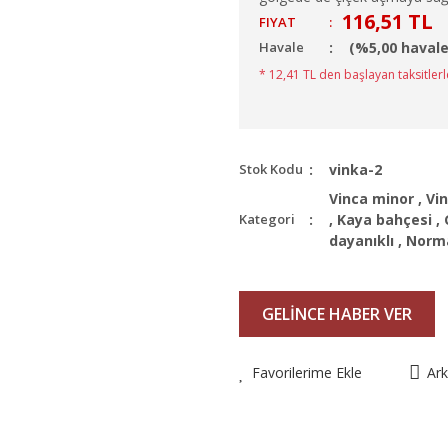
116,51 TL
FIYAT
:
Havale
(%5,00 havale
* 12,41 TL den başlayan taksitlerl
Stok Kodu
vinka-2
Vinca minor
,
Vi
Kategori
,
Kaya bahçesi
,
dayanıklı
,
Norm
GELİNCE HABER VER
Favorilerime Ekle
Ar