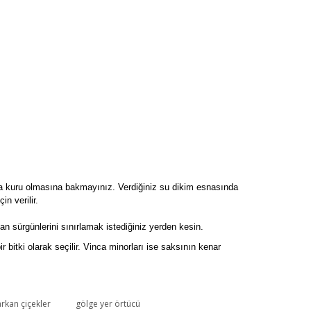
a da kuru olmasına bakmayınız. Verdiğiniz su dikim esnasında
n verilir.
yan sürgünlerini sınırlamak istediğiniz yerden kesin.
r bitki olarak seçilir. Vinca minorları ise saksının kenar
rkan çiçekler
gölge yer örtücü