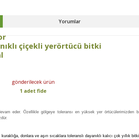
Yorumlar
nor
ıklı çiçekli yerörtücü bitki
al
gönderilecek ürün
1 adet fide
am eder. Özellikle gölgeye toleransı en yüksek yer örtücülerimizden biri 
zdür.
uraklığa, donlara ve aşırı sıcaklara toleranslı dayanıklı kalıcı çok yıllık bit