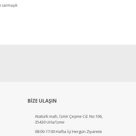
li sarmaşık
lı ve güzeldi. Şimdi yerlerinde gayet iyi büyüyorlar...
BİZE ULAŞIN
Atatürk mah, İzmir Çeşme Cd. No:106,
35430 Urla/İzmir
08:00-17:00 Hafta İçi Hergün Ziyarete