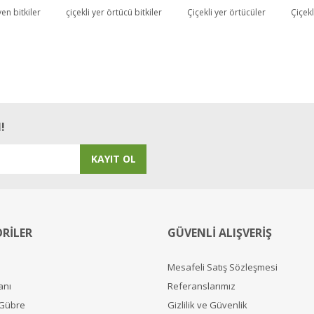
en bitkiler
çiçekli yer örtücü bitkiler
Çiçekli yer örtücüler
Çiçek
 başındaki iş yoğunluğuna rağmen siparişim bir haftada elimdeydi. Fideler sağlık
!
KAYIT OL
RİLER
GÜVENLİ ALIŞVERİŞ
Mesafeli Satış Sözleşmesi
anı
Referanslarımız
 Gübre
Gizlilik ve Güvenlik