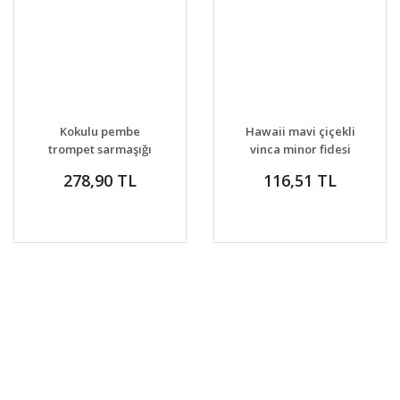
GELİNCE HABER
GELİNCE HABER
DETAYLAR
DETAYLAR
Kokulu pembe
Hawaii mavi çiçekli
VER
VER
trompet sarmaşığı
vinca minor fidesi
podranearicasoliana
yerörtücü
278,90 TL
116,51 TL