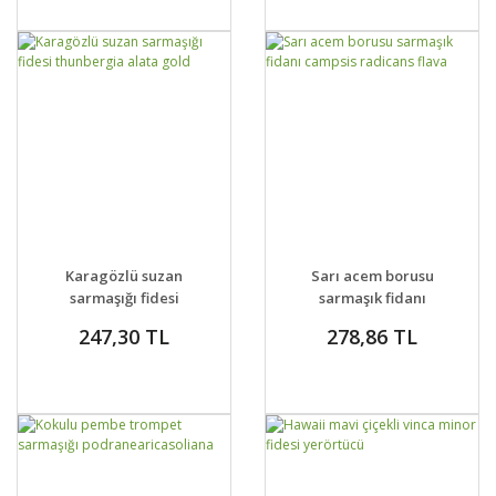
GELİNCE HABER
GELİNCE HABER
DETAYLAR
DETAYLAR
Karagözlü suzan
Sarı acem borusu
VER
VER
sarmaşığı fidesi
sarmaşık fidanı
thunbergia alata gold
campsis radicans
247,30 TL
278,86 TL
flava