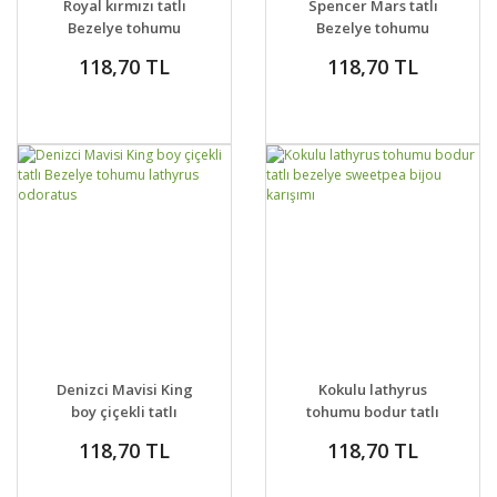
Royal kırmızı tatlı
Spencer Mars tatlı
Bezelye tohumu
Bezelye tohumu
lathyrus odoratus
lathyrus odoratus
118,70 TL
118,70 TL
royal crimson
DETAYLAR
SEPETE EKLE
DETAYLAR
SEPETE EKLE
Denizci Mavisi King
Kokulu lathyrus
boy çiçekli tatlı
tohumu bodur tatlı
Bezelye tohumu
bezelye sweetpea
118,70 TL
118,70 TL
lathyrus odoratus
bijou karışımı