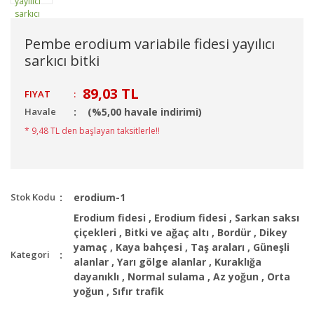
Pembe erodium variabile fidesi yayılıcı
sarkıcı bitki
89,03 TL
FIYAT
:
Havale
(%5,00 havale indirimi)
* 9,48 TL den başlayan taksitlerle!!
Stok Kodu
erodium-1
Erodium fidesi
,
Erodium fidesi
,
Sarkan saksı
çiçekleri
,
Bitki ve ağaç altı
,
Bordür
,
Dikey
yamaç
,
Kaya bahçesi
,
Taş araları
,
Güneşli
Kategori
alanlar
,
Yarı gölge alanlar
,
Kuraklığa
dayanıklı
,
Normal sulama
,
Az yoğun
,
Orta
yoğun
,
Sıfır trafik