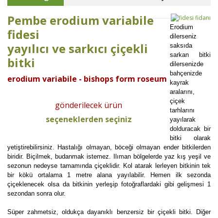
Pembe erodium variabile
Erodium
fidesi
dilerseniz
yayılıcı ve sarkıcı çiçekli
saksıda
sarkan bitki
bitki
dilersenizde
bahçenizde
erodium variabile - bishops form roseum
kayrak
aralarını,
çiçek
gönderilecek ürün
tarhlarını
seçeneklerden seçiniz
yayılarak
dolduracak bir
bitki olarak
yetiştirebilirsiniz. Hastalığı olmayan, böceği olmayan ender bitkilerden
biridir. Biçilmek, budanmak istemez. Ilıman bölgelerde yaz kış yeşil ve
sezonun nedeyse tamamında çiçeklidir. Kol atarak lerleyen bitkinin tek
bir kökü ortalama 1 metre alana yayılabilir. Hemen ilk sezonda
çiçeklenecek olsa da bitkinin yerleşip fotoğraflardaki gibi gelişmesi 1
sezondan sonra olur.
Süper zahmetsiz, oldukça dayanıklı benzersiz bir çiçekli bitki. Diğer