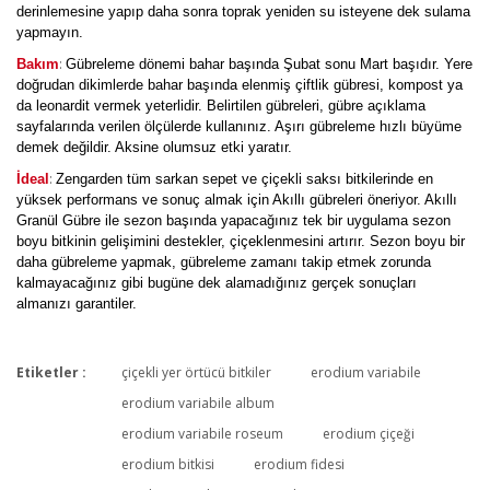
derinlemesine yapıp daha sonra toprak yeniden su isteyene dek sulama
yapmayın.
:
Bakım
Gübreleme dönemi bahar başında Şubat sonu Mart başıdır. Yere
doğrudan dikimlerde bahar başında elenmiş çiftlik gübresi, kompost ya
da leonardit vermek yeterlidir. Belirtilen gübreleri, gübre açıklama
sayfalarında verilen ölçülerde kullanınız. Aşırı gübreleme hızlı büyüme
demek değildir. Aksine olumsuz etki yaratır.
:
İdeal
Zengarden tüm sarkan sepet ve çiçekli saksı bitkilerinde en
yüksek performans ve sonuç almak için Akıllı gübreleri öneriyor. Akıllı
Granül Gübre ile sezon başında yapacağınız tek bir uygulama sezon
boyu bitkinin gelişimini destekler, çiçeklenmesini artırır. Sezon boyu bir
daha gübreleme yapmak, gübreleme zamanı takip etmek zorunda
kalmayacağınız gibi bugüne dek alamadığınız gerçek sonuçları
almanızı garantiler.
Etiketler :
çiçekli yer örtücü bitkiler
erodium variabile
Bu ürüne ilk yorumu siz yapın!
erodium variabile album
erodium variabile roseum
erodium çiçeği
erodium bitkisi
erodium fidesi
Yorum Yaz