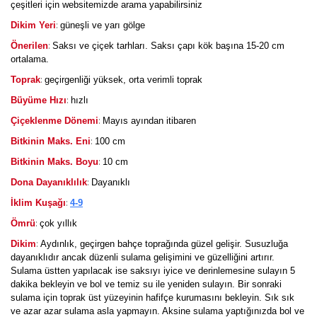
çeşitleri için websitemizde arama yapabilirsiniz
:
Dikim Yeri
güneşli ve yarı gölge
:
Önerilen
Saksı ve çiçek tarhları. Saksı çapı kök başına 15-20 cm
ortalama.
:
Toprak
geçirgenliği yüksek, orta verimli toprak
:
Büyüme Hızı
hızlı
:
Çiçeklenme Dönemi
Mayıs ayından itibaren
:
Bitkinin Maks. Eni
100 cm
:
Bitkinin Maks. Boyu
10 cm
:
Dona Dayanıklılık
Dayanıklı
:
İklim Kuşağı
4-9
:
Ömrü
çok yıllık
:
Dikim
Aydınlık, geçirgen bahçe toprağında güzel gelişir. Susuzluğa
dayanıklıdır ancak düzenli sulama gelişimini ve güzelliğini artırır.
Sulama üstten yapılacak ise saksıyı iyice ve derinlemesine sulayın 5
dakika bekleyin ve bol ve temiz su ile yeniden sulayın. Bir sonraki
sulama için toprak üst yüzeyinin hafifçe kurumasını bekleyin. Sık sık
ve azar azar sulama asla yapmayın. Aksine sulama yaptığınızda bol ve