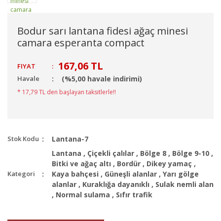
Bodur sarı lantana fidesi ağaç minesi
camara esperanta compact
167,06 TL
FIYAT
:
Havale
(%5,00 havale indirimi)
* 17,79 TL den başlayan taksitlerle!!
Stok Kodu
Lantana-7
Lantana
,
Çiçekli çalılar
,
Bölge 8
,
Bölge 9-10
,
Bitki ve ağaç altı
,
Bordür
,
Dikey yamaç
,
Kategori
Kaya bahçesi
,
Güneşli alanlar
,
Yarı gölge
alanlar
,
Kuraklığa dayanıklı
,
Sulak nemli alan
,
Normal sulama
,
Sıfır trafik