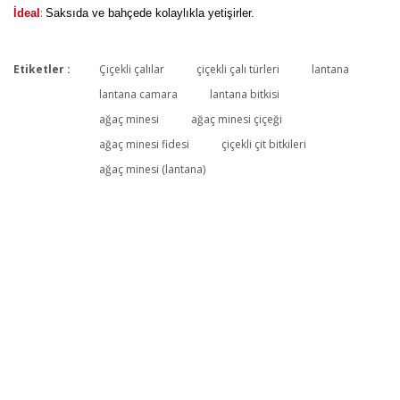
:
İdeal
Saksıda ve bahçede kolaylıkla yetişirler.
Etiketler :
Çiçekli çalılar
çiçekli çalı türleri
lantana
Bu ürüne ilk yorumu siz yapın!
lantana camara
lantana bitkisi
ağaç minesi
ağaç minesi çiçeği
ağaç minesi fidesi
çiçekli çit bitkileri
Yorum Yaz
ağaç minesi (lantana)