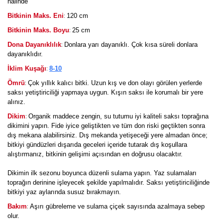
halinde
:
Bitkinin Maks. Eni
120 cm
:
Bitkinin Maks. Boyu
25 cm
:
Dona Dayanıklılık
Donlara yarı dayanıklı. Çok kısa süreli donlara
dayanıklıdır.
:
İklim Kuşağı
8-10
:
Ömrü
Çok yıllık kalıcı bitki. Uzun kış ve don olayı görülen yerlerde
saksı yetiştiriciliği yapmaya uygun. Kışın saksı ile korumalı bir yere
alınız.
:
Dikim
Organik maddece zengin, su tutumu iyi kaliteli saksı toprağına
dikimini yapın. Fide iyice geliştikten ve tüm don riski geçtikten sonra
dış mekana alabilirsiniz. Dış mekanda yetişeceği yere almadan önce;
bitkiyi gündüzleri dışarıda geceleri içeride tutarak dış koşullara
alıştırmanız, bitkinin gelişimi açısından en doğrusu olacaktır.
Dikimin ilk sezonu boyunca düzenli sulama yapın. Yaz sulamaları
toprağın derinine işleyecek şekilde yapılmalıdır. Saksı yetiştiriciliğinde
bitkiyi yaz aylarında susuz bırakmayın.
:
Bakım
Aşırı gübreleme ve sulama çiçek sayısında azalmaya sebep
olur.