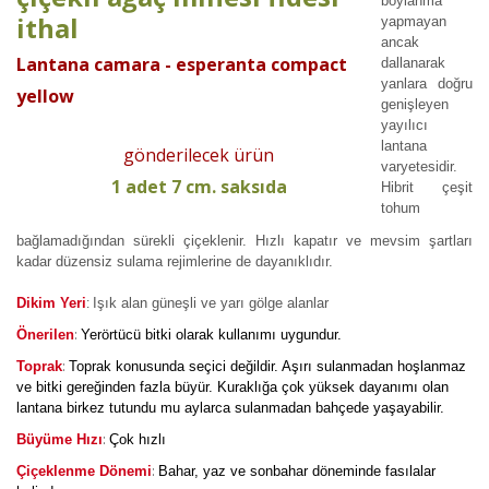
boylanma
ithal
yapmayan
ancak
Lantana camara - esperanta compact
dallanarak
yanlara doğru
yellow
genişleyen
yayılıcı
lantana
gönderilecek ürün
varyetesidir.
1 adet 7 cm. saksıda
Hibrit çeşit
tohum
bağlamadığından sürekli çiçeklenir. Hızlı kapatır ve mevsim şartları
kadar düzensiz sulama rejimlerine de dayanıklıdır.
Dikim Yeri
Işık alan güneşli ve yarı gölge alanlar
:
:
Önerilen
Yerörtücü bitki olarak kullanımı uygundur.
:
Toprak
Toprak konusunda seçici değildir. Aşırı sulanmadan hoşlanmaz
ve bitki gereğinden fazla büyür. Kuraklığa çok yüksek dayanımı olan
lantana birkez tutundu mu aylarca sulanmadan bahçede yaşayabilir.
:
Büyüme Hızı
Çok hızlı
:
Çiçeklenme Dönemi
Bahar, yaz ve sonbahar döneminde fasılalar