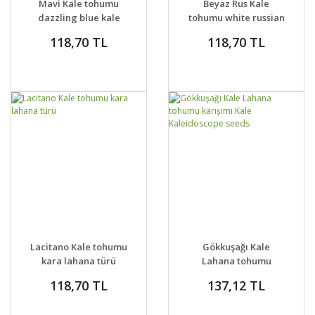
Mavi Kale tohumu
Beyaz Rus Kale
dazzling blue kale
tohumu white russian
kale
118,70 TL
118,70 TL
DETAYLAR
SEPETE EKLE
DETAYLAR
SEPETE EKLE
Lacitano Kale tohumu
Gökkuşağı Kale
kara lahana türü
Lahana tohumu
karışımı Kale
118,70 TL
137,12 TL
Kaleidoscope seeds