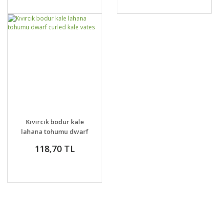
DETAYLAR
SEPETE EKLE
Kıvırcık bodur kale
lahana tohumu dwarf
curled kale vates
118,70 TL