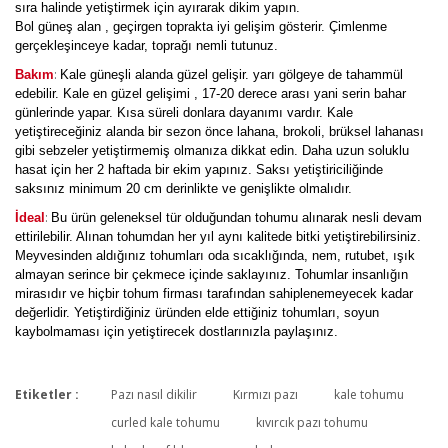
sıra halinde yetiştirmek için ayırarak dikim yapın.
Bol güneş alan , geçirgen toprakta iyi gelişim gösterir. Çimlenme
gerçekleşinceye kadar, toprağı nemli tutunuz.
:
Bakım
Kale güneşli alanda güzel gelişir. yarı gölgeye de tahammül
edebilir. Kale en güzel gelişimi , 17-20 derece arası yani serin bahar
günlerinde yapar. Kısa süreli donlara dayanımı vardır. Kale
yetiştireceğiniz alanda bir sezon önce lahana, brokoli, brüksel lahanası
gibi sebzeler yetiştirmemiş olmanıza dikkat edin. Daha uzun soluklu
hasat için her 2 haftada bir ekim yapınız. Saksı yetiştiriciliğinde
saksınız minimum 20 cm derinlikte ve genişlikte olmalıdır.
:
İdeal
Bu ürün geleneksel tür olduğundan tohumu alınarak nesli devam
ettirilebilir. Alınan tohumdan her yıl aynı kalitede bitki yetiştirebilirsiniz.
Meyvesinden aldığınız tohumları oda sıcaklığında, nem, rutubet, ışık
almayan serince bir çekmece içinde saklayınız. Tohumlar insanlığın
mirasıdır ve hiçbir tohum firması tarafından sahiplenemeyecek kadar
değerlidir. Yetiştirdiğiniz üründen elde ettiğiniz tohumları, soyun
kaybolmaması için yetiştirecek dostlarınızla paylaşınız.
Etiketler :
Pazı nasıl dikilir
Kırmızı pazı
kale tohumu
Bu ürüne ilk yorumu siz yapın!
curled kale tohumu
kıvırcık pazı tohumu