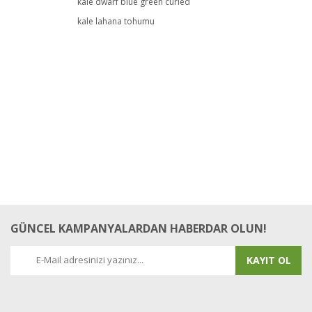
kale dwarf blue green curled
kale lahana tohumu
Yorum Yaz
GÜNCEL KAMPANYALARDAN HABERDAR OLUN!
KAYIT OL