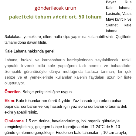
Beyaz Rus
gönderilecek ürün
Kale lahana,
Lacinato, Vates
paketteki tohum adedi: ort. 50 tohum
Mavi kıvırcık ve
Skarlet kale
lahana.
Salatalara, yemeklere, etlere hatta cips yapımına kullanabilirsiniz. Çeşitlerin
tamamı dona dayanıklıdır.
Kale Lahana hakkında genel:
Lahana, brokoli ve karnabaharın kardeşlerinden sayılabilecek, renkli
yapraklı kıvırcık bitki kale yaprağının tadı acımsı ve baharatlıdır.
Sempatik görüntüsüyle dünya mutfağında fazlaca tanınan, bir çok
sebze ve et yemeklerinde kullanılan kalenin faydaları uzun bir liste
oluşturuyor.
:
Önerilen
Bahçe yetiştiriciliğine uygun.
:
Ekim
Kale tohumlarının ömrü 4 yıldır. Yaz hasadı için erken bahar
başında, sonbahar ve kış hasadı için yaz sonu sonbahar ortasına dek
ekim yapabilirsiniz.
:
Çimlenme
1.5 cm derine, havalandırılmış, bol organik gübreleyle
zenginleştirilmiş, geçirgen bahçe toprağına ekin. 21-24°C de 5 -10
günde çimlenme gerçekleşir. Fidelenen kale lahanaları , 10 cm arayla,