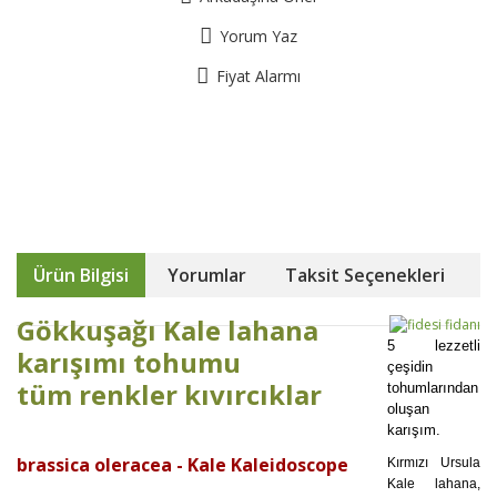
Yorum Yaz
Fiyat Alarmı
Ürün Bilgisi
Yorumlar
Taksit Seçenekleri
Gökkuşağı Kale lahana
5 lezzetli
karışımı tohumu
çeşidin
tüm renkler kıvırcıklar
tohumlarından
oluşan
karışım.
brassica oleracea -
Kale Kaleidoscope
Kırmızı Ursula
Kale lahana,