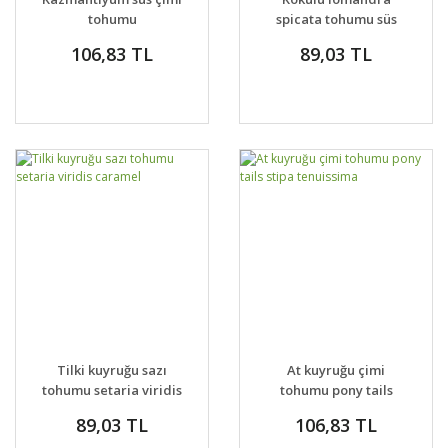
tohumu
spicata tohumu süs
chasmanthium
çimi orange fruited
106,83 TL
89,03 TL
latifolium
mat rush
Tilki kuyruğu sazı
At kuyruğu çimi
tohumu setaria viridis
tohumu pony tails
caramel
stipa tenuissima
89,03 TL
106,83 TL