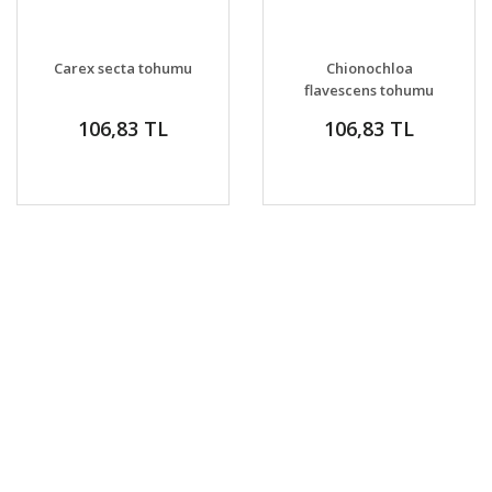
Carex secta tohumu
Chionochloa
flavescens tohumu
snow tussock
106,83 TL
106,83 TL