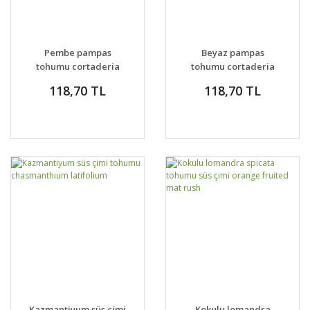
Pembe pampas
Beyaz pampas
tohumu cortaderia
tohumu cortaderia
selloana rosea pink
selloana white püskül
118,70 TL
118,70 TL
feather
Kazmantiyum süs çimi
Kokulu lomandra