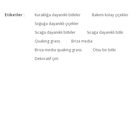
Etiketler :
Kuraklığa dayanıklı bitkiler
Bakımı kolay çiçekler
Bu ürüne ilk yorumu siz yapın!
Soğuğa dayanıklı çiçekler
Sıcağa dayanıklı bitkiler
Sıcağa dayanıklı bitki
Quaking grass
Briza media
Yorum Yaz
Briza media quaking grass
Otsu bir bitki
Dekoratif çim