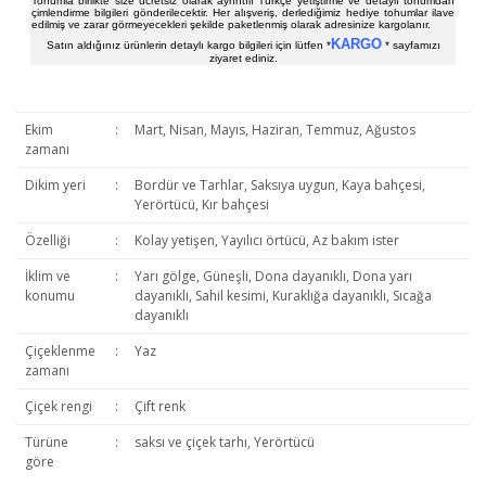
Tohumla birlikte size ücretsiz olarak ayrıntılı Türkçe yetiştirme ve detaylı tohumdan
çimlendirme bilgileri gönderilecektir. Her alışveriş, derlediğimiz hediye tohumlar ilave
edilmiş ve zarar görmeyecekleri şekilde paketlenmiş olarak adresinize kargolanır.
KARGO
Satın aldığınız ürünlerin detaylı kargo bilgileri için lütfen *
* sayfamızı
ziyaret ediniz.
Ekim
:
Mart, Nisan, Mayıs, Haziran, Temmuz, Ağustos
zamanı
Dikim yeri
:
Bordür ve Tarhlar, Saksıya uygun, Kaya bahçesi,
Yerörtücü, Kır bahçesi
Özelliği
:
Kolay yetişen, Yayılıcı örtücü, Az bakım ister
İklim ve
:
Yarı gölge, Güneşli, Dona dayanıklı, Dona yarı
konumu
dayanıklı, Sahil kesimi, Kuraklığa dayanıklı, Sıcağa
dayanıklı
Çiçeklenme
:
Yaz
zamanı
Çiçek rengi
:
Çift renk
Türüne
:
saksı ve çiçek tarhı, Yerörtücü
göre