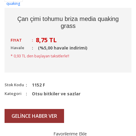
Çan çimi tohumu briza media quaking
grass
8,75 TL
FIYAT
:
Havale
(%5,00 havale indirimi)
* 0,93 TL den başlayan taksitlerle!!
Stok Kodu
1152 F
Kategori
Otsu bitkiler ve sazlar
GELİNCE HABER VER
Favorilerime Ekle