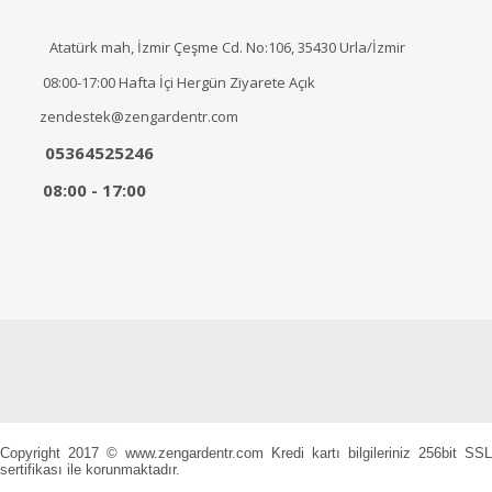
Atatürk mah, İzmir Çeşme Cd. No:106, 35430 Urla/İzmir
08:00-17:00 Hafta İçi Hergün Ziyarete Açık
zendestek@zengardentr.com
05364525246
08:00 - 17:00
Copyright 2017 © www.zengardentr.com Kredi kartı bilgileriniz 256bit SSL
sertifikası ile korunmaktadır.