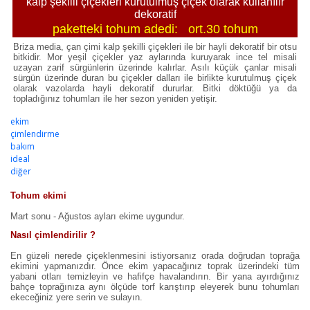
kalp şekilli çiçekleri kurutulmuş çiçek olarak kullanılır
dekoratif
paketteki tohum adedi: ort.30 tohum
Briza media, çan çimi kalp şekilli çiçekleri ile bir hayli dekoratif bir otsu
bitkidir. Mor yeşil çiçekler yaz aylarında kuruyarak ince tel misali
uzayan zarif sürgünlerin üzerinde kalırlar. Asılı küçük çanlar misali
sürgün üzerinde duran bu çiçekler dalları ile birlikte kurutulmuş çiçek
olarak vazolarda hayli dekoratif dururlar. Bitki döktüğü ya da
topladığınız tohumları ile her sezon yeniden yetişir.
ekim
çimlendirme
bakım
ideal
diğer
Tohum ekimi
Mart sonu - Ağustos ayları ekime uygundur.
Nasıl çimlendirilir ?
En güzeli nerede çiçeklenmesini istiyorsanız orada doğrudan toprağa
ekimini yapmanızdır. Önce ekim yapacağınız toprak üzerindeki tüm
yabani otları temizleyin ve hafifçe havalandırın. Bir yana ayırdığınız
bahçe toprağınıza aynı ölçüde torf karıştırıp eleyerek bunu tohumları
ekeceğiniz yere serin ve sulayın.