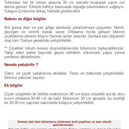
Tohumları her bir tohum arasına 30 cm mesafe bırakarak yarım cm
derine gömün. Elinizle hafifçe bastırarak toprağa tutunmalarını sağlayın.
Sulayın.Çimlenme birkaç haftada görülecektir.
Bakımı ve diğer bilgiler
Bol güneş alan ve yarı gölge alanlarda yetiştirilmeye uygundur. Nemli,
geçirgen ve verimli toprak sever. Ortalama hızda gelişen bitkinin
çiçeklenme dönemi Mayıs Haziran ayları arasıdır. Donlara tam dayanıklı
olup tüm Türkiye genelinde yetiştirilebilir.
** Çiçekleri tohum kesesi oluşturduklarında tohumunu toplayabilirsiniz.
Takip eden bahar başında geçen bitkilerin sökümünü yapıp yerine
yenilerini dikebilirsiniz.
Nerede yetiştirilir ?
Saksı ve çiçek yataklarına ekilebilir. Teras ve balkonda yetiştirilebilir.
Derince saksılar seçiniz.
Ek bilgiler
Çiçek sürgünleri ile birlikte maksimum 90 cm boya erişebilir ancak otsu
kısmı ortalama 30-40 cm de kalır. Maximum 30 cm genişler, bu özelliği
ile 20-30 cm çapında saksılarda kolayca yetiştirilebilir.
Satışta olan tüm tohumların çimlenme testi yapılmış ve taze olarak
paketlenmiştir.