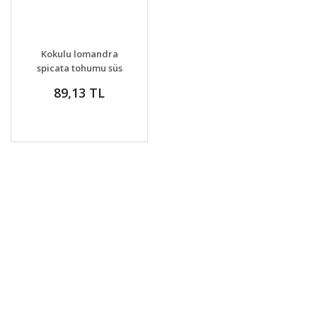
Kokulu lomandra
spicata tohumu süs
çimi orange fruited
89,13 TL
mat rush