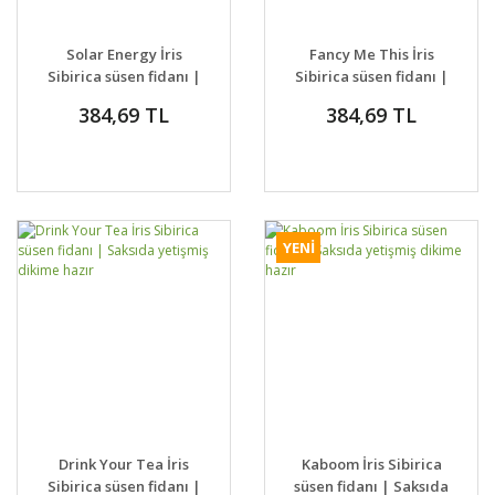
Solar Energy İris
Fancy Me This İris
Sibirica süsen fidanı |
Sibirica süsen fidanı |
Saksıda yetişmiş
Saksıda yetişmiş
384,69 TL
384,69 TL
dikime hazır
dikime hazır
YENİ
Drink Your Tea İris
Kaboom İris Sibirica
Sibirica süsen fidanı |
süsen fidanı | Saksıda