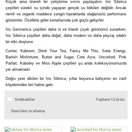
Küçük ama önemli bir yetiştirme sırrını paylaşalım: İris Sibirica
çeşitleri sürekli su içinde yaşayan gerçek su bitkileri değildir. Ancak
nemli ve organik maddece zengin topraklarda olağanüstü performans
gösterirler. Özellikle gölet kenarlarında çok güçlü gelişirler.
İris Germanica çeşitleri daha iri ve klasik çiçek görünümü sunarken;
İris Sibirica çeşitleri daha doğal, daha modern ve daha peyzaj odaklı
bir etki oluşturur.
Currier, Kaboom, Drink Your Tea, Fancy Me This, Solar Energy,
Banish Misfortune, Butter and Sugar, Cote Azur, Uncorked, Pink
Parfait, Kabuley ve Miss Apple çeşitleri şu anda koleksiyonumuzda
yer almaktadır.
Doğru yere dikilen bir İris Sibirica, yıllar boyunca bahçenin en zarif
köşelerinden biri haline gelir.
Stoktakiler
Toplam 12 ürün