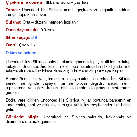
Çiçeklenme dönemi:
İlkbahar sonu – yaz başı
Toprak:
Uncorked İris Sibirica nemli, geçirgen ve organik maddece
zengin toprakları sever.
Sulama:
Orta – düzenli nemden hoşlanır
Dona dayanıklılık:
Yüksek
İklim kuşağı:
3-9
Ömrü:
Çok yıllık
Dikim ve bakım:
Uncorked İris Sibirica saksılı olarak gönderildiği için dikimi oldukça
kolaydır. Uncorked İris Sibirica kök topu bozulmadan dikildiğinde hızlı
adapte olur ve yıllar içinde daha güçlü kümeler oluşturmaya başlar.
Burada önemli bir yetiştirme sırrını paylaşalım: Uncorked İris Sibirica
sürekli su içinde yaşayan bir su bitkisi değildir; ancak nemli
topraklarda ve gölet kenarı gibi alanlarda olağanüstü performans
gösterir.
Doğru yere dikilen Uncorked İris Sibirica, yıllar boyunca bahçenin en
koyu renkli, zarif ve dikkat çekici çok yıllık İris çeşitlerinden biri haline
gelir.
Gönderim bilgisi:
Uncorked İris Sibirica saksıda, köklenmiş ve
dikime hazır olarak gönderilir.