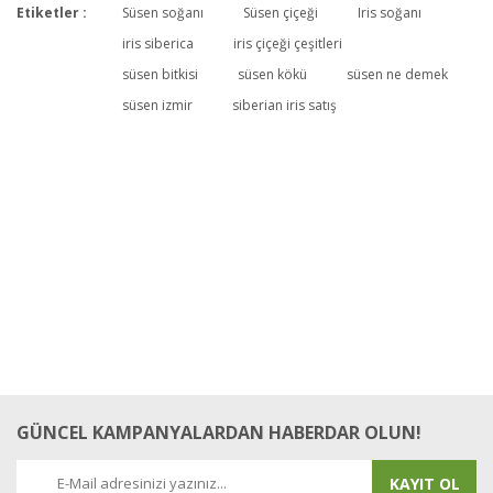
Etiketler :
Süsen soğanı
Süsen çiçeği
Iris soğanı
Bu ürüne ilk yorumu siz yapın!
iris siberica
iris çiçeği çeşitleri
süsen bitkisi
süsen kökü
süsen ne demek
süsen izmir
siberian iris satış
Yorum Yaz
GÜNCEL KAMPANYALARDAN HABERDAR OLUN!
KAYIT OL