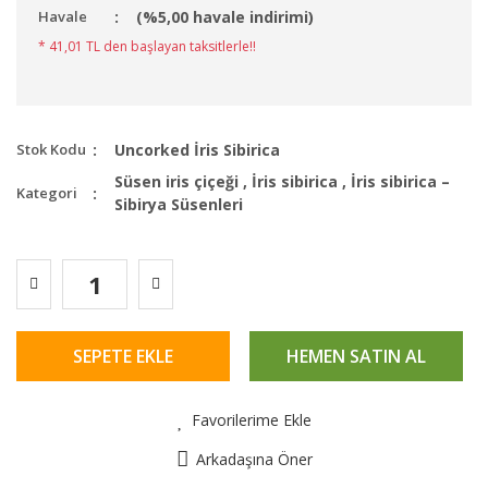
Havale
(%5,00 havale indirimi)
* 41,01 TL den başlayan taksitlerle!!
Stok Kodu
Uncorked İris Sibirica
Süsen iris çiçeği
,
İris sibirica
,
İris sibirica –
Kategori
Sibirya Süsenleri
SEPETE EKLE
HEMEN SATIN AL
Favorilerime Ekle
Arkadaşına Öner