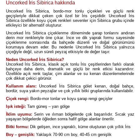
Uncorked İris Sibirica hakkında
Uncorked İris Sibirica, bordo-mor tonlu çiçekleri ve güçlü renk
geçişleriyle dikkat çeken çok özel bir İris çeşididir. Uncorked İris
Sibirica özellikle koyu çiçek renkleri sevenler için Sibirica grubu içinde
etkileyici bir alternatif oluşturur.
Uncorked İris Sibirica çiçeklenme döneminde şarap tonlarını andıran
derin mor renkleriyle öne çıkar. İnce ve dik yaprak formu sayesinde
çiçeklenme sonrasında da bahçede düzenli ve doğal görünümünü
korumaya devam eder. Bu nedenle Uncorked İris Sibirica yalnızca
çiçeğiyle değil, uzun süreli peyzaj etkisiyle de değer taşır.
Neden Uncorked İris Sibirica?
Uncorked İris Sibirica, klasik açık tonlu İris çeşitlerinden farklı olarak
bahçeye daha derin, dramatik ve güçlü bir renk etkisi kazandırır.
Özellikle açık renk taşlar, çim alanlar ve su kenarı düzenlemelerinde
çok dikkat çekici görünür.
Kullanım alanı:
Uncorked İris Sibirica gölet kenarı, doğal bahçe,
bordür, suya yakın peyzajlar ve çok yıllık bitki gruplarında kullanılabilir.
Çiçek rengi:
Bordo-mor tonlar ve koyu şarap rengi geçişler
Işık isteği:
Tam güneş – yarı gölge
İklim uyumu:
Serin ve ılıman bölgelerde çok başarılıdır. Sıcak yaz
yaşayan bölgelerde öğleden sonra hafif gölge alanlar önerilir.
Bitki formu:
Dik gelişen, ince yapraklı, küme oluşturan çok yıllık İris
Boy – genişlik:
Yaklaşık 70-90 cm boy, 40-45 cm genişlik