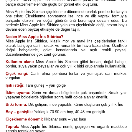
bahçe düzenlemelerinde güçlü bir görsel etki oluşturur.
Miss Apple İris Sibirica çiçeklenme döneminde parlak pembe tonlarıyla
öne çıkar. Çiçeklenme sonrasında ise ince ve dik yaprak formuyla
bahçede düzenli ve doğal görünümünü korumaya devam eder. Bu
nedenle Miss Apple İris Sibirica yalnızca çiçekleriyle değil, sezon boyu
devam eden peyzaj etkisiyle de değer taşır.
Neden Miss Apple İris Sibirica?
Miss Apple İris Sibirica, klasik mor ve mavi İris çeşitlerinden farklı
olarak bahçeye canlı, sıcak ve romantik bir hava kazandırır. Özellikle
doğal bahçelerde, gölet kenarlarında ve açık renkli peyzaj
düzenlemelerinde çok zarif görünür.
Kullanım alanı:
Miss Apple İris Sibirica gölet kenarı, doğal bahçe,
bordür, suya yakın peyzajlar ve çok yıllık bitki gruplarında kullanılabilir.
Çiçek rengi:
Canlı elma pembesi tonlar ve yumuşak sarı merkez
vurguları
Işık isteği:
Tam güneş – yarı gölge
İklim uyumu:
Serin ve ılıman bölgelerde çok başarılıdır. Sıcak yaz
yaşayan bölgelerde öğleden sonra hafif gölge alanlar önerilir.
Bitki formu:
Dik gelişen, ince yapraklı, küme oluşturan çok yıllık İris
Boy – genişlik:
Yaklaşık 70-90 cm boy, 40-45 cm genişlik
Çiçeklenme dönemi:
İlkbahar sonu – yaz başı
Toprak:
Miss Apple İris Sibirica nemli, geçirgen ve organik maddece
zengin toprakları sever.