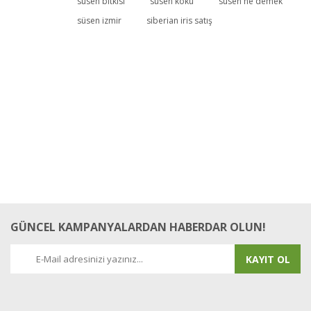
süsen bitkisi
süsen kökü
süsen ne demek
süsen izmir
siberian iris satış
Yorum Yaz
GÜNCEL KAMPANYALARDAN HABERDAR OLUN!
KAYIT OL