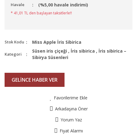
Havale
(%5,00 havale indirimi)
* 41,01 TL den başlayan taksitlerle!!
Stok Kodu
Miss Apple İris Sibirica
Süsen iris çiçeği
,
İris sibirica
,
İris sibirica –
Kategori
Sibirya Süsenleri
GELİNCE HABER VER
Favorilerime Ekle
Arkadaşına Öner
Yorum Yaz
Fiyat Alarmı