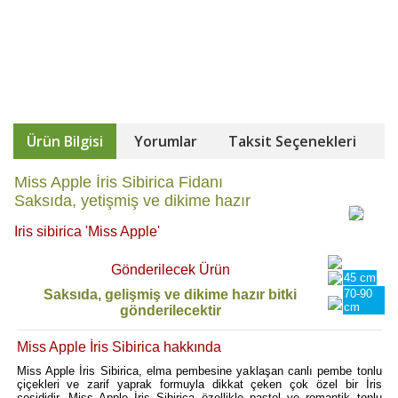
Ürün Bilgisi
Yorumlar
Taksit Seçenekleri
Miss Apple İris Sibirica Fidanı
Saksıda, yetişmiş ve dikime hazır
Iris sibirica 'Miss Apple'
Gönderilecek Ürün
45 cm
Saksıda, gelişmiş ve dikime hazır bitki
70-90
cm
gönderilecektir
Miss Apple İris Sibirica hakkında
Miss Apple İris Sibirica, elma pembesine yaklaşan canlı pembe tonlu
çiçekleri ve zarif yaprak formuyla dikkat çeken çok özel bir İris
çeşididir. Miss Apple İris Sibirica özellikle pastel ve romantik tonlu