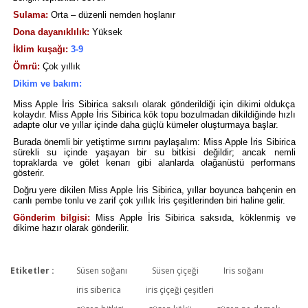
Sulama:
Orta – düzenli nemden hoşlanır
Dona dayanıklılık:
Yüksek
İklim kuşağı:
3-9
Ömrü:
Çok yıllık
Dikim ve bakım:
Miss Apple İris Sibirica saksılı olarak gönderildiği için dikimi oldukça
kolaydır. Miss Apple İris Sibirica kök topu bozulmadan dikildiğinde hızlı
adapte olur ve yıllar içinde daha güçlü kümeler oluşturmaya başlar.
Burada önemli bir yetiştirme sırrını paylaşalım: Miss Apple İris Sibirica
sürekli su içinde yaşayan bir su bitkisi değildir; ancak nemli
topraklarda ve gölet kenarı gibi alanlarda olağanüstü performans
gösterir.
Doğru yere dikilen Miss Apple İris Sibirica, yıllar boyunca bahçenin en
canlı pembe tonlu ve zarif çok yıllık İris çeşitlerinden biri haline gelir.
Gönderim bilgisi:
Miss Apple İris Sibirica saksıda, köklenmiş ve
dikime hazır olarak gönderilir.
Etiketler :
Süsen soğanı
Süsen çiçeği
Iris soğanı
Bu ürüne ilk yorumu siz yapın!
iris siberica
iris çiçeği çeşitleri