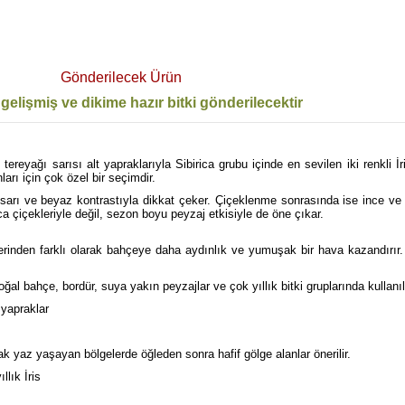
Gönderilecek Ürün
gelişmiş ve dikime hazır bitki gönderilecektir
reyağı sarısı alt yapraklarıyla Sibirica grubu içinde en sevilen iki renkli İris
arı için çok özel bir seçimdir.
k sarı ve beyaz kontrastıyla dikkat çeker. Çiçeklenme sonrasında ise ince 
a çiçekleriyle değil, sezon boyu peyzaj etkisiyle de öne çıkar.
tlerinden farklı olarak bahçeye daha aydınlık ve yumuşak bir hava kazandırır. 
ğal bahçe, bordür, suya yakın peyzajlar ve çok yıllık bitki gruplarında kullanıla
 yapraklar
ak yaz yaşayan bölgelerde öğleden sonra hafif gölge alanlar önerilir.
llık İris