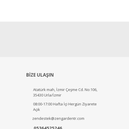
BİZE ULAŞIN
Atatürk mah, İzmir Çeşme Cd. No:106,
35430 Urla/İzmir
08:00-17:00 Hafta İçi Hergün Ziyarete
Açık
zendestek@zengardentr.com
05364525246