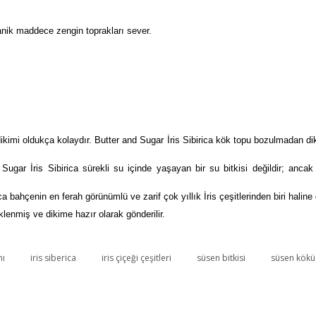
anik maddece zengin toprakları sever.
 dikimi oldukça kolaydır. Butter and Sugar İris Sibirica kök topu bozulmadan di
Sugar İris Sibirica sürekli su içinde yaşayan bir su bitkisi değildir; anca
a bahçenin en ferah görünümlü ve zarif çok yıllık İris çeşitlerinden biri haline g
klenmiş ve dikime hazır olarak gönderilir.
nı
iris siberica
iris çiçeği çeşitleri
süsen bitkisi
süsen kökü
Bu ürüne ilk yorumu siz yapın!