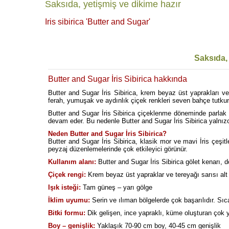
Saksıda, yetişmiş ve dikime hazır
Iris sibirica 'Butter and Sugar'
Saksıda, 
Butter and Sugar İris Sibirica hakkında
Butter and Sugar İris Sibirica, krem beyaz üst yaprakları ve te
ferah, yumuşak ve aydınlık çiçek renkleri seven bahçe tutkunl
Butter and Sugar İris Sibirica çiçeklenme döneminde parla
devam eder. Bu nedenle Butter and Sugar İris Sibirica yalnızc
Neden Butter and Sugar İris Sibirica?
Butter and Sugar İris Sibirica, klasik mor ve mavi İris çeşi
peyzaj düzenlemelerinde çok etkileyici görünür.
Kullanım alanı:
Butter and Sugar İris Sibirica gölet kenarı, do
Çiçek rengi:
Krem beyaz üst yapraklar ve tereyağı sarısı alt
Işık isteği:
Tam güneş – yarı gölge
İklim uyumu:
Serin ve ılıman bölgelerde çok başarılıdır. Sıc
Bitki formu:
Dik gelişen, ince yapraklı, küme oluşturan çok yı
Boy – genişlik:
Yaklaşık 70-90 cm boy, 40-45 cm genişlik