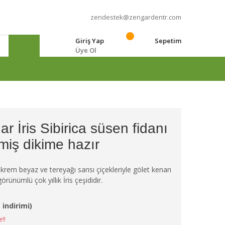
zendestek@zengardentr.com
Giriş Yap
Sepetim
Üye Ol
e
r İris Sibirica süsen fidanı
miş dikime hazır
 krem beyaz ve tereyağı sarısı çiçekleriyle gölet kenarı
örünümlü çok yıllık İris çeşididir.
 indirimi)
e!!