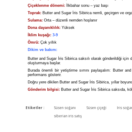
Çiçeklenme dönemi:
İlkbahar sonu – yaz başı
Toprak:
Butter and Sugar İris Sibirica nemli, geçirgen ve org
Sulama:
Orta – düzenli nemden hoşlanır
Dona dayanıklılık:
Yüksek
İklim kuşağı:
3-9
Ömrü:
Çok yıllık
Dikim ve bakım:
Butter and Sugar İris Sibirica saksılı olarak gönderildiği için
oluşturmaya başlar.
Burada önemli bir yetiştirme sırrını paylaşalım: Butter and 
performans gösterir.
Doğru yere dikilen Butter and Sugar İris Sibirica, yıllar boyunc
Gönderim bilgisi:
Butter and Sugar İris Sibirica saksıda, kö
Etiketler :
Süsen soğanı
Süsen çiçeği
Iris soğa
siberian iris satış