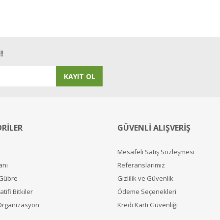
Yorum Yaz
!
KAYIT OL
RİLER
GÜVENLİ ALIŞVERİŞ
Mesafeli Satış Sözleşmesi
anı
Referanslarımız
 Gübre
Gizlilik ve Güvenlik
tifi Bitkiler
Ödeme Seçenekleri
Organizasyon
Kredi Kartı Güvenliği