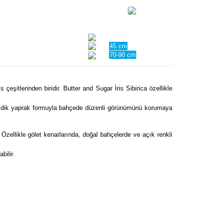
45 cm
70-90 cm
 çeşitlerinden biridir. Butter and Sugar İris Sibirica özellikle
ve dik yaprak formuyla bahçede düzenli görünümünü korumaya
Özellikle gölet kenarlarında, doğal bahçelerde ve açık renkli
bilir.