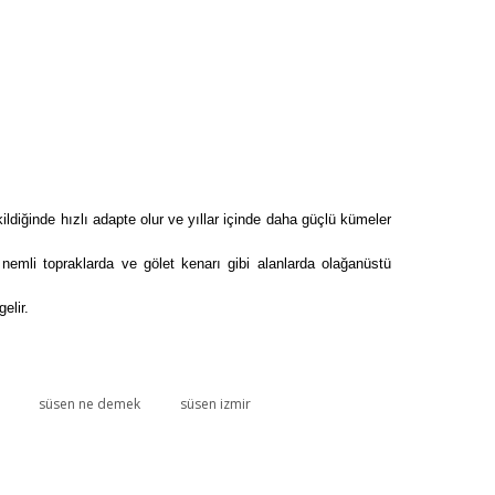
kildiğinde hızlı adapte olur ve yıllar içinde daha güçlü kümeler
k nemli topraklarda ve gölet kenarı gibi alanlarda olağanüstü
elir.
süsen ne demek
süsen izmir