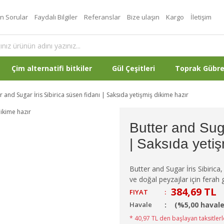
an Sorular
Faydalı Bilgiler
Referanslar
Bize ulaşın
Kargo
İletişim
Çim alternatifi bitkiler
Gül Çeşitleri
Toprak Gübr
r and Sugar İris Sibirica süsen fidanı | Saksıda yetişmiş dikime hazır
Butter and Suga
| Saksıda yetiş
Butter and Sugar İris Sibirica,
ve doğal peyzajlar için ferah g
384,69 TL
FIYAT
:
Havale
(%5,00 havale
* 40,97 TL den başlayan taksitlerl