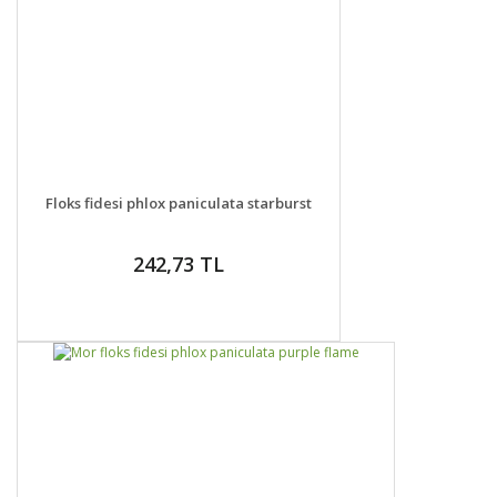
DETAYLAR
GELİNCE HABER VER
Floks fidesi phlox paniculata starburst
242,73 TL