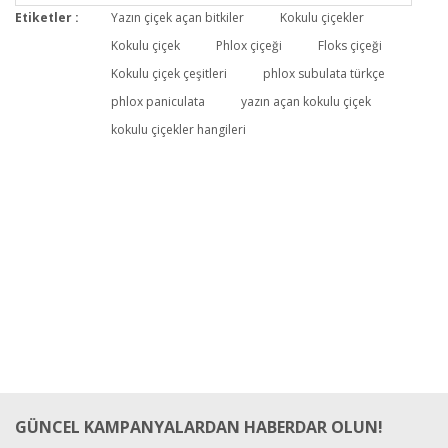
Etiketler :
Yazın çiçek açan bitkiler
Kokulu çiçekler
Kokulu çiçek
Phlox çiçeği
Floks çiçeği
Kokulu çiçek çeşitleri
phlox subulata türkçe
phlox paniculata
yazın açan kokulu çiçek
kokulu çiçekler hangileri
GÜNCEL KAMPANYALARDAN HABERDAR OLUN!