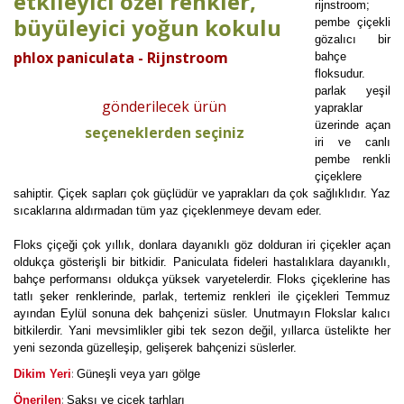
etkileyici özel renkler,
rijnstroom;
büyüleyici yoğun kokulu
pembe çiçekli
gözalıcı bir
phlox paniculata - Rijnstroom
bahçe
floksudur.
parlak yeşil
gönderilecek ürün
yapraklar
üzerinde açan
seçeneklerden seçiniz
iri ve canlı
pembe renkli
çiçeklere
sahiptir. Çiçek sapları çok güçlüdür ve yaprakları da çok sağlıklıdır. Yaz
sıcaklarına aldırmadan tüm yaz çiçeklenmeye devam eder.
Floks çiçeği çok yıllık, donlara dayanıklı göz dolduran iri çiçekler açan
oldukça gösterişli bir bitkidir. Paniculata fideleri hastalıklara dayanıklı,
bahçe performansı oldukça yüksek varyetelerdir. Floks çiçeklerine has
tatlı şeker renklerinde, parlak, tertemiz renkleri ile çiçekleri Temmuz
ayından Eylül sonuna dek bahçenizi süsler. Unutmayın Flokslar kalıcı
bitkilerdir. Yani mevsimlikler gibi tek sezon değil, yıllarca üstelikte her
yeni sezonda güzelleşip, gelişerek bahçenizi süslerler.
:
Dikim Yeri
Güneşli veya yarı gölge
:
Önerilen
Saksı ve çiçek tarhları