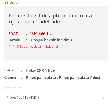
Pembe floks fidesi phlox paniculata
rijnstroom 1 adet fide
104,69 TL
FIYAT
:
Havale
(%5,00 havale indirimi)
* 11,15 TL den başlayan taksitlerle!!
Stok Kodu
floks-26 X 1 fide
Kategori
Phlox paniculata
,
Phlox paniculata fidesi
Seçenekler