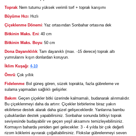
:
Toprak
Nem tutumu yüksek verimli torf + toprak karışımı
:
Büyüme Hızı
Hızlı
:
Çiçeklenme Dönemi
Yaz ortasından Sonbahar ortasına dek
:
Bitkinin Maks. Eni
40 cm
:
Bitkinin Maks. Boyu
50 cm
:
Dona Dayanıklılık
Tam dayanıklı (max. -15 derece) toprak altı
yumrularını kışın donlardan koruyun.
:
İklim Kuşağı
4-10
:
Ömrü
Çok yıllık
:
Fidelenme
Bol güneş gören, süzek toprakta, fazla gübreleme ve
sulama yapmadan sağlıklı gelişirler.
:
Bakım
Geçen çiçekler bitki üzerinde kalmamalı, budanarak alınmalıdır.
Bu çiçeklenmeyi daha da artırır. Çiçekler birbirlerine biraz yakın
ekilirlerse destek alarak daha güzel gelişeceklerdir. Yanlarına bambu
çubuklardan destek yapabilirsiniz. Sonbahar sonunda bitkiyi toprak
seviyesinde budayabilir ve geçen yeşil aksamını temizleyebilirsiniz.
Kormayın baharda yeniden geri gelecekler. 3 - 4 yılda bir çok değerli
rizom köklerini ayırarak çoğaltabilirsiniz. Flokslar gübrelenmeyi seven