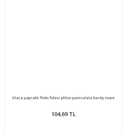
DETAYLAR
GELİNCE HABER VER
Alaca yapraklı floks fidesi phlox paniculata becky towe
104,69 TL