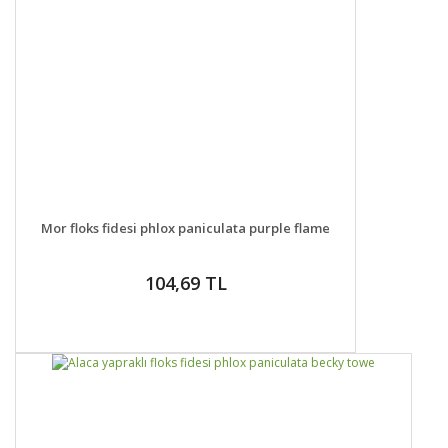
DETAYLAR
GELİNCE HABER VER
Mor floks fidesi phlox paniculata purple flame
104,69 TL