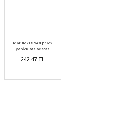
GELİNCE HABER
DETAYLAR
Mor floks fidesi phlox
VER
paniculata adessa
special purple star
242,47 TL