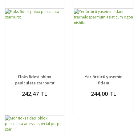
GELİNCE HABER
GELİNCE HABER
DETAYLAR
DETAYLAR
Floks fidesi phlox
Yer örtücü yasemin
VER
VER
paniculata starburst
fidanı
trachelospermum
242,47 TL
244,00 TL
asiaticum ogon nishiki