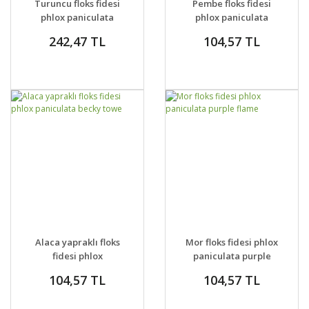
Turuncu floks fidesi
Pembe floks fidesi
VER
VER
phlox paniculata
phlox paniculata
adessa orange
rijnstroom
242,47 TL
104,57 TL
GELİNCE HABER
GELİNCE HABER
DETAYLAR
DETAYLAR
Alaca yapraklı floks
Mor floks fidesi phlox
VER
VER
fidesi phlox
paniculata purple
paniculata becky
flame
104,57 TL
104,57 TL
towe