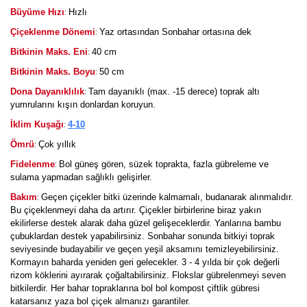
:
Büyüme Hızı
Hızlı
:
Çiçeklenme Dönemi
Yaz ortasından Sonbahar ortasına dek
:
Bitkinin Maks. Eni
40 cm
:
Bitkinin Maks. Boyu
50 cm
:
Dona Dayanıklılık
Tam dayanıklı (max. -15 derece) toprak altı
yumrularını kışın donlardan koruyun.
:
İklim Kuşağı
4-10
:
Ömrü
Çok yıllık
:
Fidelenme
Bol güneş gören, süzek toprakta, fazla gübreleme ve
sulama yapmadan sağlıklı gelişirler.
:
Bakım
Geçen çiçekler bitki üzerinde kalmamalı, budanarak alınmalıdır.
Bu çiçeklenmeyi daha da artırır. Çiçekler birbirlerine biraz yakın
ekilirlerse destek alarak daha güzel gelişeceklerdir. Yanlarına bambu
çubuklardan destek yapabilirsiniz. Sonbahar sonunda bitkiyi toprak
seviyesinde budayabilir ve geçen yeşil aksamını temizleyebilirsiniz.
Kormayın baharda yeniden geri gelecekler. 3 - 4 yılda bir çok değerli
rizom köklerini ayırarak çoğaltabilirsiniz. Flokslar gübrelenmeyi seven
bitkilerdir. Her bahar topraklarına bol bol kompost çiftlik gübresi
katarsanız yaza bol çiçek almanızı garantiler.