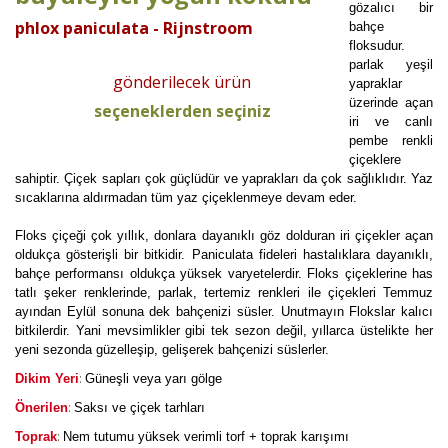
gözalıcı bir
phlox paniculata - Rijnstroom
bahçe
floksudur.
parlak yeşil
gönderilecek ürün
yapraklar
üzerinde açan
seçeneklerden seçiniz
iri ve canlı
pembe renkli
çiçeklere
sahiptir. Çiçek sapları çok güçlüdür ve yaprakları da çok sağlıklıdır. Yaz
sıcaklarına aldırmadan tüm yaz çiçeklenmeye devam eder.
Floks çiçeği çok yıllık, donlara dayanıklı göz dolduran iri çiçekler açan
oldukça gösterişli bir bitkidir. Paniculata fideleri hastalıklara dayanıklı,
bahçe performansı oldukça yüksek varyetelerdir. Floks çiçeklerine has
tatlı şeker renklerinde, parlak, tertemiz renkleri ile çiçekleri Temmuz
ayından Eylül sonuna dek bahçenizi süsler. Unutmayın Flokslar kalıcı
bitkilerdir. Yani mevsimlikler gibi tek sezon değil, yıllarca üstelikte her
yeni sezonda güzelleşip, gelişerek bahçenizi süslerler.
:
Dikim Yeri
Güneşli veya yarı gölge
:
Önerilen
Saksı ve çiçek tarhları
:
Toprak
Nem tutumu yüksek verimli torf + toprak karışımı