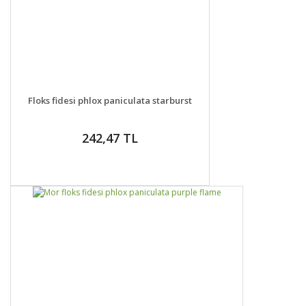
DETAYLAR
GELİNCE HABER VER
Floks fidesi phlox paniculata starburst
242,47 TL