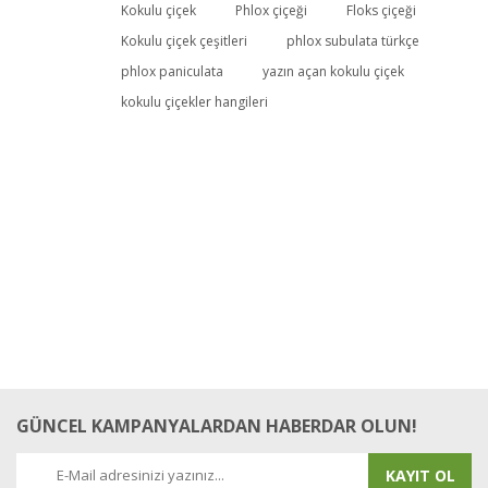
Kokulu çiçek
Phlox çiçeği
Floks çiçeği
Kokulu çiçek çeşitleri
phlox subulata türkçe
phlox paniculata
yazın açan kokulu çiçek
kokulu çiçekler hangileri
GÜNCEL KAMPANYALARDAN HABERDAR OLUN!
KAYIT OL