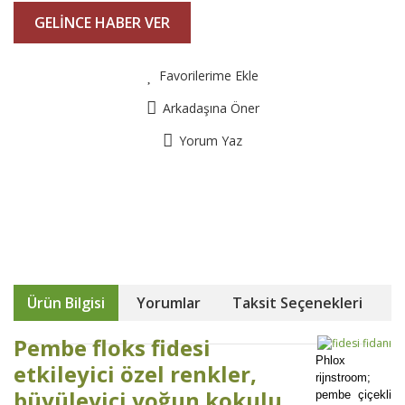
GELİNCE HABER VER
Favorilerime Ekle
Arkadaşına Öner
Yorum Yaz
Ürün Bilgisi
Yorumlar
Taksit Seçenekleri
Pembe floks fidesi
Phlox
etkileyici özel renkler,
rijnstroom;
büyüleyici yoğun kokulu
pembe çiçekli