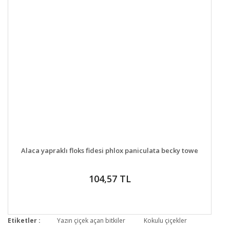
DETAYLAR
GELİNCE HABER VER
Alaca yapraklı floks fidesi phlox paniculata becky towe
104,57 TL
Etiketler :
Yazın çiçek açan bitkiler
Kokulu çiçekler