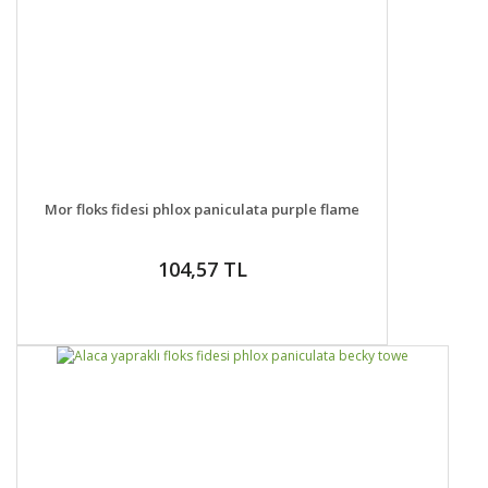
DETAYLAR
GELİNCE HABER VER
Mor floks fidesi phlox paniculata purple flame
104,57 TL