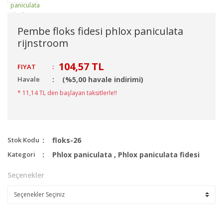
Pembe floks fidesi phlox paniculata
rijnstroom
104,57 TL
FIYAT
:
Havale
(%5,00 havale indirimi)
* 11,14 TL den başlayan taksitlerle!!
Stok Kodu
floks-26
Kategori
Phlox paniculata
,
Phlox paniculata fidesi
Seçenekler