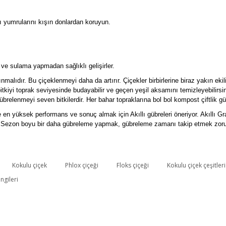
ı yumrularını kışın donlardan koruyun.
ve sulama yapmadan sağlıklı gelişirler.
alıdır. Bu çiçeklenmeyi daha da artırır. Çiçekler birbirlerine biraz yakın ekil
iyi toprak seviyesinde budayabilir ve geçen yeşil aksamını temizleyebilirsini
 gübrelenmeyi seven bitkilerdir. Her bahar topraklarına bol bol kompost çiftlik g
e en yüksek performans ve sonuç almak için Akıllı gübreleri öneriyor. Akıllı 
ırır. Sezon boyu bir daha gübreleme yapmak, gübreleme zamanı takip etmek z
Kokulu çiçek
Phlox çiçeği
Floks çiçeği
Kokulu çiçek çeşitleri
Bu ürüne ilk yorumu siz yapın!
ngileri
Yorum Yaz