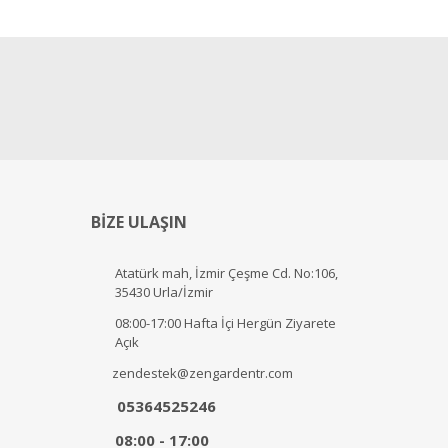
BİZE ULAŞIN
Atatürk mah, İzmir Çeşme Cd. No:106,
35430 Urla/İzmir
08:00-17:00 Hafta İçi Hergün Ziyarete
Açık
zendestek@zengardentr.com
05364525246
08:00 - 17:00