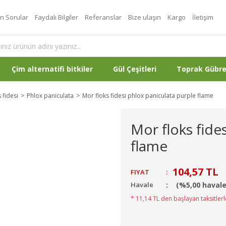
an Sorular
Faydalı Bilgiler
Referanslar
Bize ulaşın
Kargo
İletişim
Çim alternatifi bitkiler
Gül Çeşitleri
Toprak Gübr
 fidesi
Phlox paniculata
Mor floks fidesi phlox paniculata purple flame
Mor floks fide
flame
104,57 TL
FIYAT
:
Havale
(%5,00 havale
* 11,14 TL den başlayan taksitlerl