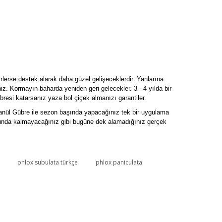
irlerse destek alarak daha güzel gelişeceklerdir. Yanlarına
z. Kormayın baharda yeniden geri gelecekler. 3 - 4 yılda bir
übresi katarsanız yaza bol çiçek almanızı garantiler.
Granül Gübre ile sezon başında yapacağınız tek bir uygulama
orunda kalmayacağınız gibi bugüne dek alamadığınız gerçek
phlox subulata türkçe
phlox paniculata