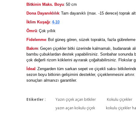
:
Bitkinin Maks. Boyu
50 cm
:
Dona Dayanıklılık
Tam dayanıklı (max. -15 derece) toprak alt
:
İklim Kuşağı
4-10
:
Ömrü
Çok yıllık
:
Fidelenme
Bol güneş gören, süzek toprakta, fazla gübreleme 
:
Bakım
Geçen çiçekler bitki üzerinde kalmamalı, budanarak alınm
bambu çubuklardan destek yapabilirsiniz. Sonbahar sonunda bitk
çok değerli rizom köklerini ayırarak çoğaltabilirsiniz. Flokslar
:
İdeal
Zengarden tüm sarkan sepet ve çiçekli saksı bitkilerind
sezon boyu bitkinin gelişimini destekler, çiçeklenmesini art
sonuçları almanızı garantiler.
Etiketler :
Yazın çiçek açan bitkiler
Kokulu çiçekler
yazın açan kokulu çiçek
kokulu çiçekler ha