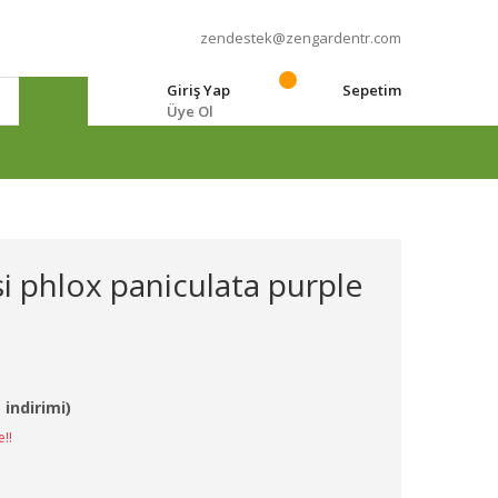
zendestek@zengardentr.com
Giriş Yap
Sepetim
Üye Ol
e
si phlox paniculata purple
 indirimi)
e!!