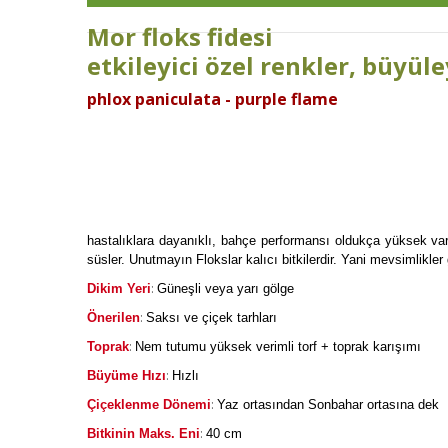
Mor floks fidesi
etkileyici özel renkler, büyül
phlox paniculata - purple flame
hastalıklara dayanıklı, bahçe performansı oldukça yüksek vary
süsler. Unutmayın Flokslar kalıcı bitkilerdir. Yani mevsimlikler 
:
Dikim Yeri
Güneşli veya yarı gölge
:
Önerilen
Saksı ve çiçek tarhları
:
Toprak
Nem tutumu yüksek verimli torf + toprak karışımı
:
Büyüme Hızı
Hızlı
:
Çiçeklenme Dönemi
Yaz ortasından Sonbahar ortasına dek
:
Bitkinin Maks. Eni
40 cm