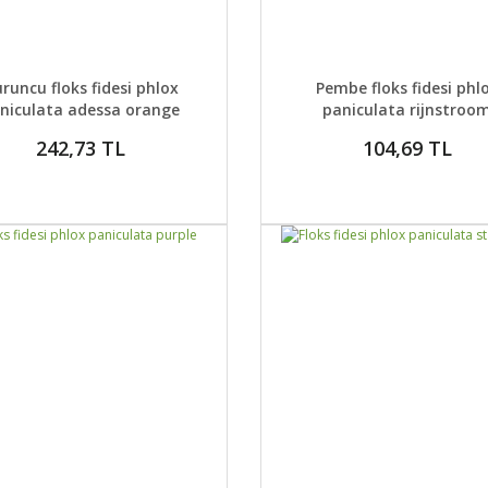
AYLAR
DETAYLAR
GELİNCE HABER VER
GELİNCE H
runcu floks fidesi phlox
Pembe floks fidesi phl
niculata adessa orange
paniculata rijnstroo
242,73 TL
104,69 TL