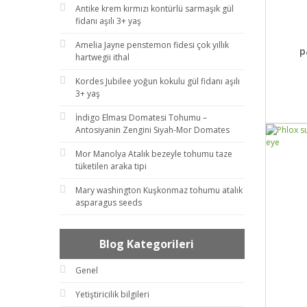
Antike krem kırmızı kontürlü sarmaşık gül
fidanı aşılı 3+ yaş
DET
Amelia Jayne penstemon fidesi çok yıllık
p
hartwegii ithal
Kordes Jubilee yoğun kokulu gül fidanı aşılı
3+ yaş
İndigo Elması Domatesi Tohumu –
Antosiyanin Zengini Siyah-Mor Domates
Mor Manolya Atalık bezeyle tohumu taze
tüketilen araka tipi
Mary washington Kuşkonmaz tohumu atalık
asparagus seeds
Blog Kategorileri
Genel
Yetiştiricilik bilgileri