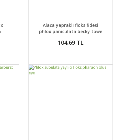
DETAYLAR
ABER VER
GELİNCE HABER VER
ox
Alaca yapraklı floks fidesi
m
phlox paniculata becky towe
104,69 TL