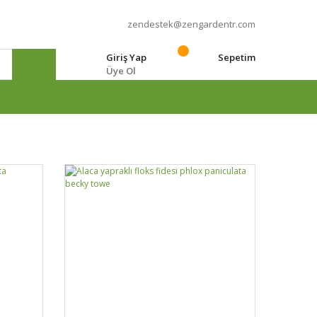
zendestek@zengardentr.com
Giriş Yap
Sepetim
Üye Ol
e