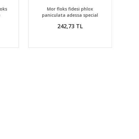
DETAYLAR
ABER VER
GELİNCE HABER VER
loks
Mor floks fidesi phlox
e
paniculata adessa special
purple star
242,73 TL