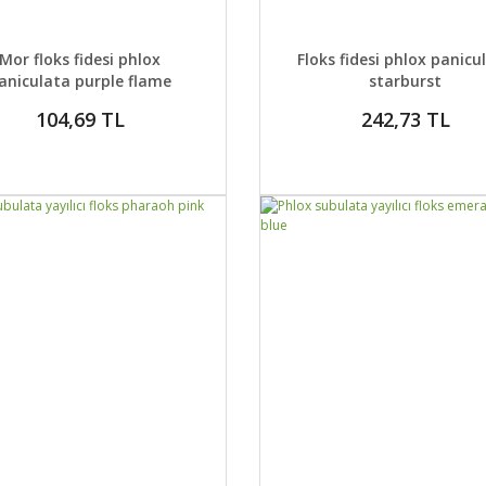
AYLAR
DETAYLAR
GELİNCE HABER VER
GELİNCE H
Mor floks fidesi phlox
Floks fidesi phlox panicu
aniculata purple flame
starburst
104,69 TL
242,73 TL