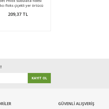
det Phlox subulata fidesi
lıcı floks çiçekli yer örtücü
bitki
209,37 TL
!
KAYIT OL
RİLER
GÜVENLİ ALIŞVERİŞ