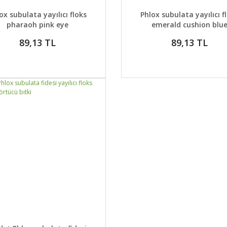
AYLAR
DETAYLAR
GELİNCE HABER VER
GELİNCE H
ox subulata yayılıcı floks
Phlox subulata yayılıcı f
pharaoh pink eye
emerald cushion blu
89,13 TL
89,13 TL
AYLAR
GELİNCE HABER VER