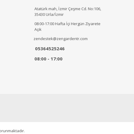
Atatürk mah, İzmir Çeşme Cd. No:106,
35430 Urla/İzmir
08:00-17:00 Hafta İçi Hergün Ziyarete
Açık
zendestek@zengardentr.com
05364525246
08:00 - 17:00
korunmaktadır.