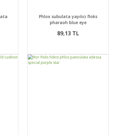
DETAYLAR
ABER VER
GELİNCE HABER VER
lata
Phlox subulata yayılıcı floks
pharaoh blue eye
89,13 TL