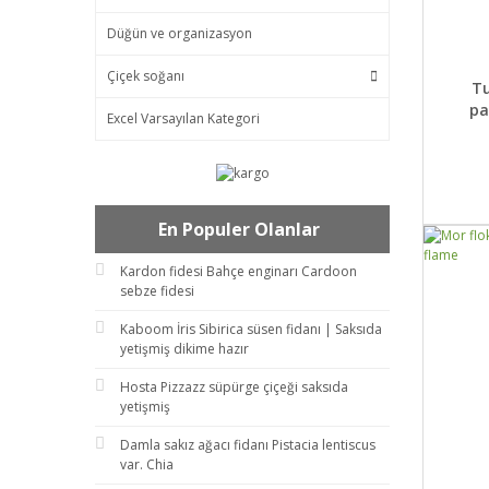
Düğün ve organizasyon
Çiçek soğanı
DET
Tu
pa
Excel Varsayılan Kategori
En Populer Olanlar
Kardon fidesi Bahçe enginarı Cardoon
sebze fidesi
Kaboom İris Sibirica süsen fidanı | Saksıda
yetişmiş dikime hazır
Hosta Pizzazz süpürge çiçeği saksıda
yetişmiş
Damla sakız ağacı fidanı Pistacia lentiscus
var. Chia