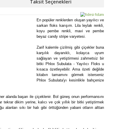
Taksit Seçenekleri
En popüler renklerden oluşan yayılıcı ve
sarkan floks karışım. Lila leylak renkli,
koyu pembe renkli, mavi ve pembe
beyaz candy stripe varyetesi.
Zarif kalemle çizilmiş gibi çiçekler buna
karşılık dayanıklı, kolayca uyum
sağlayan ve yetiştirmesi zahmetsiz bir
bitki Phlox Subulata - Yayılıcı Floks u
kısaca özetleyebilir. Ama özeti değilde
kitabın tamamını görmek isterseniz
Phlox Subulata'yı kesinlikle bahçenize
er alanda başarı ile çiçeklenir. Bol güneş onun performansını
ekrar dikim yerine, kalıcı ve çok yıllık bir bitki yetiştirmek
u alanları sıkı bir halı gibi örttüğünden yabani otların alttan