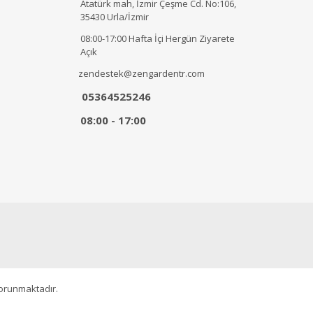
Atatürk mah, İzmir Çeşme Cd. No:106,
35430 Urla/İzmir
08:00-17:00 Hafta İçi Hergün Ziyarete
Açık
zendestek@zengardentr.com
05364525246
08:00 - 17:00
korunmaktadır.