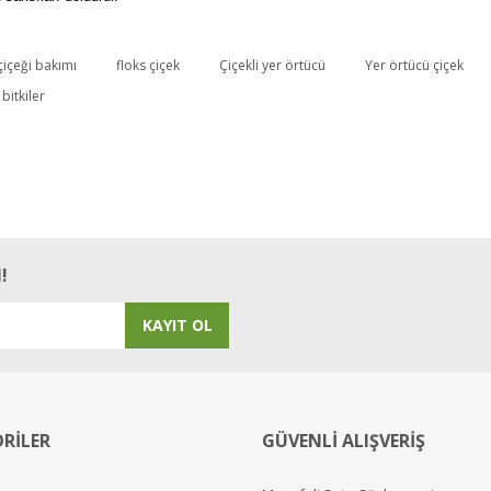
çiçeği bakımı
floks çiçek
Çiçekli yer örtücü
Yer örtücü çiçek
Bu ürüne ilk yorumu siz yapın!
bitkiler
Yorum Yaz
!
KAYIT OL
RİLER
GÜVENLİ ALIŞVERİŞ