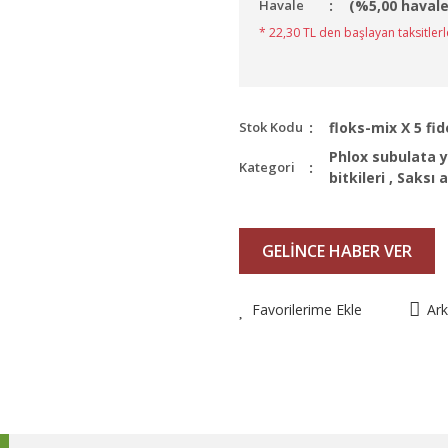
Havale
(%5,00 havale
* 22,30 TL den başlayan taksitlerl
Stok Kodu
floks-mix X 5 fid
Phlox subulata ya
Kategori
bitkileri
,
Saksı 
GELİNCE HABER VER
Favorilerime Ekle
Ar