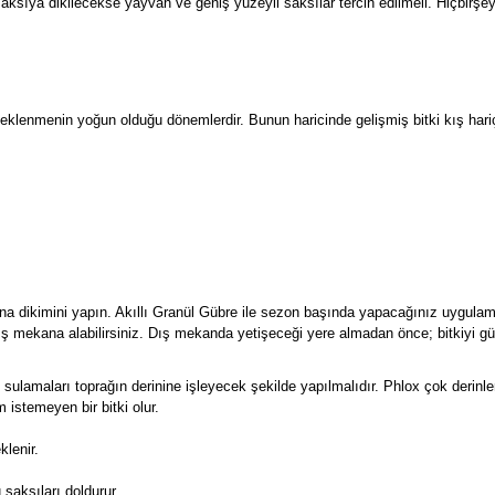
saksıya dikilecekse yayvan ve geniş yüzeyli saksılar tercih edilmeli. Hiçbirşeyi
klenmenin yoğun olduğu dönemlerdir. Bunun haricinde gelişmiş bitki kış hariç 
ğına dikimini yapın. Akıllı Granül Gübre ile sezon başında yapacağınız uygulam
 dış mekana alabilirsiniz. Dış mekanda yetişeceği yere almadan önce; bitkiyi gü
ulamaları toprağın derinine işleyecek şekilde yapılmalıdır. Phlox çok derinle
 istemeyen bir bitki olur.
klenir.
 saksıları doldurur.