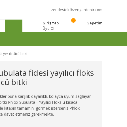
zendestek@zengardentr.com
Giriş Yap
Sepetim
Üye Ol
e
li yer örtücü bitki
bulata fidesi yayılıcı floks
ücü bitki
çekler buna karşılık dayanıklı, kolayca uyum sağlayan
itki Phlox Subulata - Yayılıcı Floks u kısaca
lde kitabın tamamını görmek isterseniz Phlox
nize davet etmeniz gerekmekte.