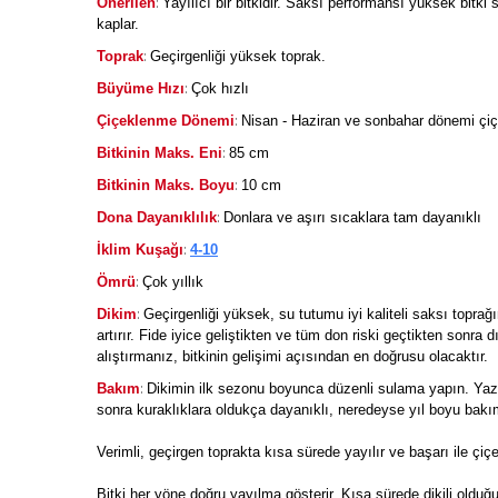
:
Önerilen
Yayılıcı bir bitkidir. Saksı performansı yüksek bitki 
kaplar.
:
Toprak
Geçirgenliği yüksek toprak.
:
Büyüme Hızı
Çok hızlı
:
Çiçeklenme Dönemi
Nisan - Haziran ve sonbahar dönemi çiçe
:
Bitkinin Maks. Eni
85 cm
:
Bitkinin Maks. Boyu
10 cm
:
Dona Dayanıklılık
Donlara ve aşırı sıcaklara tam dayanıklı
:
İklim Kuşağı
4-10
:
Ömrü
Çok yıllık
:
Dikim
Geçirgenliği yüksek, su tutumu iyi kaliteli saksı topra
artırır. Fide iyice geliştikten ve tüm don riski geçtikten sonra
alıştırmanız, bitkinin gelişimi açısından en doğrusu olacaktır.
:
Bakım
Dikimin ilk sezonu boyunca düzenli sulama yapın. Yaz s
sonra kuraklıklara oldukça dayanıklı, neredeyse yıl boyu bakım
Verimli, geçirgen toprakta kısa sürede yayılır ve başarı ile çiçe
Bitki her yöne doğru yayılma gösterir. Kısa sürede dikili olduğu