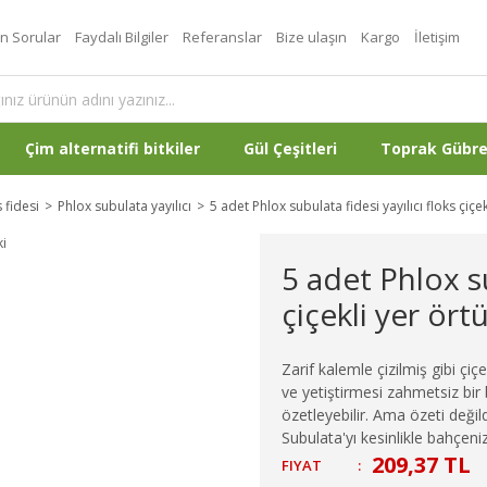
an Sorular
Faydalı Bilgiler
Referanslar
Bize ulaşın
Kargo
İletişim
Çim alternatifi bitkiler
Gül Çeşitleri
Toprak Gübr
 fidesi
Phlox subulata yayılıcı
5 adet Phlox subulata fidesi yayılıcı floks çiçek
5 adet Phlox su
çiçekli yer ört
Zarif kalemle çizilmiş gibi çi
ve yetiştirmesi zahmetsiz bir b
özetleyebilir. Ama özeti deği
Subulata'yı kesinlikle bahçe
209,37 TL
FIYAT
: