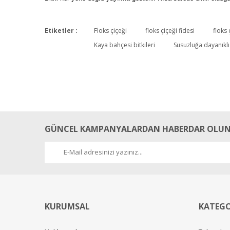
Etiketler :
Floks çiçeği
floks çiçeği fidesi
floks 
Kaya bahçesi bitkileri
Susuzluğa dayanıklı 
GÜNCEL KAMPANYALARDAN HABERDAR OLUN
KURUMSAL
KATEGO