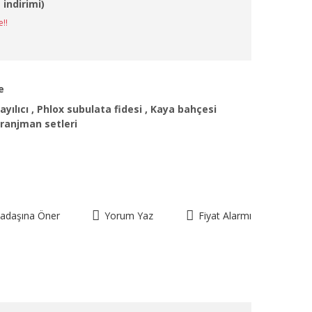
 indirimi)
e!!
e
yılıcı
,
Phlox subulata fidesi
,
Kaya bahçesi
aranjman setleri
kadaşına Öner
Yorum Yaz
Fiyat Alarmı