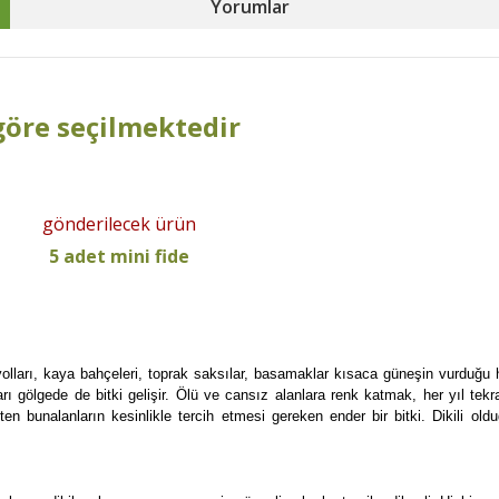
Yorumlar
göre seçilmektedir
gönderilecek ürün
5 adet mini fide
olları, kaya bahçeleri, toprak saksılar, basamaklar kısaca güneşin vurduğu h
ölgede de bitki gelişir. Ölü ve cansız alanlara renk katmak, her yıl tekrar t
ten bunalanların kesinlikle tercih etmesi gereken ender bir bitki. Dikili olduğ