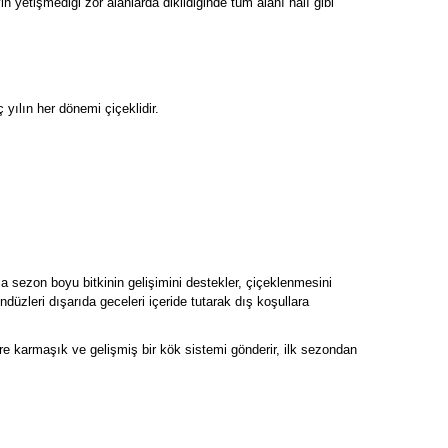
n yetişmediği zor alanlarda dikildiğinde tüm alanı halı gibi
yılın her dönemi çiçeklidir.
a sezon boyu bitkinin gelişimini destekler, çiçeklenmesini
ndüzleri dışarıda geceleri içeride tutarak dış koşullara
re karmaşık ve gelişmiş bir kök sistemi gönderir, ilk sezondan