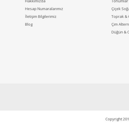
Hakkımızda
Tohumlar
Hesap Numaralarımız
Çiçek Soğ
İletişim Bilgilerimiz
Toprak &
Blog
Çim Alterna
Düğün & 
Copyright 201