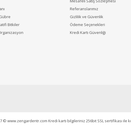
Mesafeli Satış Sözleşmesi
anı
Referanslarımız
 Gübre
Gizlilik ve Güvenlik
tifi Bitkiler
Ödeme Seçenekleri
Organizasyon
Kredi Kartı Güvenliği
7 © www.zengardentr.com Kredi kartı bilgileriniz 256bit SSL sertifikası ile 