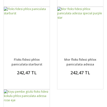
GELİNCE HABER
GELİNCE HABER
DETAYLAR
DETAYLAR
Floks fidesi phlox
Mor floks fidesi phlox
VER
VER
paniculata starburst
paniculata adessa
special purple star
242,47 TL
242,47 TL