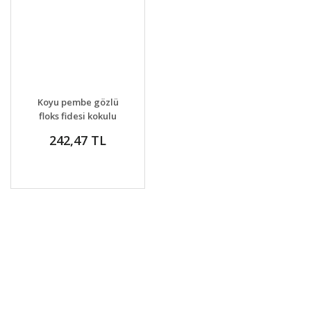
GELİNCE HABER
DETAYLAR
Koyu pembe gözlü
VER
floks fidesi kokulu
phlox paniculata
242,47 TL
adessa rose eye