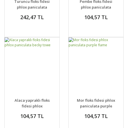
Turuncu floks fidesi
Pembe floks fidesi
VER
VER
phlox paniculata
phlox paniculata
adessa orange
rijnstroom
242,47 TL
104,57 TL
GELİNCE HABER
GELİNCE HABER
DETAYLAR
DETAYLAR
Alaca yapraklı floks
Mor floks fidesi phlox
VER
VER
fidesi phlox
paniculata purple
paniculata becky
flame
104,57 TL
104,57 TL
towe