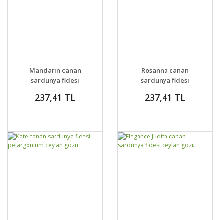
GELİNCE HABER
GELİNCE HABER
DETAYLAR
DETAYLAR
Mandarin canan
Rosanna canan
VER
VER
sardunya fidesi
sardunya fidesi
pelargonium ceylan
pelargonium ceylan
237,41 TL
237,41 TL
gözü
gözü