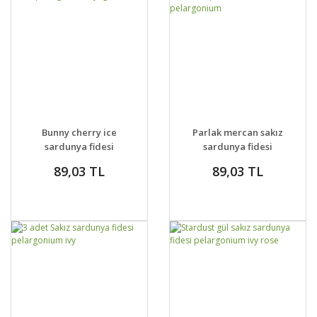
GELİNCE HABER
GELİNCE HABER
DETAYLAR
DETAYLAR
Bunny cherry ice
Parlak mercan sakız
VER
VER
sardunya fidesi
sardunya fidesi
pelargonium
temprano hot coral
89,03 TL
89,03 TL
syngenta
pelargonium