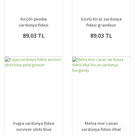
GELİNCE HABER
GELİNCE HABER
DETAYLAR
DETAYLAR
Kırçıllı pembe
Gözlü Kiraz sardunya
VER
VER
sardunya fidesi
fidesi grandeur
grandeur pink splash
cherry red eye
89,03 TL
89,03 TL
GELİNCE HABER
GELİNCE HABER
DETAYLAR
DETAYLAR
Fuşya sardunya fidesi
Melva mor canan
VER
VER
survivor idols blue
sardunya fidesi ithal