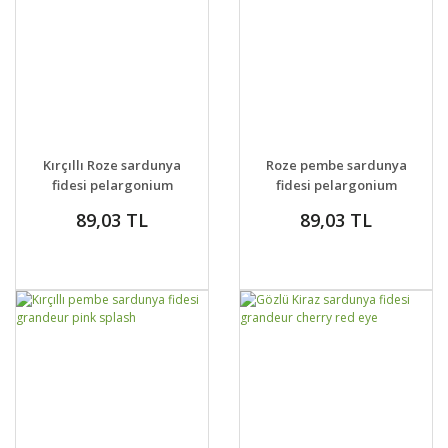
GELİNCE HABER
GELİNCE HABER
DETAYLAR
DETAYLAR
Kırçıllı Roze sardunya
Roze pembe sardunya
VER
VER
fidesi pelargonium
fidesi pelargonium
grandeur rose splash
grandeur rose
89,03 TL
89,03 TL