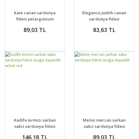
GELİNCE HABER
GELİNCE HABER
DETAYLAR
DETAYLAR
Kate canan sardunya
Elegance Judith canan
VER
VER
fidesi pelargonium
sardunya fidesi
ceylan gözü
ceylan gözü
89,03 TL
83,63 TL
GELİNCE HABER
GELİNCE HABER
DETAYLAR
DETAYLAR
Kadife kırmızı sarkan
Melon mercan sarkan
VER
VER
sakız sardunya fidesi
sakız sardunya fidesi
sıcağa dayanıklı
sıcağa dayanıklı
146,18 TL
89,03 TL
velvet red