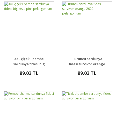
GELİNCE HABER
GELİNCE HABER
DETAYLAR
DETAYLAR
XXL çiçekli pembe
Turuncu sardunya
VER
VER
sardunya fidesi big
fidesi survivor orange
eeze pink
2022 pelargonium
89,03 TL
89,03 TL
pelargonium