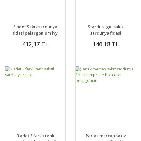
GELİNCE HABER
GELİNCE HABER
DETAYLAR
DETAYLAR
3 adet Sakız sardunya
Stardust gül sakız
VER
VER
fidesi pelargonium ivy
sardunya fidesi
pelargonium ivy rose
412,17 TL
146,18 TL
GELİNCE HABER
GELİNCE HABER
DETAYLAR
DETAYLAR
3 adet 3 farklı renk
Parlak mercan sakız
VER
VER