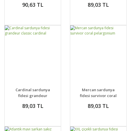
pelargonium
fincan sardunya
90,63 TL
89,03 TL
burgundy
GELİNCE HABER
GELİNCE HABER
DETAYLAR
DETAYLAR
Cardinal sardunya
Mercan sardunya
VER
VER
fidesi grandeur
fidesi survivor coral
classic cardinal
pelargonium
89,03 TL
89,03 TL