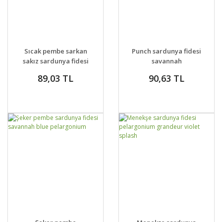
GELİNCE HABER
GELİNCE HABER
DETAYLAR
DETAYLAR
Sıcak pembe sarkan
Punch sardunya fidesi
VER
VER
sakız sardunya fidesi
savannah
sıcağa dayanıklı great
pelargonium
89,03 TL
90,63 TL
balls of fire
GELİNCE HABER
GELİNCE HABER
DETAYLAR
DETAYLAR