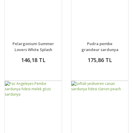
GELİNCE HABER
GELİNCE HABER
DETAYLAR
DETAYLAR
Pelargonium Summer
Pudra pembe
VER
VER
Lovers White Splash
grandeur sardunya
Sardunya Fidesi |
fidesi dark soft pink
146,18 TL
175,86 TL
Zengarden