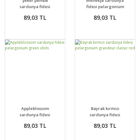
Şeker pembe
Menekşe sardunya
VER
VER
sardunya fidesi
fidesi pelargonium
savannah blue
grandeur violet
89,03 TL
89,03 TL
pelargonium
splash
GELİNCE HABER
GELİNCE HABER
DETAYLAR
DETAYLAR
Appleblossom
Bayrak kırmızı
VER
VER
sardunya fidesi
sardunya fidesi
pelargonium green
pelargonium
89,03 TL
89,03 TL
idols
grandeur classic red