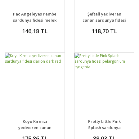
GELİNCE HABER
GELİNCE HABER
DETAYLAR
DETAYLAR
Pac Angeleyes Pembe
Şeftali yediveren
VER
VER
sardunya fidesi melek
canan sardunya fidesi
gözü sardunya
clarion peach
146,18 TL
118,70 TL
GELİNCE HABER
GELİNCE HABER
DETAYLAR
DETAYLAR
Koyu Kırmızı
Pretty Little Pink
VER
VER
yediveren canan
Splash sardunya
sardunya fidesi
fidesi pelargonium
175,86 TL
89,03 TL