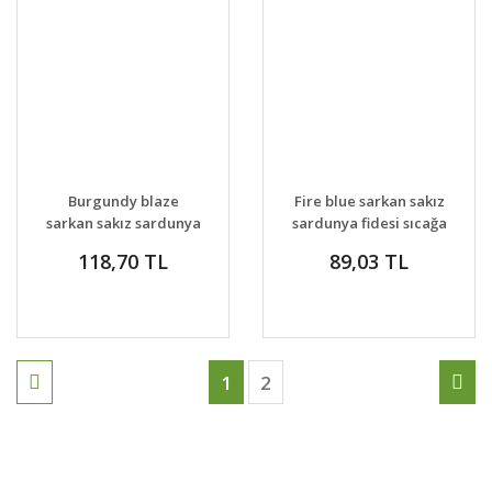
GELİNCE HABER
GELİNCE HABER
DETAYLAR
DETAYLAR
Burgundy blaze
Fire blue sarkan sakız
VER
VER
sarkan sakız sardunya
sardunya fidesi sıcağa
fidesi sıcağa dayanıklı
dayanıklı
118,70 TL
89,03 TL
1
2