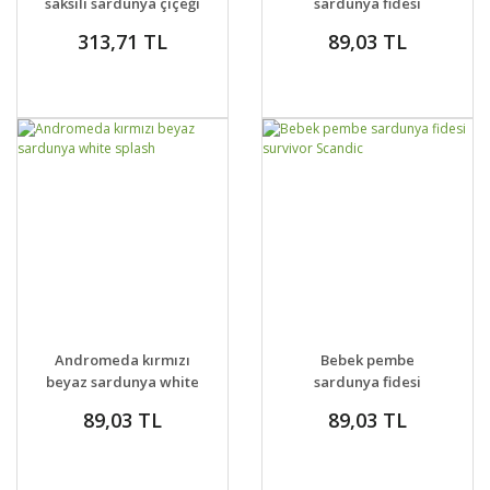
saksılı sardunya çiçeği
sardunya fidesi
temprano hot coral
313,71 TL
89,03 TL
pelargonium
GELİNCE HABER
GELİNCE HABER
DETAYLAR
DETAYLAR
Andromeda kırmızı
Bebek pembe
VER
VER
beyaz sardunya white
sardunya fidesi
splash
survivor Scandic
89,03 TL
89,03 TL