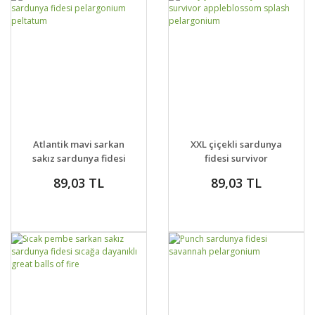
GELİNCE HABER
GELİNCE HABER
DETAYLAR
DETAYLAR
Atlantik mavi sarkan
XXL çiçekli sardunya
VER
VER
sakız sardunya fidesi
fidesi survivor
pelargonium
appleblossom splash
89,03 TL
89,03 TL
peltatum
pelargonium