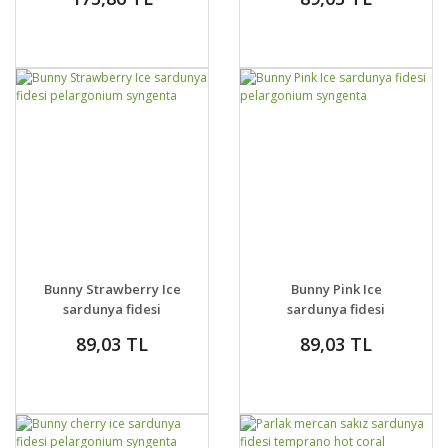
clarion dark red
syngenta
GELİNCE HABER
GELİNCE HABER
DETAYLAR
DETAYLAR
Bunny Strawberry Ice
Bunny Pink Ice
VER
VER
sardunya fidesi
sardunya fidesi
pelargonium
pelargonium
89,03 TL
89,03 TL
syngenta
syngenta