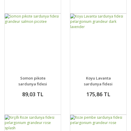
GELİNCE HABER
GELİNCE HABER
DETAYLAR
DETAYLAR
Somon pikote
Koyu Lavanta
VER
VER
sardunya fidesi
sardunya fidesi
grandeur salmon
pelargonium
89,03 TL
175,86 TL
picotee
grandeur dark
lavender