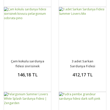
GELİNCE HABER
DETAYLAR
SEPETE EKLE
DETAYLAR
Çam kokulu sardunya
3 adet Sarkan
VER
fidesi sivrisinek
Sardunya Fidesi
kovucu pelargonium
Summer Lovers Mix
146,18 TL
412,17 TL
odorata pino