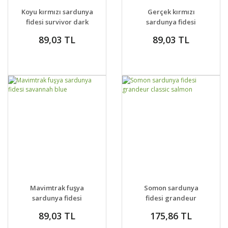
DETAYLAR
DETAYLAR
Koyu kırmızı sardunya
Gerçek kırmızı
VER
VER
fidesi survivor dark
sardunya fidesi
red pelargonium
savannah really red
89,03 TL
89,03 TL
GELİNCE HABER
GELİNCE HABER
DETAYLAR
DETAYLAR
Mavimtrak fuşya
Somon sardunya
VER
VER
sardunya fidesi
fidesi grandeur
savannah blue
classic salmon
89,03 TL
175,86 TL