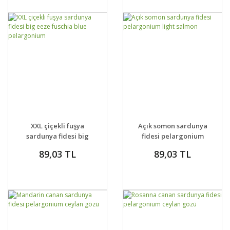
GELİNCE HABER
GELİNCE HABER
DETAYLAR
DETAYLAR
XXL çiçekli fuşya
Açık somon sardunya
VER
VER
sardunya fidesi big
fidesi pelargonium
eeze fuschia blue
light salmon
89,03 TL
89,03 TL
pelargonium