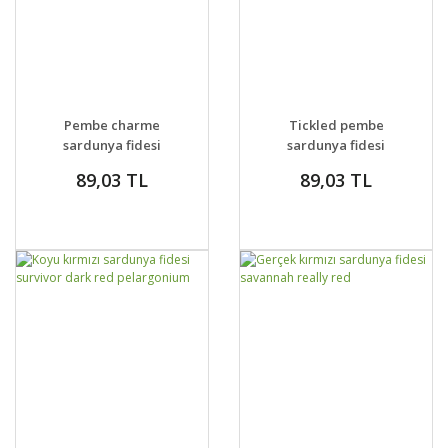
GELİNCE HABER
GELİNCE HABER
DETAYLAR
DETAYLAR
Pembe charme
Tickled pembe
VER
VER
sardunya fidesi
sardunya fidesi
survivor pink
survivor pelargonium
89,03 TL
89,03 TL
pelargonium
GELİNCE HABER
GELİNCE HABER