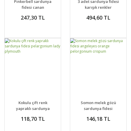
Pinkerbell sardunya
3 adet sardunya fidesi
fidesi canan
karışık renkler
pelargonium
247,30 TL
494,60 TL
DETAYLAR
SEPETE EKLE
DETAYLAR
SEPETE EKLE
Kokulu çift renk
Somon melek gözü
yapraklı sardunya
sardunya fidesi
fidesi pelargonium
angeleyes orange
118,70 TL
146,18 TL
lady plymouth
pelorgonium crispum