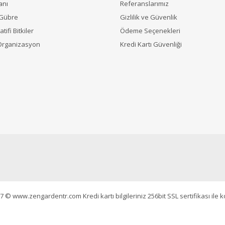
anı
Referanslarımız
 Gübre
Gizlilik ve Güvenlik
tifi Bitkiler
Ödeme Seçenekleri
Organizasyon
Kredi Kartı Güvenliği
7 © www.zengardentr.com Kredi kartı bilgileriniz 256bit SSL sertifikası ile 