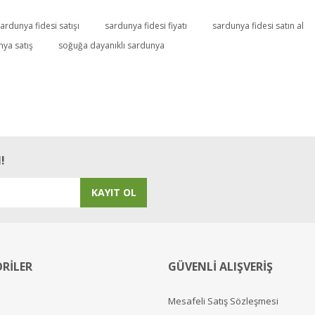
ardunya fidesi satışı
sardunya fidesi fiyatı
sardunya fidesi satın al
Bu ürüne ilk yorumu siz yapın!
nya satış
soğuğa dayanıklı sardunya
Yorum Yaz
!
KAYIT OL
RİLER
GÜVENLİ ALIŞVERİŞ
Mesafeli Satış Sözleşmesi