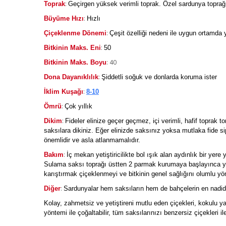
:
Toprak
Geçirgen yüksek verimli toprak.
Özel sardunya toprağı
:
Büyüme Hızı
Hızlı
:
Çiçeklenme Dönemi
Çeşit özelliği nedeni ile uygun ortamda y
:
Bitkinin Maks. Eni
50
: 40
Bitkinin Maks. Boyu
:
Dona Dayanıklılık
Şiddetli soğuk ve donlarda koruma ister
:
İklim Kuşağı
8-10
:
Ömrü
Çok yıllık
:
Dikim
Fideler elinize geçer geçmez, içi verimli, hafif toprak t
saksılara dikiniz. Eğer elinizde saksınız yoksa mutlaka fide s
önemlidir ve asla atlanmamalıdır.
:
Bakım
İç mekan yetiştiricilikte bol ışık alan aydınlık bir yer
Sulama saksı toprağı üstten 2 parmak kurumaya başlayınca yap
karıştırmak çiçeklenmeyi ve bitkinin genel sağlığını olumlu yön
:
Diğer
Sardunyalar hem saksıların hem de bahçelerin en nadide 
Kolay, zahmetsiz ve yetiştireni mutlu eden çiçekleri, kokulu yap
yöntemi ile çoğaltabilir, tüm saksılarınızı benzersiz çiçekleri ile