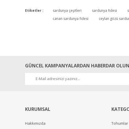
Etiketler :
sardunya çeşitleri
sardunya fidesi
s
canan sardunya fidesi
ceylan gözü sardu
GÜNCEL KAMPANYALARDAN HABERDAR OLUN
KURUMSAL
KATEGO
Hakkımızda
Tohumlar