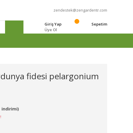
zendestek@zengardentr.com
Giriş Yap
Sepetim
Üye Ol
e
rdunya fidesi pelargonium
 indirimi)
!