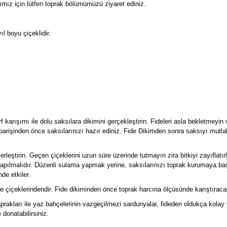
mız için lütfen toprak bölümümüzü ziyaret ediniz.
ıl boyu çiçeklidir.
orf karışımı ile dolu saksılara dikimini gerçekleştirin. Fideleri asla bekletmey
iparişinden önce saksılarınızı hazır ediniz. Fide Dikimden sonra saksıyı mutl
e yerleştirin. Geçen çiçeklerini uzun süre üzerinde tutmayın zira bitkiyi zayıfl
ılmalıdır. Düzenli sulama yapmak yerine, saksılarınızı toprak kurumaya baş
de etkiler.
çiçeklerindendir. Fide dikiminden önce toprak harcına ölçüsünde karıştıracağın
rakları ile yaz bahçelerinin vazgeçilmezi sardunyalar, fideden oldukça kolay yet
 donatabilirsiniz.