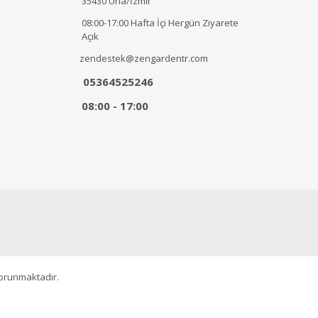
35430 Urla/İzmir
08:00-17:00 Hafta İçi Hergün Ziyarete
Açık
zendestek@zengardentr.com
05364525246
08:00 - 17:00
korunmaktadır.