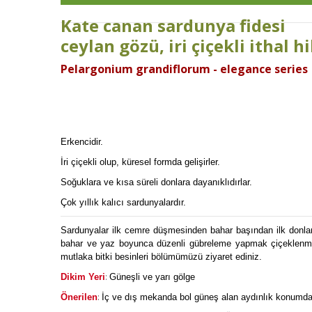
Kate canan sardunya fidesi
ceylan gözü, iri çiçekli ithal hi
Pelargonium grandiflorum - elegance series
Erkencidir.
İri çiçekli olup, küresel formda gelişirler.
Soğuklara ve kısa süreli donlara dayanıklıdırlar.
Çok yıllık kalıcı sardunyalardır.
Sardunyalar ilk cemre düşmesinden bahar başından ilk donlara d
bahar ve yaz boyunca düzenli gübreleme yapmak çiçeklenmeyi
mutlaka bitki besinleri bölümümüzü ziyaret ediniz.
:
Dikim Yeri
Güneşli ve yarı gölge
:
Önerilen
İç ve dış mekanda bol güneş alan aydınlık konumda