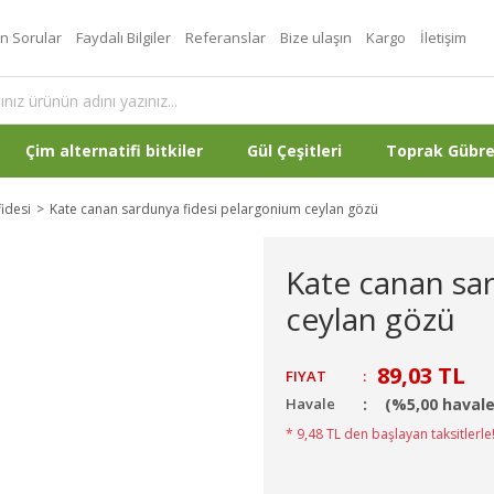
an Sorular
Faydalı Bilgiler
Referanslar
Bize ulaşın
Kargo
İletişim
Çim alternatifi bitkiler
Gül Çeşitleri
Toprak Gübr
idesi
Kate canan sardunya fidesi pelargonium ceylan gözü
Kate canan sa
ceylan gözü
89,03 TL
FIYAT
:
Havale
(%5,00 havale
* 9,48 TL den başlayan taksitlerle!