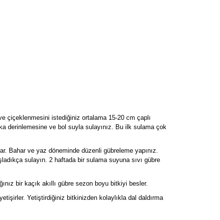
in ve çiçeklenmesini istediğiniz ortalama 15-20 cm çaplı
aka derinlemesine ve bol suyla sulayınız. Bu ilk sulama çok
atırlar. Bahar ve yaz döneminde düzenli gübreleme yapınız.
ladıkça sulayın. 2 haftada bir sulama suyuna sıvı gübre
ız bir kaçık akıllı gübre sezon boyu bitkiyi besler.
işirler. Yetiştirdiğiniz bitkinizden kolaylıkla dal daldırma