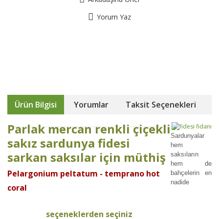
Yorum Yaz
Ürün Bilgisi
Yorumlar
Taksit Seçenekleri
Parlak mercan renkli çiçekli
Sardunyalar
sakız sardunya fidesi
hem
sarkan saksılar için müthiş
saksıların
hem de
Pelargonium peltatum - temprano hot
bahçelerin en
nadide
coral
seçeneklerden seçiniz