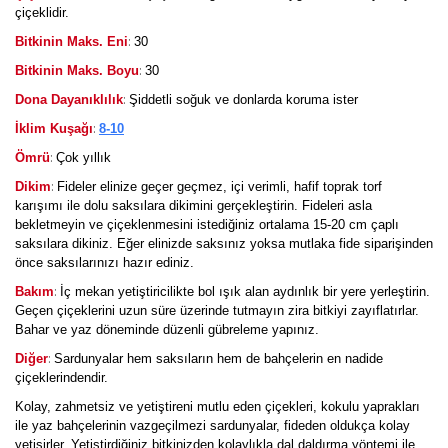
çiçeklidir.
:
Bitkinin Maks. Eni
30
:
Bitkinin Maks. Boyu
30
:
Dona Dayanıklılık
Şiddetli soğuk ve donlarda koruma ister
:
İklim Kuşağı
8-10
:
Ömrü
Çok yıllık
:
Dikim
Fideler elinize geçer geçmez, içi verimli, hafif toprak torf
karışımı ile dolu saksılara dikimini gerçekleştirin. Fideleri asla
bekletmeyin ve çiçeklenmesini istediğiniz ortalama 15-20 cm çaplı
saksılara dikiniz. Eğer elinizde saksınız yoksa mutlaka fide siparişinden
önce saksılarınızı hazır ediniz.
:
Bakım
İç mekan yetiştiricilikte bol ışık alan aydınlık bir yere yerleştirin.
Geçen çiçeklerini uzun süre üzerinde tutmayın zira bitkiyi zayıflatırlar.
Bahar ve yaz döneminde düzenli gübreleme yapınız.
:
Diğer
Sardunyalar hem saksıların hem de bahçelerin en nadide
çiçeklerindendir.
Kolay, zahmetsiz ve yetiştireni mutlu eden çiçekleri, kokulu yaprakları
ile yaz bahçelerinin vazgeçilmezi sardunyalar, fideden oldukça kolay
yetişirler. Yetiştirdiğiniz bitkinizden kolaylıkla dal daldırma yöntemi ile