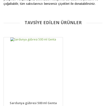
çoğaltabilir, tüm saksılarınızı benzersiz çiçekleri ile donatabilirsiniz.
TAVSİYE EDİLEN ÜRÜNLER
Bu ürüne ilk yorumu siz yapın!
Yorum Yaz
DETAYLAR
SEPETE EKLE
Sardunya gübresi 500 ml Genta