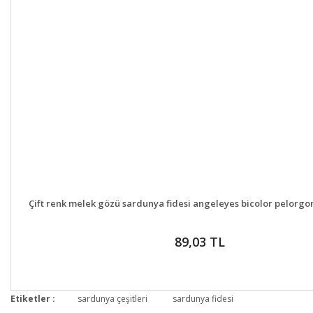
DETAYLAR
GELİNCE HABE
Çift renk melek gözü sardunya fidesi angeleyes bicolor pelorg
89,03 TL
Etiketler :
sardunya çeşitleri
sardunya fidesi