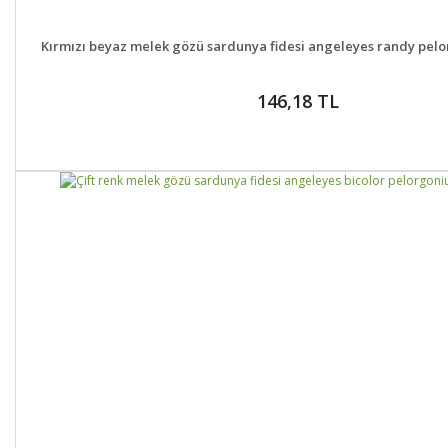
DETAYLAR
GELİNCE H
Kırmızı beyaz melek gözü sardunya fidesi angeleyes randy pel
146,18 TL