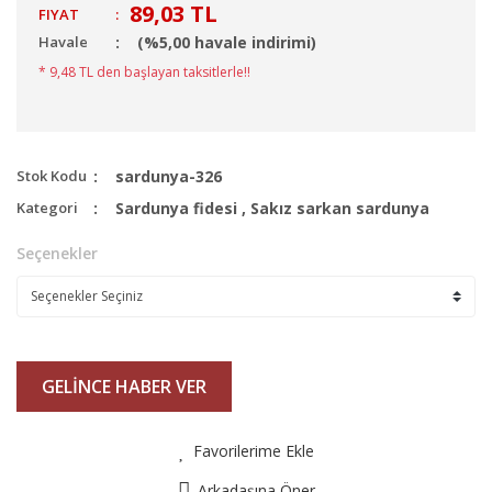
89,03 TL
FIYAT
:
Havale
(%5,00 havale indirimi)
* 9,48 TL den başlayan taksitlerle!!
Stok Kodu
sardunya-326
Kategori
Sardunya fidesi
,
Sakız sarkan sardunya
Seçenekler
GELİNCE HABER VER
Favorilerime Ekle
Arkadaşına Öner