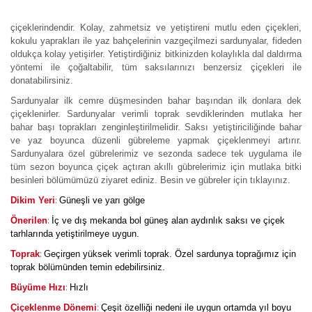
çiçeklerindendir. Kolay, zahmetsiz ve yetiştireni mutlu eden çiçekleri,
kokulu yaprakları ile yaz bahçelerinin vazgeçilmezi sardunyalar, fideden
oldukça kolay yetişirler. Yetiştirdiğiniz bitkinizden kolaylıkla dal daldırma
yöntemi ile çoğaltabilir, tüm saksılarınızı benzersiz çiçekleri ile
donatabilirsiniz.
Sardunyalar ilk cemre düşmesinden bahar başından ilk donlara dek
çiçeklenirler. Sardunyalar verimli toprak sevdiklerinden mutlaka her
bahar başı toprakları zenginleştirilmelidir. Saksı yetiştiriciliğinde bahar
ve yaz boyunca düzenli gübreleme yapmak çiçeklenmeyi artırır.
Sardunyalara özel gübrelerimiz ve sezonda sadece tek uygulama ile
tüm sezon boyunca çiçek açtıran akıllı gübrelerimiz için mutlaka bitki
besinleri bölümümüzü ziyaret ediniz. Besin ve gübreler için tıklayınız.
:
Dikim Yeri
Güneşli ve yarı gölge
:
Önerilen
İç ve dış mekanda bol güneş alan aydınlık saksı ve çiçek
tarhlarında yetiştirilmeye uygun.
:
Toprak
Geçirgen yüksek verimli toprak. Özel sardunya toprağımız için
toprak bölümünden temin edebilirsiniz.
:
Büyüme Hızı
Hızlı
:
Çiçeklenme Dönemi
Çeşit özelliği nedeni ile uygun ortamda yıl boyu