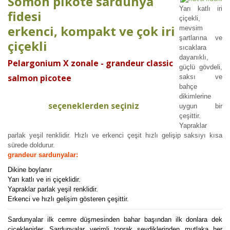
Somon pikote sardunya
Yarı katlı iri
fidesi
çiçekli,
erkenci, kompakt ve çok iri
mevsim
şartlarına ve
çiçekli
sıcaklara
dayanıklı,
Pelargonium X zonale - grandeur classic
güçlü gövdeli,
salmon picotee
saksı ve
bahçe
dikimlerine
seçeneklerden seçiniz
uygun bir
çeşittir.
Yapraklar
parlak yeşil renklidir. Hızlı ve erkenci çeşit hızlı gelişip saksıyı kısa
sürede doldurur.
grandeur sardunyalar:
Dikine boylanır
Yarı katlı ve iri çiçeklidir.
Yapraklar parlak yeşil renklidir.
Erkenci ve hızlı gelişim gösteren çeşittir.
Sardunyalar ilk cemre düşmesinden bahar başından ilk donlara dek
çiçeklenirler. Sardunyalar verimli toprak sevdiklerinden mutlaka her