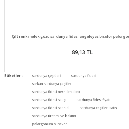
DETAYLAR
GELİNCE HABE
Çift renk melek gözü sardunya fidesi angeleyes bicolor pelorg
89,13 TL
Etiketler :
sardunya çeşitleri
sardunya fidesi
sarkan sardunya çeşitleri
sardunya fidesi nereden alınır
sardunya fidesi satışı
sardunya fidesi fiyatı
sardunya fidesi satın al
sardunya çeşitleri satış
sardunya üretimi ve bakımı
pelargonium survivor