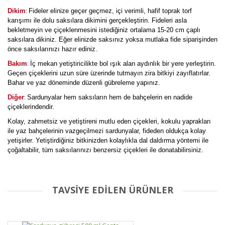
:
Dikim
Fideler elinize geçer geçmez, içi verimli, hafif toprak torf
karışımı ile dolu saksılara dikimini gerçekleştirin. Fideleri asla
bekletmeyin ve çiçeklenmesini istediğiniz ortalama 15-20 cm çaplı
saksılara dikiniz. Eğer elinizde saksınız yoksa mutlaka fide siparişinden
önce saksılarınızı hazır ediniz.
:
Bakım
İç mekan yetiştiricilikte bol ışık alan aydınlık bir yere yerleştirin.
Geçen çiçeklerini uzun süre üzerinde tutmayın zira bitkiyi zayıflatırlar.
Bahar ve yaz döneminde düzenli gübreleme yapınız.
:
Diğer
Sardunyalar hem saksıların hem de bahçelerin en nadide
çiçeklerindendir.
Kolay, zahmetsiz ve yetiştireni mutlu eden çiçekleri, kokulu yaprakları
ile yaz bahçelerinin vazgeçilmezi sardunyalar, fideden oldukça kolay
yetişirler. Yetiştirdiğiniz bitkinizden kolaylıkla dal daldırma yöntemi ile
çoğaltabilir, tüm saksılarınızı benzersiz çiçekleri ile donatabilirsiniz.
TAVSİYE EDİLEN ÜRÜNLER
Sardunya