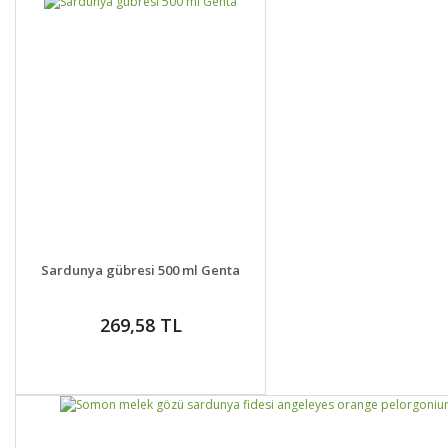
Sapa sağlam elime ulaştı. paketleme çok özenli ellerinize sağlık.
zehra AKKAYA | 18/01/2021 | 1 fide
Yorum Yaz
DETAYLAR
SEPETE EKLE
Sardunya gübresi 500 ml Genta
269,58 TL