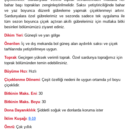
bahar başı toprakları zenginleştirilmelidir. Saksı yetiştiriciliğinde bahar
ve yaz boyunca düzenli gübreleme yapmak çiçeklenmeyi artırır.
Sardunyalara özel gübrelerimiz ve sezonda sadece tek uygulama ile
tüm sezon boyunca çiçek açtıran akıllı gübrelerimiz için mutlaka bitki
besinleri bölümümüzü ziyaret ediniz.
:
Dikim Yeri
Güneşli ve yarı gölge
:
Önerilen
İç ve dış mekanda bol güneş alan aydınlık saksı ve çiçek
tarhlarında yetiştirilmeye uygun.
:
Toprak
Geçirgen yüksek verimli toprak. Özel sardunya toprağımız için
toprak bölümünden temin edebilirsiniz.
:
Büyüme Hızı
Hızlı
:
Çiçeklenme Dönemi
Çeşit özelliği nedeni ile uygun ortamda yıl boyu
çiçeklidir.
:
Bitkinin Maks. Eni
30
:
Bitkinin Maks. Boyu
30
:
Dona Dayanıklılık
Şiddetli soğuk ve donlarda koruma ister
:
İklim Kuşağı
8-10
:
Ömrü
Çok yıllık