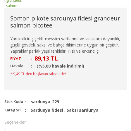
Somon pikote sardunya fidesi grandeur
salmon picotee
Yarı katlı iri çiçekli, mevsim şartlarına ve sıcaklara dayanıklı,
güçlü gövdeli, saksı ve bahçe dikimlerine uygun bir çeşittir.
Yapraklar parlak yeşil renklidir. Hızlı ve erkenci ç
89,13 TL
FIYAT
:
Havale
(%5,00 havale indirimi)
* 9,49 TL den başlayan taksitlerle!!
Stok Kodu
sardunya-229
Kategori
Sardunya fidesi
,
Saksı sardunya
Seçenekler