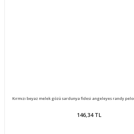
DETAYLAR
GELİNCE H
Kırmızı beyaz melek gözü sardunya fidesi angeleyes randy pel
146,34 TL