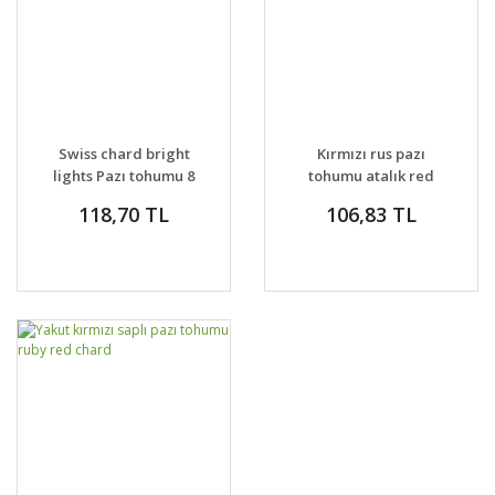
Swiss chard bright
Kırmızı rus pazı
lights Pazı tohumu 8
tohumu atalık red
farklı renk atalık
russian kale seeds
118,70 TL
106,83 TL