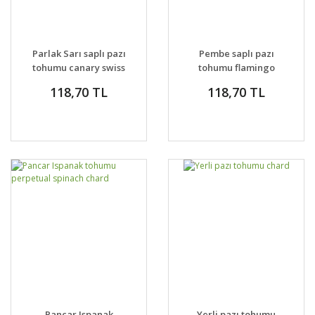
Parlak Sarı saplı pazı
Pembe saplı pazı
tohumu canary swiss
tohumu flamingo
chard
swiss chard
118,70 TL
118,70 TL
Pancar Ispanak
Yerli pazı tohumu