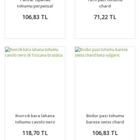
tohumu perpetual
chard
spinach chard
106,83 TL
71,22 TL
Kıvırcık kara lahana
Bodur pazı tohumu
tohumu cavolo nero
barese swiss chard
di Toscana brassica
beta vulgaris
118,70 TL
106,83 TL