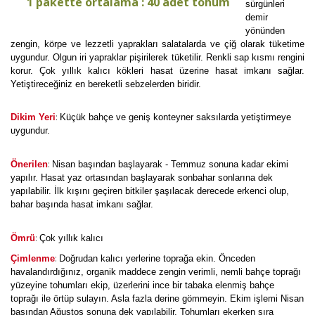
1 pakette ortalama : 40 adet tohum
sürgünleri
demir
yönünden
zengin, körpe ve lezzetli yaprakları salatalarda ve çiğ olarak tüketime
uygundur. Olgun iri yapraklar pişirilerek tüketilir. Renkli sap kısmı rengini
korur. Çok yıllık kalıcı kökleri hasat üzerine hasat imkanı sağlar.
Yetiştireceğiniz en bereketli sebzelerden biridir.
:
Dikim Yeri
Küçük bahçe ve geniş konteyner saksılarda yetiştirmeye
uygundur.
:
Önerilen
Nisan başından başlayarak - Temmuz sonuna kadar ekimi
yapılır. Hasat yaz ortasından başlayarak sonbahar sonlarına dek
yapılabilir. İlk kışını geçiren bitkiler şaşılacak derecede erkenci olup,
bahar başında hasat imkanı sağlar.
:
Ömrü
Çok yıllık kalıcı
:
Çimlenme
Doğrudan kalıcı yerlerine toprağa ekin. Önceden
havalandırdığınız, organik maddece zengin verimli, nemli bahçe toprağı
yüzeyine tohumları ekip, üzerlerini ince bir tabaka elenmiş bahçe
toprağı ile örtüp sulayın. Asla fazla derine gömmeyin. Ekim işlemi Nisan
başından Ağustos sonuna dek yapılabilir. Tohumları ekerken sıra