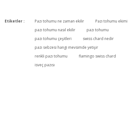
Etiketler :
Pazı tohumu ne zaman ekilir
Pazı tohumu ekimi
Bu ürüne ilk yorumu siz yapın!
pazı tohumu nasıl ekilir
pazı tohumu
pazı tohumu çeşitleri
swiss chard nedir
pazı sebzesi hangi mevsimde yetişir
Yorum Yaz
renkli pazı tohumu
flamingo swiss chard
isveç pazısı