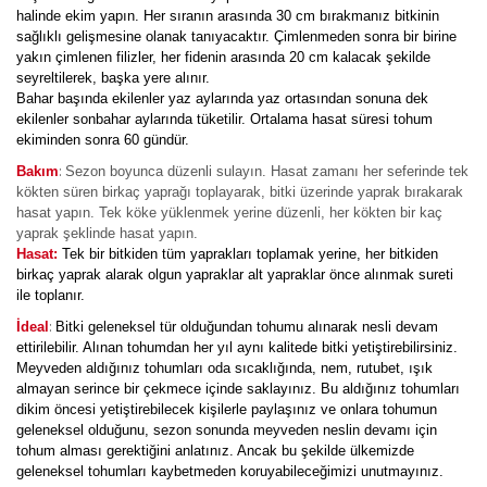
halinde ekim yapın. Her sıranın arasında 30 cm bırakmanız bitkinin
sağlıklı gelişmesine olanak tanıyacaktır. Çimlenmeden sonra bir birine
yakın çimlenen filizler, her fidenin arasında 20 cm kalacak şekilde
seyreltilerek, başka yere alınır.
Bahar başında ekilenler yaz aylarında yaz ortasından sonuna dek
ekilenler sonbahar aylarında tüketilir. Ortalama hasat süresi tohum
ekiminden sonra 60 gündür.
:
Bakım
Sezon boyunca düzenli sulayın. Hasat zamanı her seferinde tek
kökten süren birkaç yaprağı toplayarak, bitki üzerinde yaprak bırakarak
hasat yapın. Tek köke yüklenmek yerine düzenli, her kökten bir kaç
yaprak şeklinde hasat yapın.
Hasat:
Tek bir bitkiden tüm yaprakları toplamak yerine, her bitkiden
birkaç yaprak alarak olgun yapraklar alt yapraklar önce alınmak sureti
ile toplanır.
:
İdeal
Bitki geleneksel tür olduğundan tohumu alınarak nesli devam
ettirilebilir. Alınan tohumdan her yıl aynı kalitede bitki yetiştirebilirsiniz.
Meyveden aldığınız tohumları oda sıcaklığında, nem, rutubet, ışık
almayan serince bir çekmece içinde saklayınız. Bu aldığınız tohumları
dikim öncesi yetiştirebilecek kişilerle paylaşınız ve onlara tohumun
geleneksel olduğunu, sezon sonunda meyveden neslin devamı için
tohum alması gerektiğini anlatınız. Ancak bu şekilde ülkemizde
geleneksel tohumları kaybetmeden koruyabileceğimizi unutmayınız.