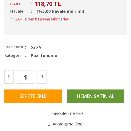
118,70 TL
FIYAT
:
Havale
(%5,00 havale indirimi)
* 12,64 TL den başlayan taksitlerle!!
Stok Kodu
526 V
Kategori
Pazı tohumu
SEPETE EKLE
HEMEN SATIN AL
Favorilerime Ekle
Arkadaşına Öner