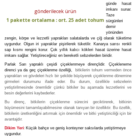
günde hasat
imkanı sunar.
gönderilecek ürün
Taze
1 pakette ortalama : ort. 25 adet tohum
sürgünleri
demir
yönünden
zengin, körpe ve lezzetli yaprakları salatalarda ve çiğ olarak tüketime
uygundur. Olgun iri yapraklar pişirilerek tüketilir. Kanarya sarısı renkli
sap kısmı rengini korur. Çok yıllık kalıcı kökleri hasat üzerine hasat
imkanı sağlar. Yetiştireceğiniz en bereketli sebzelerden biridir.
Parlak Sarı yapraklı çeşidi çiçeklenmeye dirençlidir. Çiçekleneme
direnci ya da geç çiçeklenme özelliği,
bitkilerin tohum vermeden önce
yaprakları ve gövdeleri hızlı bir şekilde büyüyerek çiçeklenme dönemine
girmeleri durumunu ifade eder. Bu durum, özellikle sebzelerin
yetiştirilmesinde önemlidir çünkü bitkiler bu aşamada lezzetlerini ve
besin değerlerini kaybederler.
Bu direnç, bitkilerin çiçeklenme sürecini geciktirerek, bitkinin
büyümesini tamamlayabilmesine olanak tanıyan bir özelliktir. Bu özellik,
bitkilerin üretkenliğini artırmak için önemlidir ve bitki yetiştiriciliği için bir
avantajdır.
:
Dikim Yeri
Küçük bahçe ve geniş konteyner saksılarda yetiştirmeye
uygundur.