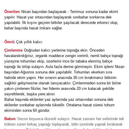
:
Önerilen
Nisan başından başlayarak - Temmuz sonuna kadar ekimi
yapılır. Hasat yaz ortasından başlayarak sonbahar sonlarına dek
yapılabilir. İlk kışını geçiren bitkiler şaşılacak derecede erkenci olup,
bahar başında hasat imkanı sağlar.
:
Ömrü
Çok yıllık kalıcı
:
Çimlenme
Doğrudan kalıcı yerlerine toprağa ekin. Önceden
havalandırdığınız, organik maddece zengin verimli, nemli bahçe toprağı
yüzeyine tohumları ekip, üzerlerini ince bir tabaka elenmiş bahçe
toprağı ile örtüp sulayın. Asla fazla derine gömmeyin. Ekim işlemi Nisan
başından Ağustos sonuna dek yapılabilir. Tohumları ekerken sıra
halinde ekim yapın. Her sıranın arasında 30 cm bırakmanız bitkinin
sağlıklı gelişmesine olanak tanıyacaktır. Çimlenmeden sonra bir birine
yakın çimlenen filizler, her fidenin arasında 20 cm kalacak şekilde
seyreltilerek, başka yere alınır.
Bahar başında ekilenler yaz aylarında yaz ortasından sonuna dek
ekilenler sonbahar aylarında tüketilir. Ortalama hasat süresi tohum
ekiminden sonra 60 gündür.
:
Bakım
Sezon boyunca düzenli sulayın. Hasat zamanı her seferinde tek
kökten süren birkaç yaprağı toplayarak, bitki üzerinde yaprak bırakarak