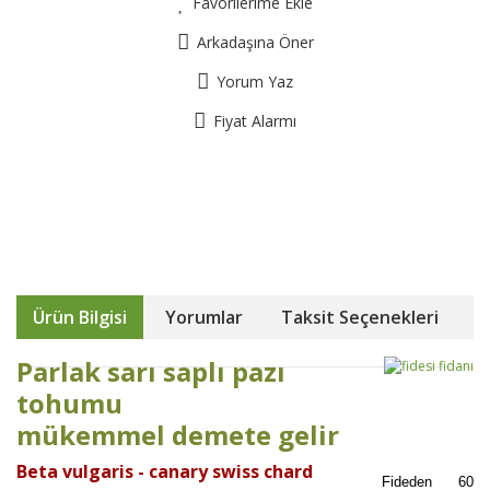
Favorilerime Ekle
Arkadaşına Öner
Yorum Yaz
Fiyat Alarmı
Ürün Bilgisi
Yorumlar
Taksit Seçenekleri
Parlak sarı saplı pazı
tohumu
mükemmel demete gelir
Beta vulgaris - canary swiss chard
Fideden 60