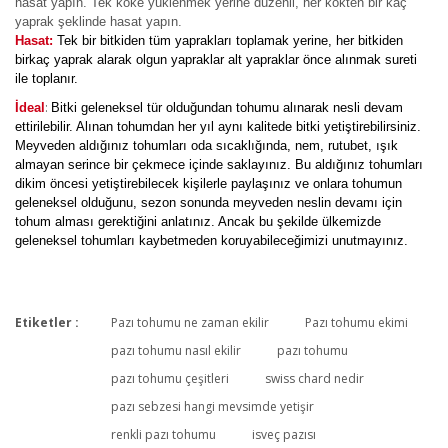
hasat yapın. Tek köke yüklenmek yerine düzenli, her kökten bir kaç
yaprak şeklinde hasat yapın.
Hasat:
Tek bir bitkiden tüm yaprakları toplamak yerine, her bitkiden
birkaç yaprak alarak olgun yapraklar alt yapraklar önce alınmak sureti
ile toplanır.
:
İdeal
Bitki geleneksel tür olduğundan tohumu alınarak nesli devam
ettirilebilir. Alınan tohumdan her yıl aynı kalitede bitki yetiştirebilirsiniz.
Meyveden aldığınız tohumları oda sıcaklığında, nem, rutubet, ışık
almayan serince bir çekmece içinde saklayınız. Bu aldığınız tohumları
dikim öncesi yetiştirebilecek kişilerle paylaşınız ve onlara tohumun
geleneksel olduğunu, sezon sonunda meyveden neslin devamı için
tohum alması gerektiğini anlatınız. Ancak bu şekilde ülkemizde
geleneksel tohumları kaybetmeden koruyabileceğimizi unutmayınız.
Etiketler :
Pazı tohumu ne zaman ekilir
Pazı tohumu ekimi
Bu ürüne ilk yorumu siz yapın!
pazı tohumu nasıl ekilir
pazı tohumu
pazı tohumu çeşitleri
swiss chard nedir
pazı sebzesi hangi mevsimde yetişir
Yorum Yaz
renkli pazı tohumu
isveç pazısı