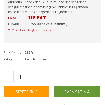
durumunu ifade eder. Bu durum, özellikle sebzelerin
yetiştirilmesinde önemlidir çünkü bitkiler bu aşamada
lezzetlerini ve besin değerlerini kaybederler.
118,84 TL
FIYAT
:
Havale
(%5,00 havale indirimi)
* 12,66 TL den başlayan taksitlerle!!
Stok Kodu
535 V
Kategori
Pazı tohumu
SEPETE EKLE
HEMEN SATIN AL