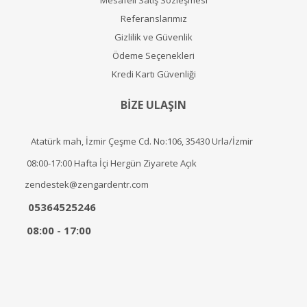
Mesafeli Satış Sözleşmesi
Referanslarımız
Gizlilik ve Güvenlik
Ödeme Seçenekleri
Kredi Kartı Güvenliği
BİZE ULAŞIN
Atatürk mah, İzmir Çeşme Cd. No:106, 35430 Urla/İzmir
08:00-17:00 Hafta İçi Hergün Ziyarete Açık
zendestek@zengardentr.com
05364525246
08:00 - 17:00