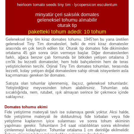
heirloom tomato seeds tiny tim - lycopersicon esculentum
minyatür çeri saksılık domates
geleneksel tohumu alınabilir
oturak tip
paketteki tohum adedi: 10 tohum
Geleneksel tiny tim kiraz domates tohumu. 1945’ten bu yana üretilen
geleneksel Tiny Tim domatesleri, belki de mini kiraz domatesler
arasında en çok tercih edilen tür. Oturak tip domates fide dikiminden
ortalama 45 gün sonra ürün vermeye başlar. Diğer domateslerden
farklı, ağaca benzer çalı formunda bir bitkiden yetişen ortalama 3
cm'lik bu lezzetli domatesler, hem hobi bahçelerinin hem de teras
yetiştiricilerinin tercihi. Orjinal Tiny Tim domates tohumları, terasında
lezzetli, kolay yetişen doğal domateslere sahip olmak isteyenlerin asla
kaçırmaması gereken bir domates.
Satışta olan tohumlar işlenmemiş, ilaçsız, geleneksel tohumlardır.
Yetiştirdiğiniz meyvesinden tohum alabilirsiniz. Tohumları oda
sıcaklığında, nem, rutubet, ışık almayan serince bir çekmece içinde
saklayınız.
Domates tohumu ekimi
Fide yetiştirme materyali tavlı ise sulamaya gerek yoktur. Aksi halde,
fide yetiştirme materyali ile doldurulmuş fide torbaları veya fide
yetiştirme kaplarının iyice sulanması ve sonra tohum ekiminin
yapılması gerekir. Tohumların 3-4 saat ıslatıldıktan sonra ekilmeleri
çimlenmeyi kolaylaştırır. Tohumlar ortalama 1 cm derinliğe ekilmelidir.