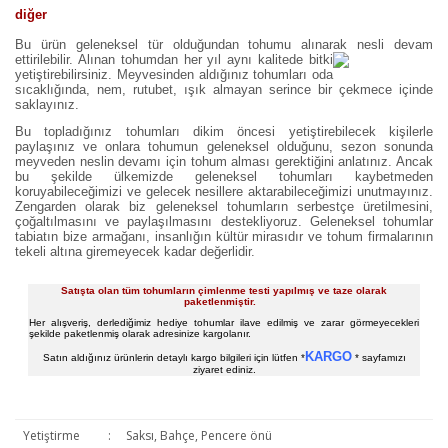
diğer
Bu ürün geleneksel tür olduğundan tohumu alınarak nesli devam
ettirilebilir. Alınan tohumdan her yıl aynı kalite
de bitki
yetiştirebilirsiniz. Meyvesinden aldığınız tohumları oda
sıcaklığında, nem, rutubet, ışık almayan serince bir çekmece içinde
saklayınız.
Bu topladığınız tohumları dikim öncesi yetiştirebilecek kişilerle
paylaşınız ve onlara tohumun geleneksel olduğunu, sezon sonunda
meyveden neslin devamı için tohum alması gerektiğini anlatınız. Ancak
bu şekilde ülkemizde geleneksel tohumları kaybetmeden
koruyabileceğimizi ve gelecek nesillere aktarabileceğimizi unutmayınız.
Zengarden olarak biz geleneksel tohumların serbestçe üretilmesini,
çoğaltılmasını ve paylaşılmasını destekliyoruz. Geleneksel tohumlar
tabiatın bize armağanı, insanlığın kültür mirasıdır ve tohum firmalarının
tekeli altına giremeyecek kadar değerlidir.
Satışta olan tüm tohumların çimlenme testi yapılmış ve taze olarak
paketlenmiştir.
Her alışveriş, derlediğimiz hediye tohumlar ilave edilmiş ve zarar görmeyecekleri
şekilde paketlenmiş olarak adresinize kargolanır.
KARGO
Satın aldığınız ürünlerin detaylı kargo bilgileri için lütfen *
* sayfamızı
ziyaret ediniz.
Yetiştirme
:
Saksı, Bahçe, Pencere önü