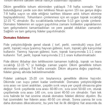
Tohum ekimini takiben tekrar hafifçe sulanması faydalıdır.
Dikim genellikle tohum ekiminden yaklaşık 7-8 hafta sonradır. Yani
bulunduğunuz yerde son don tehlikesi Nisan ayının 15'i ise geriye doğru
7-8 hafta sayın ve elde ettiğiniz tarihten itibaren artık tohum ekimine
başlayabilirsiniz. Tohumların çimlenmesi için en uygun toprak sıcaklığı
12-15 ºC olmalıdır. Bu sıcaklıklarda tohumlar 5-13 gün içinde çimlenir.
Domates fidelerinin en uygun şaşırtılma zamanı kotiledon yapraklarının
tam gelişmelerini tamamladıkları ve yere paralel oldukları zamandır.
Sağlıklı ve tam gelişmiş fideler şaşırtılmalıdır.
Domates fideleme
Fide yetiştiriciliğinde genel olarak ( torf, perlit, vermikulit) veya (torf,
perlit, toprak) veya (yanmış hayvan gübresi, kum, toprak) gibi karışımlar
kullanılır. Yanmış hayvan gübresi, kum, toprak karışımında 1:1:1 oranı
kullanılır. Torf, perlit, toprak karışımında 2:1:1 oranı kullanılmaktadır.
Fide dikimi ilkbahar don tehlikesinin tamamen kalktığı, toprak ve hava
sıcaklığı 12-15 ºC' yi bulduğu zaman yapılır. Dikim genellikle tohum
ekiminden yaklaşık 7-8 hafta sonradır. Dikim akşama doğru yapılmalı,
fideler güneş altında bekletilmemelidir.
Fideler yaklaşık 15-20 cm boylanınca genellikle dikime hazırdır.
Dikimde can suyu yeteri kadar verilmelidir. Domates yetiştiriciliğinde
sıra arası ve üzeri aralıkları, çeşidin sırık veya yer çeşidi olmasına göre
değişir. Sırık çeşitlerde sıra arası 60-80 cm, sıra üzeri 50-60 cm, oturak
çeşitlerinde sıra arası 140 cm, sıra üzeri 40-50 cm olmalıdır. Yani tek
sıra halinde bir hat üzerine oturak domates fideleri diktiniz diyelim. Bu
hat üzerindeki her fidenin arası 40-50 cm olmalı. Sonra yanına bir sıra
daha domates dikecekseniz, bu yeni hat ile ilk diktiğiniz hat arasında da