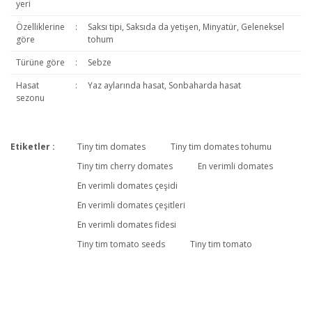
yeri
Özelliklerine
:
Saksı tipi, Saksıda da yetişen, Minyatür, Geleneksel
göre
tohum
Türüne göre
:
Sebze
Hasat
:
Yaz aylarında hasat, Sonbaharda hasat
sezonu
Etiketler :
Tiny tim domates
Tiny tim domates tohumu
Tiny tim cherry domates
En verimli domates
En verimli domates çeşidi
Tiny Tim
En verimli domates çeşitleri
Zengarden'dan tohumlarını alıp yetiştirdiğim tiny tim domatesleri
En verimli domates fidesi
herkese öneririm. Balkonumdaki küçük denebilecek saksılarda çok
iyi verim aldık. İrice bir saksıdaki tiny timin üstünde aynı anda kırk
Tiny tim tomato seeds
Tiny tim tomato
minik domatesimiz var. Teşekkkürler.
Elçin Tekin | 04/08/2013