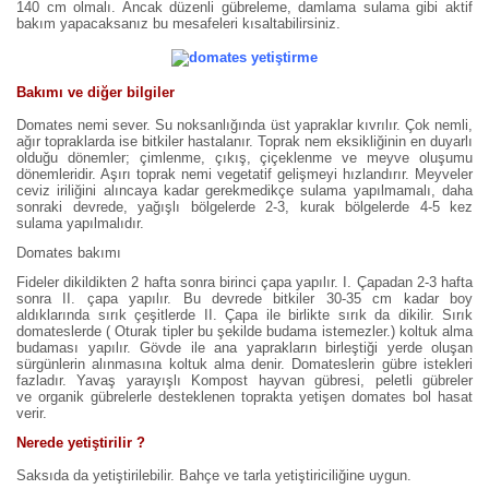
140 cm olmalı. Ancak düzenli gübreleme, damlama sulama gibi aktif
bakım yapacaksanız bu mesafeleri kısaltabilirsiniz.
Bakımı ve diğer bilgiler
Domates nemi sever. Su noksanlığında üst yapraklar kıvrılır. Çok nemli,
ağır topraklarda ise bitkiler hastalanır. Toprak nem eksikliğinin en duyarlı
olduğu dönemler; çimlenme, çıkış, çiçeklenme ve meyve oluşumu
dönemleridir. Aşırı toprak nemi vegetatif gelişmeyi hızlandırır. Meyveler
ceviz iriliğini alıncaya kadar gerekmedikçe sulama yapılmamalı, daha
sonraki devrede, yağışlı bölgelerde 2-3, kurak bölgelerde 4-5 kez
sulama yapılmalıdır.
Domates bakımı
Fideler dikildikten 2 hafta sonra birinci çapa yapılır. I. Çapadan 2-3 hafta
sonra II. çapa yapılır. Bu devrede bitkiler 30-35 cm kadar boy
aldıklarında sırık çeşitlerde II. Çapa ile birlikte sırık da dikilir. Sırık
domateslerde ( Oturak tipler bu şekilde budama istemezler.) koltuk alma
budaması yapılır. Gövde ile ana yaprakların birleştiği yerde oluşan
sürgünlerin alınmasına koltuk alma denir. Domateslerin gübre istekleri
fazladır. Yavaş yarayışlı Kompost hayvan gübresi, peletli gübreler
ve organik gübrelerle desteklenen toprakta yetişen domates bol hasat
verir.
Nerede yetiştirilir ?
Saksıda da yetiştirilebilir. Bahçe ve tarla yetiştiriciliğine uygun.