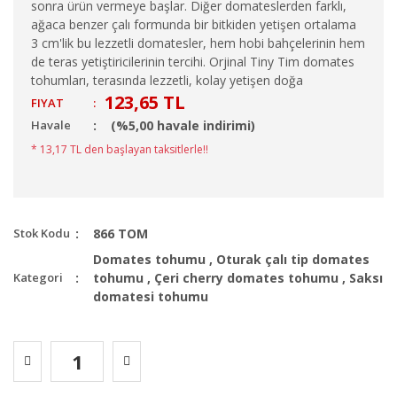
sonra ürün vermeye başlar. Diğer domateslerden farklı,
ağaca benzer çalı formunda bir bitkiden yetişen ortalama
3 cm'lik bu lezzetli domatesler, hem hobi bahçelerinin hem
de teras yetiştiricilerinin tercihi. Orjinal Tiny Tim domates
tohumları, terasında lezzetli, kolay yetişen doğa
123,65 TL
FIYAT
:
Havale
(%5,00 havale indirimi)
* 13,17 TL den başlayan taksitlerle!!
Stok Kodu
866 TOM
Domates tohumu
,
Oturak çalı tip domates
Kategori
tohumu
,
Çeri cherry domates tohumu
,
Saksı
domatesi tohumu