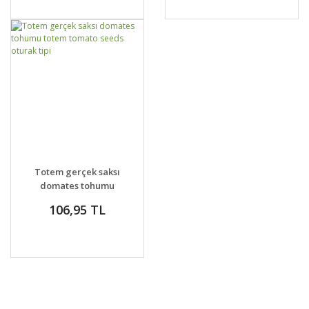
GELİNCE HABER
DETAYLAR
Totem gerçek saksı
VER
domates tohumu
totem tomato seeds
106,95 TL
oturak tipi