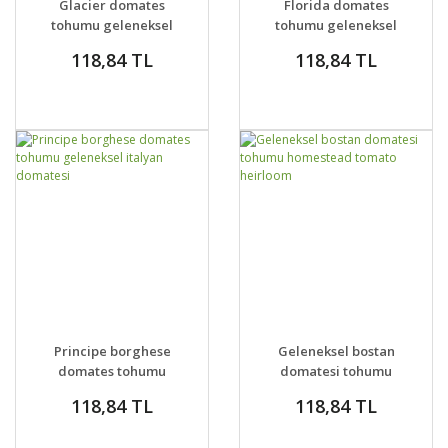
Glacier domates
Florida domates
tohumu geleneksel
tohumu geleneksel
tohum
floridade tomato
118,84 TL
118,84 TL
DETAYLAR
SEPETE EKLE
DETAYLAR
SEPETE EKLE
Principe borghese
Geleneksel bostan
domates tohumu
domatesi tohumu
geleneksel italyan
homestead tomato
118,84 TL
118,84 TL
domatesi
heirloom