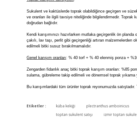
Sukulent ve kaktüslerde toprak olabildiğince geçirgen ve süze
ve oranları ile ilgili tavsiye niteliğinde bilgilendirmedir. Toprak
doğrudan bağlıdır.
Kendi karışımınızı hazırlarken mutlaka geçirgenlik ön planda 
çakılı, lav taşı, perlit gibi geçirgenliği artıran malzemelerde
edilmeli bitki susuz bırakılmamalıdır.
Genel karışım oranları
: % 40 torf + % 40 elenmiş ponza + %10 
Zengarden fidanlık anaç bitki toprak karışım oranları: %85 ponz
sulama, gübreleme takip edilmeli ve dönemsel toprak yıkama y
Bu karışımlardaki tüm ürünler toprak reyonumuzda satıştadır. 
Etiketler :
küba kekiği
plectranthus amboinicus
toptan sukulent satışı
izmir toptan sukule
hoş kokuyor