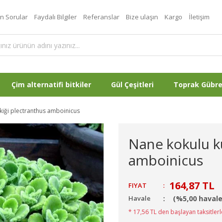
an Sorular
Faydalı Bilgiler
Referanslar
Bize ulaşın
Kargo
İletişim
Çim alternatifi bitkiler
Gül Çeşitleri
Toprak Gübr
kiği plectranthus amboinicus
Nane kokulu k
amboinicus
164,87 TL
FIYAT
:
Havale
(%5,00 havale
* 17,56 TL den başlayan taksitlerl