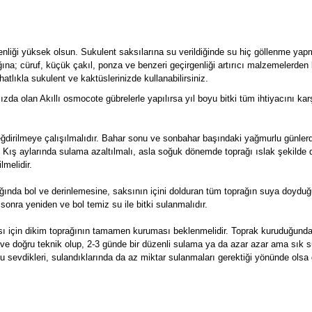
enliği yüksek olsun. Sukulent saksılarına su verildiğinde su hiç göllenme yap
ğına; cüruf, küçük çakıl, ponza ve benzeri geçirgenliği artırıcı malzemelerden 
atlıkla sukulent ve kaktüslerinizde kullanabilirsiniz.
mızda olan Akıllı osmocote gübrelerle yapılırsa yıl boyu bitki tüm ihtiyacını kar
değdirilmeye çalışılmalıdır. Bahar sonu ve sonbahar başındaki yağmurlu günle
. Kış aylarında sulama azaltılmalı, asla soğuk dönemde toprağı ıslak şekilde
lmelidir.
ğında bol ve derinlemesine, saksının içini dolduran tüm toprağın suya doyduğ
sonra yeniden ve bol temiz su ile bitki sulanmalıdır.
ası için dikim toprağının tamamen kuruması beklenmelidir. Toprak kuruduğun
eal ve doğru teknik olup, 2-3 günde bir düzenli sulama ya da azar azar ama sık 
u sevdikleri, sulandıklarında da az miktar sulanmaları gerektiği yönünde olsa