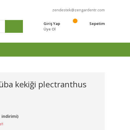
zendestek@zengardentr.com
Giriş Yap
Sepetim
Üye Ol
e
üba kekiği plectranthus
 indirimi)
e!!