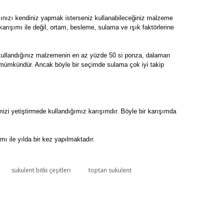
mınızı kendiniz yapmak isterseniz kullanabileceğiniz malzeme
ak karışımı ile değil, ortam, besleme, sulama ve ışık faktörlerine
in kullandığınız malzemenin en az yüzde 50 si ponza, dalaman
niz mümkündür. Ancak böyle bir seçimde sulama çok iyi takip
mizi yetiştirmede kullandığımız karışımdır. Böyle bir karışımda
 ile yılda bir kez yapılmaktadır.
sukulent bitki çeşitleri
toptan sukulent