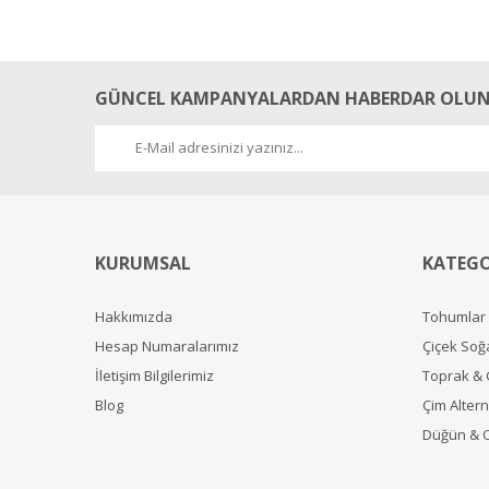
nane değil ama hoş bir kokusu var beğendim
Ece Girit | 14/08/2018
GÜNCEL KAMPANYALARDAN HABERDAR OLUN
Yorum Yaz
KURUMSAL
KATEGO
Hakkımızda
Tohumlar
Hesap Numaralarımız
Çiçek Soğ
İletişim Bilgilerimiz
Toprak &
Blog
Çim Alterna
Düğün & 