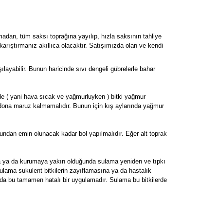
madan, tüm saksı toprağına yayılıp, hızla saksının tahliye
karıştırmanız akıllıca olacaktır. Satışımızda olan ve kendi
şılayabilir. Bunun haricinde sıvı dengeli gübrelerle bahar
rde ( yani hava sıcak ve yağmurluyken ) bitki yağmur
 dona maruz kalmamalıdır. Bunun için kış aylarında yağmur
undan emin olunacak kadar bol yapılmalıdır. Eğer alt toprak
da ya da kurumaya yakın olduğunda sulama yeniden ve tıpkı
sulama sukulent bitkilerin zayıflamasına ya da hastalık
 da bu tamamen hatalı bir uygulamadır. Sulama bu bitkilerde