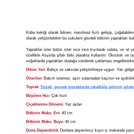
Küba kekiği olarak bilinen, inanılmaz hızlı gelişip, çoğalabil
olarak yetiştirilebilen bu sukulent gövdeli bitkinin yaprakları 
Yapraklar ister bütün ister ince ince kıyılarak salata, ve et 
özellikle Asya'da şifalı bitki olarakta kullanılır. Öksürük ve ü
soğuklarda yaprakları dudağa sürülerek çatlaması engellenirken, y
:
Dikim Yeri
Bahçe ve saksıda yetiştirilmeye uygun. Yarı gölge
:
Önerilen
Bakım istemez, aşırı sulamadan kaçının ve aydınlık 
:
Toprak
Süzek, gevşek topraklarda rahatlıkla gelişim göster
:
Büyüme Hızı
Çok hızlı
:
Çiçeklenme Dönemi
Yaz ayları
:
Bitkinin Maks. Eni
40 cm
:
Bitkinin Maks. Boyu
40 cm
:
Dona Dayanıklılık
Donlara dayanıksız kışın iç mekanda yazı