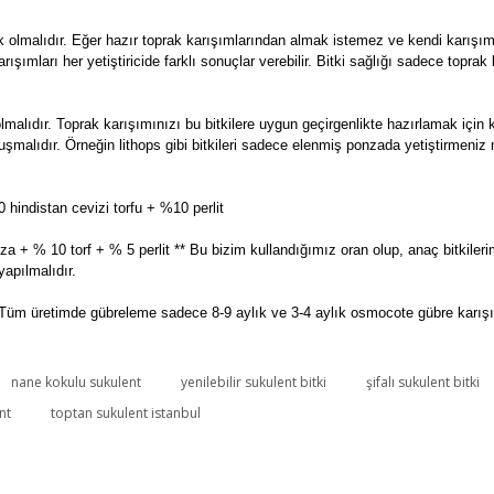
k olmalıdır. Eğer hazır toprak karışımlarından almak istemez ve kendi karışı
 karışımları her yetiştiricide farklı sonuçlar verebilir. Bitki sağlığı sadece topr
olmalıdır. Toprak karışımınızı bu bitkilere uygun geçirgenlikte hazırlamak iç
n oluşmalıdır. Örneğin lithops gibi bitkileri sadece elenmiş ponzada yetiştirme
hindistan cevizi torfu + %10 perlit
a + % 10 torf + % 5 perlit ** Bu bizim kullandığımız oran olup, anaç bitkileri
apılmalıdır.
Tüm üretimde gübreleme sadece 8-9 aylık ve 3-4 aylık osmocote gübre karışımı
nane kokulu sukulent
yenilebilir sukulent bitki
şifalı sukulent bitki
nt
toptan sukulent istanbul