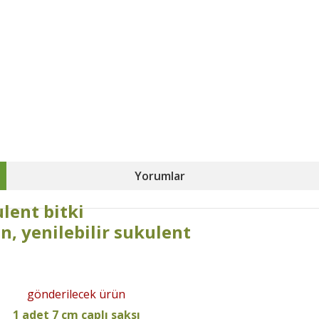
Yorumlar
lent bitki
n, yenilebilir sukulent
gönderilecek ürün
1 adet 7 cm çaplı saksı