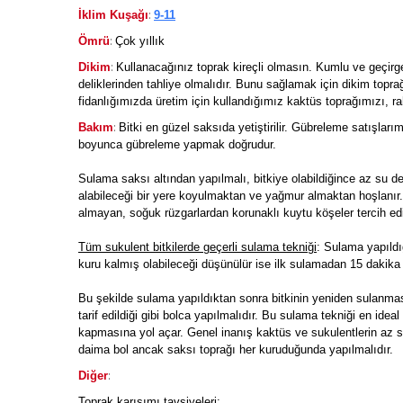
:
İklim Kuşağı
9-11
:
Ömrü
Çok yıllık
:
Dikim
Kullanacağınız toprak kireçli olmasın. Kumlu ve geçirg
deliklerinden tahliye olmalıdır. Bunu sağlamak için dikim topra
fidanlığımızda üretim için kullandığımız kaktüs toprağımızı, rah
:
Bakım
Bitki en güzel saksıda yetiştirilir. Gübreleme satışları
boyunca gübreleme yapmak doğrudur.
Sulama saksı altından yapılmalı, bitkiye olabildiğince az su 
alabileceği bir yere koyulmaktan ve yağmur almaktan hoşlanır
almayan, soğuk rüzgarlardan korunaklı kuytu köşeler tercih edi
Tüm sukulent bitkilerde geçerli sulama tekniği
: Sulama yapıldı
kuru kalmış olabileceği düşünülür ise ilk sulamadan 15 dakika 
Bu şekilde sulama yapıldıktan sonra bitkinin yeniden sulanm
tarif edildiği gibi bolca yapılmalıdır. Bu sulama tekniği en id
kapmasına yol açar. Genel inanış kaktüs ve sukulentlerin az s
daima bol ancak saksı toprağı her kuruduğunda yapılmalıdır.
:
Diğer
Toprak karışımı tavsiyeleri
: