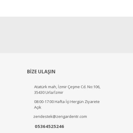
BİZE ULAŞIN
Atatürk mah, İzmir Çeşme Cd. No:106,
35430 Urla/İzmir
08:00-17:00 Hafta İçi Hergün Ziyarete
Açık
zendestek@zengardentr.com
05364525246