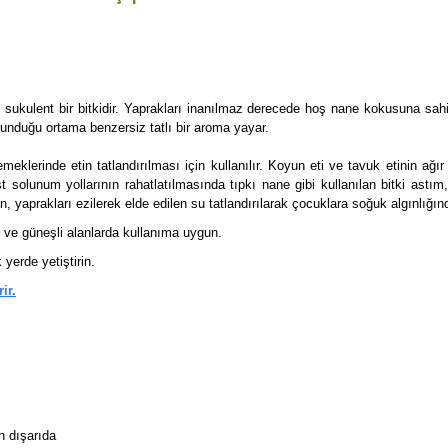
en sukulent bir bitkidir. Yaprakları inanılmaz derecede hoş nane kokusuna sahip
bulunduğu ortama benzersiz tatlı bir aroma yayar.
yemeklerinde etin tatlandırılması için kullanılır. Koyun eti ve tavuk etinin
st solunum yollarının rahatlatılmasında tıpkı nane gibi kullanılan bitki astım, 
aprakları ezilerek elde edilen su tatlandırılarak çocuklara soğuk algınlığında ra
 ve güneşli alanlarda kullanıma uygun.
yerde yetiştirin.
ir.
n dışarıda