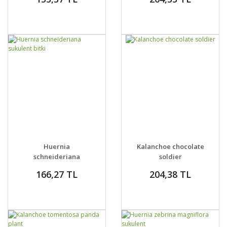
GELİNCE HABER
GELİNCE HABER
DETAYLAR
DETAYLAR
Huernia
Kalanchoe chocolate
VER
VER
schneideriana
soldier
sukulent bitki
166,27 TL
204,38 TL