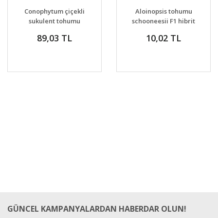
DETAYLAR
DETAYLAR
Conophytum çiçekli
Aloinopsis tohumu
VER
VER
sukulent tohumu
schooneesii F1 hibrit
karışımı
89,03 TL
10,02 TL
GÜNCEL KAMPANYALARDAN HABERDAR OLUN!