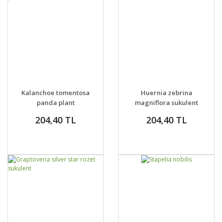
GELİNCE HABER
GELİNCE HABER
DETAYLAR
DETAYLAR
Kalanchoe tomentosa
Huernia zebrina
VER
VER
panda plant
magniflora sukulent
204,40 TL
204,40 TL