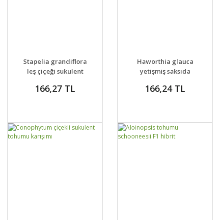
GELİNCE HABER
GELİNCE HABER
DETAYLAR
DETAYLAR
Stapelia grandiflora
Haworthia glauca
VER
VER
leş çiçeği sukulent
yetişmiş saksıda
166,27 TL
166,24 TL
GELİNCE HABER
GELİNCE HABER