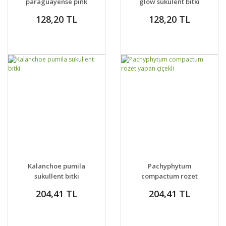
paraguayense pink
glow sukulent bitki
128,20 TL
128,20 TL
GELİNCE HABER
GELİNCE HABER
DETAYLAR
DETAYLAR
Kalanchoe pumila
Pachyphytum
VER
VER
sukullent bitki
compactum rozet
yapan çiçekli
204,41 TL
204,41 TL