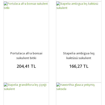
GELİNCE HABER
GELİNCE HABER
DETAYLAR
DETAYLAR
Portulaca afra bonsai
Stapelia ambigua leş
VER
VER
sukulent bitki
kaktüsü sukulent
204,41 TL
166,27 TL