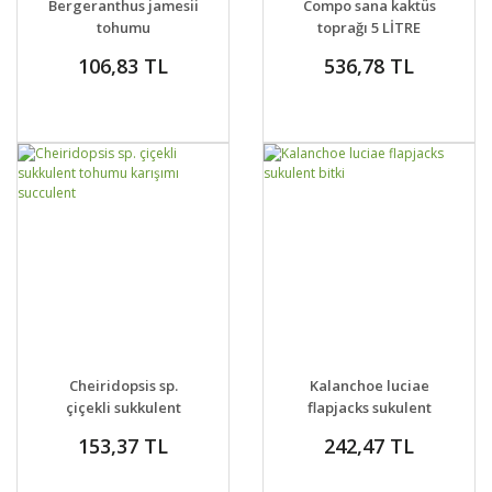
Bergeranthus jamesii
Compo sana kaktüs
tohumu
toprağı 5 LİTRE
106,83 TL
536,78 TL
GELİNCE HABER
DETAYLAR
SEPETE EKLE
DETAYLAR
Cheiridopsis sp.
Kalanchoe luciae
VER
çiçekli sukkulent
flapjacks sukulent
tohumu karışımı
bitki
153,37 TL
242,47 TL
succulent