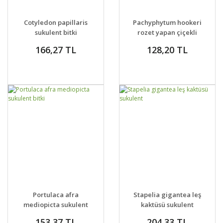
GELİNCE HABER
GELİNCE HABER
DETAYLAR
DETAYLAR
Cotyledon papillaris
Pachyphytum hookeri
VER
VER
sukulent bitki
rozet yapan çiçekli
sukulent
166,27 TL
128,20 TL
GELİNCE HABER
GELİNCE HABER
DETAYLAR
DETAYLAR
Portulaca afra
Stapelia gigantea leş
VER
VER
mediopicta sukulent
kaktüsü sukulent
bitki
153,37 TL
204,33 TL