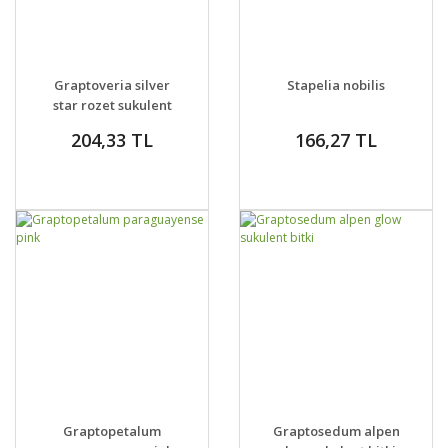
GELİNCE HABER
GELİNCE HABER
DETAYLAR
DETAYLAR
Graptoveria silver
Stapelia nobilis
VER
VER
star rozet sukulent
204,33 TL
166,27 TL
GELİNCE HABER
GELİNCE HABER
DETAYLAR
DETAYLAR
Graptopetalum
Graptosedum alpen
VER
VER