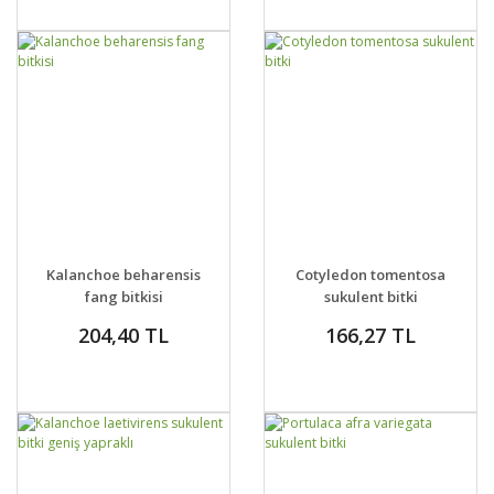
GELİNCE HABER
GELİNCE HABER
DETAYLAR
DETAYLAR
Kalanchoe beharensis
Cotyledon tomentosa
VER
VER
fang bitkisi
sukulent bitki
204,40 TL
166,27 TL