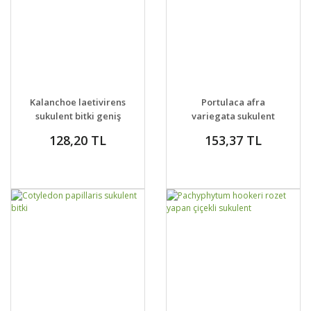
GELİNCE HABER
GELİNCE HABER
DETAYLAR
DETAYLAR
Kalanchoe laetivirens
Portulaca afra
VER
VER
sukulent bitki geniş
variegata sukulent
yapraklı
bitki
128,20 TL
153,37 TL