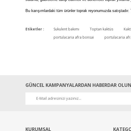
Bu karışımlardaki tüm ürünler toprak reyonumuzda satıştadır. 
Etiketler :
Sukulent bakımı
Toptan kaktüs
Kakt
portulacaria afra bonsai
portulacaria afr
GÜNCEL KAMPANYALARDAN HABERDAR OLUN
KURUMSAL
KATEGO