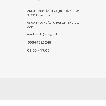
Atatürk mah, İzmir Çeşme Cd. No:106,
35430 Urla/İzmir
08:00-17:00 Hafta İçi Hergün Ziyarete
Açık
zendestek@zengardentr.com
05364525246
08:00 - 17:00