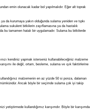
undan emin olunacak kadar bol yapılmalıdır. Eğer alt toprak
da ya da kurumaya yakın olduğunda sulama yeniden ve tıpkı
sulama sukulent bitkilerin zayıflamasına ya da hastalık
 da bu tamamen hatalı bir uygulamadır. Sulama bu bitkilerde
mınızı kendiniz yapmak isterseniz kullanabileceğiniz malzeme
ak karışımı ile değil, ortam, besleme, sulama ve ışık faktörlerine
in kullandığınız malzemenin en az yüzde 50 si ponza, dalaman
niz mümkündür. Ancak böyle bir seçimde sulama çok iyi takip
mizi yetiştirmede kullandığımız karışımdır. Böyle bir karışımda