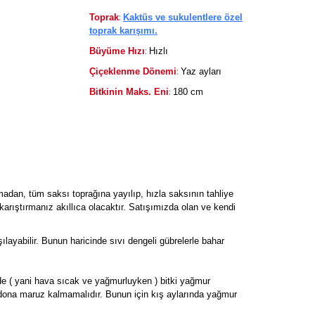
:
Toprak
Kaktüs ve sukulentlere özel
toprak karışımı.
:
Büyüme Hızı
Hızlı
:
Çiçeklenme Dönemi
Yaz ayları
:
Bitkinin Maks. Eni
180 cm
madan, tüm saksı toprağına yayılıp, hızla saksının tahliye
karıştırmanız akıllıca olacaktır. Satışımızda olan ve kendi
şılayabilir. Bunun haricinde sıvı dengeli gübrelerle bahar
rde ( yani hava sıcak ve yağmurluyken ) bitki yağmur
 dona maruz kalmamalıdır. Bunun için kış aylarında yağmur