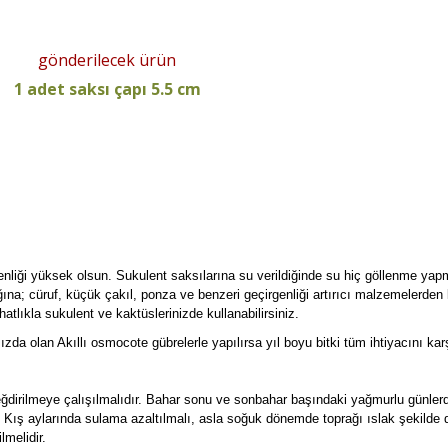
gönderilecek ürün
1 adet saksı çapı 5.5 cm
enliği yüksek olsun. Sukulent saksılarına su verildiğinde su hiç göllenme yap
ğına; cüruf, küçük çakıl, ponza ve benzeri geçirgenliği artırıcı malzemelerden 
atlıkla sukulent ve kaktüslerinizde kullanabilirsiniz.
mızda olan Akıllı osmocote gübrelerle yapılırsa yıl boyu bitki tüm ihtiyacını kar
değdirilmeye çalışılmalıdır. Bahar sonu ve sonbahar başındaki yağmurlu günle
. Kış aylarında sulama azaltılmalı, asla soğuk dönemde toprağı ıslak şekilde
lmelidir.