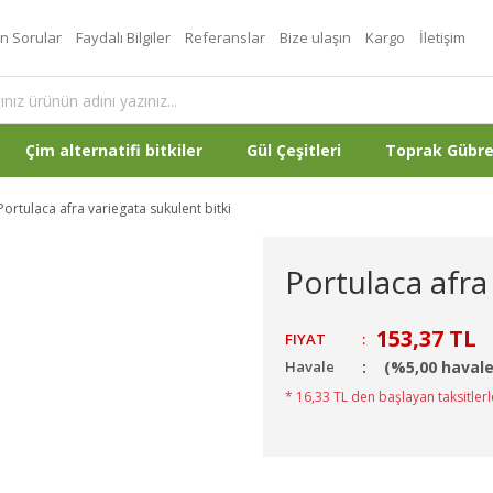
an Sorular
Faydalı Bilgiler
Referanslar
Bize ulaşın
Kargo
İletişim
Çim alternatifi bitkiler
Gül Çeşitleri
Toprak Gübr
Portulaca afra variegata sukulent bitki
Portulaca afra
153,37 TL
FIYAT
:
Havale
(%5,00 havale
* 16,33 TL den başlayan taksitlerl