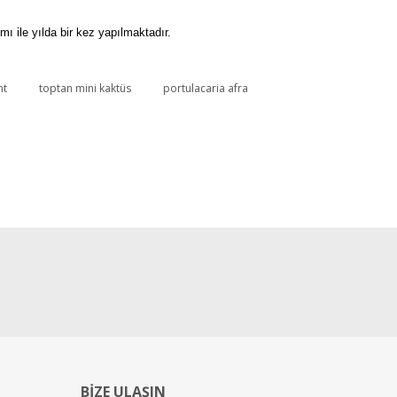
 ile yılda bir kez yapılmaktadır.
nt
toptan mini kaktüs
portulacaria afra
BİZE ULAŞIN