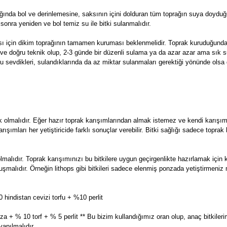
ğında bol ve derinlemesine, saksının içini dolduran tüm toprağın suya doyduğ
sonra yeniden ve bol temiz su ile bitki sulanmalıdır.
ası için dikim toprağının tamamen kuruması beklenmelidir. Toprak kuruduğun
eal ve doğru teknik olup, 2-3 günde bir düzenli sulama ya da azar azar ama sık 
u sevdikleri, sulandıklarında da az miktar sulanmaları gerektiği yönünde olsa
k olmalıdır. Eğer hazır toprak karışımlarından almak istemez ve kendi karışı
 karışımları her yetiştiricide farklı sonuçlar verebilir. Bitki sağlığı sadece topr
olmalıdır. Toprak karışımınızı bu bitkilere uygun geçirgenlikte hazırlamak iç
n oluşmalıdır. Örneğin lithops gibi bitkileri sadece elenmiş ponzada yetiştirme
hindistan cevizi torfu + %10 perlit
a + % 10 torf + % 5 perlit ** Bu bizim kullandığımız oran olup, anaç bitkileri
apılmalıdır.