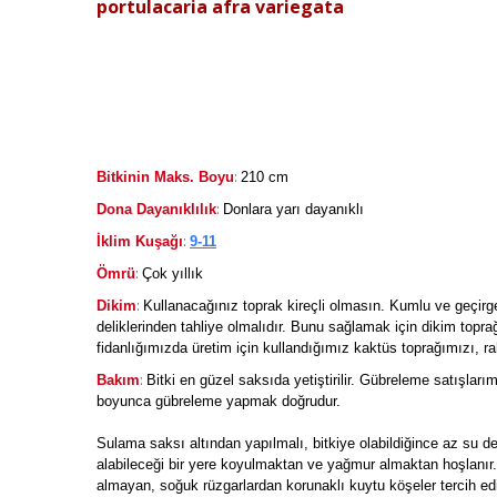
portulacaria afra variegata
:
Bitkinin Maks. Boyu
210 cm
:
Dona Dayanıklılık
Donlara yarı dayanıklı
:
İklim Kuşağı
9-11
:
Ömrü
Çok yıllık
:
Dikim
Kullanacağınız toprak kireçli olmasın. Kumlu ve geçirg
deliklerinden tahliye olmalıdır. Bunu sağlamak için dikim topra
fidanlığımızda üretim için kullandığımız kaktüs toprağımızı, rah
:
Bakım
Bitki en güzel saksıda yetiştirilir. Gübreleme satışları
boyunca gübreleme yapmak doğrudur.
Sulama saksı altından yapılmalı, bitkiye olabildiğince az su 
alabileceği bir yere koyulmaktan ve yağmur almaktan hoşlanır
almayan, soğuk rüzgarlardan korunaklı kuytu köşeler tercih edi