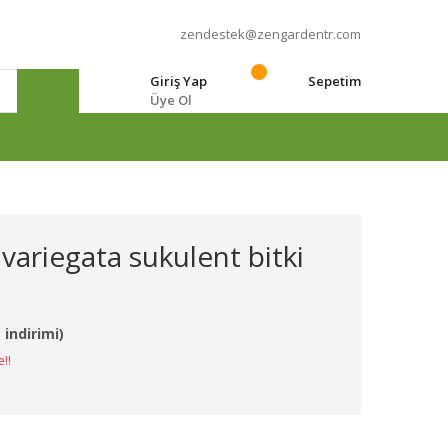
zendestek@zengardentr.com
Giriş Yap
Sepetim
Üye Ol
e
 variegata sukulent bitki
 indirimi)
e!!