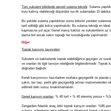
Tüm sukulent bitkilerde geçerli sulama tekniği
: Sulama yapıldı
kuru kalmış olabileceği düşünülür ise ilk sulamadan 15 dakika 
Bu şekilde sulama yapıldıktan sonra bitkinin yeniden sulanm
tarif edildiği gibi bolca yapılmalıdır. Bu sulama tekniği en id
kapmasına yol açar. Genel inanış kaktüs ve sukulentlerin az s
daima bol ancak saksı toprağı her kuruduğunda yapılmalıdır.
:
Diğer
Toprak karışımı tavsiyeleri
:
Sukulent ve kaktüslerde toprak olabildiğince geçirgen ve süze
ve oranları ile ilgili tavsiye niteliğinde bilgilendirmedir. Toprak
doğrudan bağlıdır.
Kendi karışımınızı hazırlarken mutlaka geçirgenlik ön planda 
çakılı, lav taşı, perlit gibi geçirgenliği artıran malzemelerde
edilmeli bitki susuz bırakılmamalıdır.
Genel karışım oranları
: % 40 torf + % 40 elenmiş ponza + %10 
Zengarden fidanlık anaç bitki toprak karışım oranları: %85 ponz
sulama, gübreleme takip edilmeli ve dönemsel toprak yıkama y