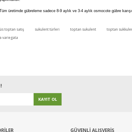
Tüm üretimde gübreleme sadece 8-9 aylık ve 3-4 aylık osmocote gübre karışımı
üs toptan satış
sukulent türleri
toptan sukulent
toptan sukkule
Bu ürüne ilk yorumu siz yapın!
a variegata
Yorum Yaz
!
KAYIT OL
RİLER
GÜVENLİ ALIŞVERİŞ