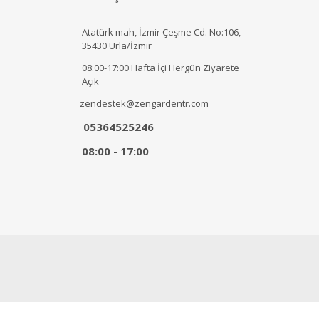
Atatürk mah, İzmir Çeşme Cd. No:106,
35430 Urla/İzmir
08:00-17:00 Hafta İçi Hergün Ziyarete
Açık
zendestek@zengardentr.com
05364525246
08:00 - 17:00