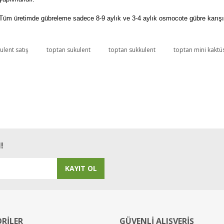
Tüm üretimde gübreleme sadece 8-9 aylık ve 3-4 aylık osmocote gübre karışımı
ulent satış
toptan sukulent
toptan sukkulent
toptan mini kaktü
Bu ürüne ilk yorumu siz yapın!
Yorum Yaz
!
KAYIT OL
RİLER
GÜVENLİ ALIŞVERİŞ