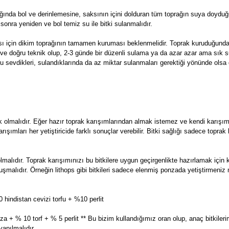
ğında bol ve derinlemesine, saksının içini dolduran tüm toprağın suya doyduğ
sonra yeniden ve bol temiz su ile bitki sulanmalıdır.
ası için dikim toprağının tamamen kuruması beklenmelidir. Toprak kuruduğun
eal ve doğru teknik olup, 2-3 günde bir düzenli sulama ya da azar azar ama sık 
u sevdikleri, sulandıklarında da az miktar sulanmaları gerektiği yönünde olsa
k olmalıdır. Eğer hazır toprak karışımlarından almak istemez ve kendi karışı
 karışımları her yetiştiricide farklı sonuçlar verebilir. Bitki sağlığı sadece topr
olmalıdır. Toprak karışımınızı bu bitkilere uygun geçirgenlikte hazırlamak iç
n oluşmalıdır. Örneğin lithops gibi bitkileri sadece elenmiş ponzada yetiştirme
hindistan cevizi torfu + %10 perlit
a + % 10 torf + % 5 perlit ** Bu bizim kullandığımız oran olup, anaç bitkileri
apılmalıdır.