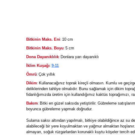
:
Bitkinin Maks. Eni
10 cm
:
Bitkinin Maks. Boyu
5 cm
:
Dona Dayanıklılık
Donlara yarı dayanıklı
:
İklim Kuşağı
9-11
:
Ömrü
Çok yıllık
:
Dikim
Kullanacağınız toprak kireçli olmasın. Kumlu ve geçirg
deliklerinden tahliye olmalıdır. Bunu sağlamak için dikim topra
fidanlığımızda üretim için kullandığımız kaktüs toprağımızı, rah
:
Bakım
Bitki en güzel saksıda yetiştirilir. Gübreleme satışları
boyunca gübreleme yapmak doğrudur.
Sulama saksı altından yapılmalı, bitkiye olabildiğince az su 
alabileceği bir yere koyulmaktan ve yağmur almaktan hoşlanır
almayan, soğuk rüzgarlardan korunaklı kuytu köşeler tercih edi