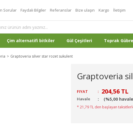
an Sorular
Faydalı Bilgiler
Referanslar
Bize ulaşın
Kargo
İletişim
Çim alternatifi bitkiler
Gül Çeşitleri
Toprak Gübr
ria
Graptoveria silver star rozet sukulent
Graptoveria si
204,56 TL
FIYAT
:
Havale
(%5,00 havale
* 21,79 TL den başlayan taksitlerl