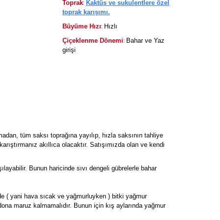
:
Toprak
Kaktüs ve sukulentlere özel
toprak karışımı.
:
Büyüme Hızı
Hızlı
:
Çiçeklenme Dönemi
Bahar ve Yaz
girişi
madan, tüm saksı toprağına yayılıp, hızla saksının tahliye
karıştırmanız akıllıca olacaktır. Satışımızda olan ve kendi
şılayabilir. Bunun haricinde sıvı dengeli gübrelerle bahar
rde ( yani hava sıcak ve yağmurluyken ) bitki yağmur
 dona maruz kalmamalıdır. Bunun için kış aylarında yağmur