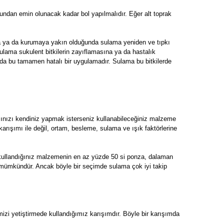
undan emin olunacak kadar bol yapılmalıdır. Eğer alt toprak
da ya da kurumaya yakın olduğunda sulama yeniden ve tıpkı
sulama sukulent bitkilerin zayıflamasına ya da hastalık
 da bu tamamen hatalı bir uygulamadır. Sulama bu bitkilerde
mınızı kendiniz yapmak isterseniz kullanabileceğiniz malzeme
ak karışımı ile değil, ortam, besleme, sulama ve ışık faktörlerine
in kullandığınız malzemenin en az yüzde 50 si ponza, dalaman
niz mümkündür. Ancak böyle bir seçimde sulama çok iyi takip
mizi yetiştirmede kullandığımız karışımdır. Böyle bir karışımda