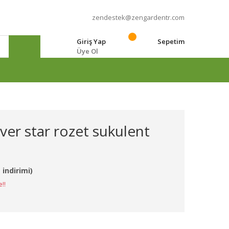
zendestek@zengardentr.com
Giriş Yap
Sepetim
Üye Ol
e
lver star rozet sukulent
 indirimi)
e!!