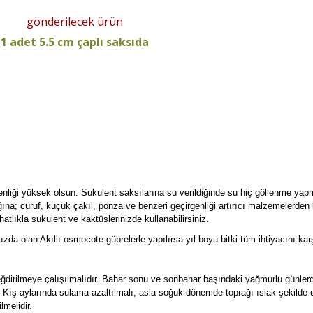
gönderilecek ürün
1 adet 5.5 cm çaplı saksıda
enliği yüksek olsun. Sukulent saksılarına su verildiğinde su hiç göllenme yap
ğına; cüruf, küçük çakıl, ponza ve benzeri geçirgenliği artırıcı malzemelerden 
atlıkla sukulent ve kaktüslerinizde kullanabilirsiniz.
mızda olan Akıllı osmocote gübrelerle yapılırsa yıl boyu bitki tüm ihtiyacını kar
değdirilmeye çalışılmalıdır. Bahar sonu ve sonbahar başındaki yağmurlu günle
. Kış aylarında sulama azaltılmalı, asla soğuk dönemde toprağı ıslak şekilde
lmelidir.