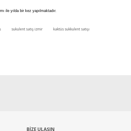
 ile yılda bir kez yapılmaktadır.
s
sukulent satış izmir
kaktüs sukkulent satışı
BİZE ULAŞIN