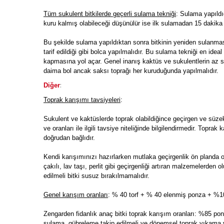
Tüm sukulent bitkilerde geçerli sulama tekniği
: Sulama yapıldı
kuru kalmış olabileceği düşünülür ise ilk sulamadan 15 dakika 
Bu şekilde sulama yapıldıktan sonra bitkinin yeniden sulanm
tarif edildiği gibi bolca yapılmalıdır. Bu sulama tekniği en id
kapmasına yol açar. Genel inanış kaktüs ve sukulentlerin az s
daima bol ancak saksı toprağı her kuruduğunda yapılmalıdır.
:
Diğer
Toprak karışımı tavsiyeleri
:
Sukulent ve kaktüslerde toprak olabildiğince geçirgen ve süze
ve oranları ile ilgili tavsiye niteliğinde bilgilendirmedir. Toprak
doğrudan bağlıdır.
Kendi karışımınızı hazırlarken mutlaka geçirgenlik ön planda 
çakılı, lav taşı, perlit gibi geçirgenliği artıran malzemelerde
edilmeli bitki susuz bırakılmamalıdır.
Genel karışım oranları
: % 40 torf + % 40 elenmiş ponza + %10 
Zengarden fidanlık anaç bitki toprak karışım oranları: %85 ponz
sulama, gübreleme takip edilmeli ve dönemsel toprak yıkama y