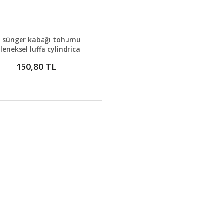
AYLAR
SEPETE EKLE
f sünger kabağı tohumu
leneksel luffa cylindrica
150,80 TL