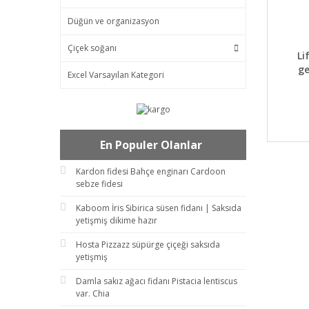
Düğün ve organizasyon
Çiçek soğanı
DET
Li
ge
Excel Varsayılan Kategori
En Populer Olanlar
Kardon fidesi Bahçe enginarı Cardoon
sebze fidesi
Kaboom İris Sibirica süsen fidanı | Saksıda
yetişmiş dikime hazır
Hosta Pizzazz süpürge çiçeği saksıda
yetişmiş
Damla sakız ağacı fidanı Pistacia lentiscus
var. Chia