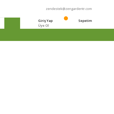
zendestek@zengardentr.com
Giriş Yap
Sepetim
Üye Ol
e