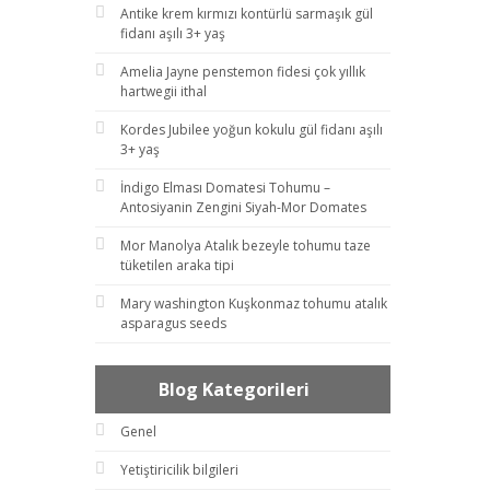
Antike krem kırmızı kontürlü sarmaşık gül
fidanı aşılı 3+ yaş
Amelia Jayne penstemon fidesi çok yıllık
hartwegii ithal
Kordes Jubilee yoğun kokulu gül fidanı aşılı
3+ yaş
İndigo Elması Domatesi Tohumu –
Antosiyanin Zengini Siyah-Mor Domates
Mor Manolya Atalık bezeyle tohumu taze
tüketilen araka tipi
Mary washington Kuşkonmaz tohumu atalık
asparagus seeds
Blog Kategorileri
Genel
Yetiştiricilik bilgileri