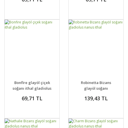
GELİNCE HABER
GELİNCE HABER
DETAYLAR
DETAYLAR
Bonfire glayöl çiçek
Robinetta Bizans
VER
VER
soğanı ithal gladiolus
glayöl soğanı
gladiolus nanus ithal
69,71 TL
139,43 TL