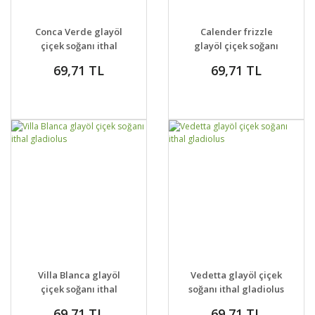
GELİNCE HABER
GELİNCE HABER
DETAYLAR
DETAYLAR
Conca Verde glayöl
Calender frizzle
VER
VER
çiçek soğanı ithal
glayöl çiçek soğanı
ithal
69,71 TL
69,71 TL
GELİNCE HABER
GELİNCE HABER
DETAYLAR
DETAYLAR
Villa Blanca glayöl
Vedetta glayöl çiçek
VER
VER
çiçek soğanı ithal
soğanı ithal gladiolus
gladiolus
69,71 TL
69,71 TL