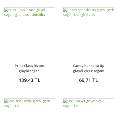
GELİNCE HABER
GELİNCE HABER
DETAYLAR
DETAYLAR
Prins Claus Bizans
Candy bar saksı tip
VER
VER
glayöl soğanı
glayöl çiçek soğanı
gladiolus nanus ithal
ithal gladiolus
139,43 TL
69,71 TL