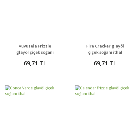
GELİNCE HABER
GELİNCE HABER
DETAYLAR
DETAYLAR
Vuvuzela Frizzle
Fire Cracker glayöl
VER
VER
glayöl çiçek soğanı
çiçek soğanı ithal
ithal
69,71 TL
69,71 TL