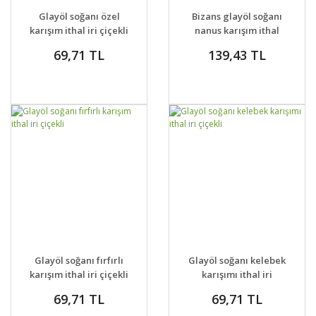
DETAYLAR
DETAYLAR
Glayöl soğanı özel
Bizans glayöl soğanı
VER
VER
karışım ithal iri çiçekli
nanus karışım ithal
kalıcı tür
69,71 TL
139,43 TL
GELİNCE HABER
GELİNCE HABER
DETAYLAR
DETAYLAR
Glayöl soğanı fırfırlı
Glayöl soğanı kelebek
VER
VER
karışım ithal iri çiçekli
karışımı ithal iri
çiçekli
69,71 TL
69,71 TL