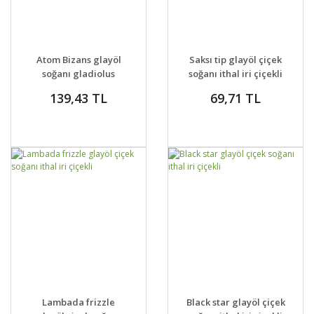
GELİNCE HABER
GELİNCE HABER
DETAYLAR
DETAYLAR
Atom Bizans glayöl
Saksı tip glayöl çiçek
VER
VER
soğanı gladiolus
soğanı ithal iri çiçekli
nanus ithal
139,43 TL
69,71 TL
GELİNCE HABER
GELİNCE HABER
DETAYLAR
DETAYLAR
Lambada frizzle
Black star glayöl çiçek
VER
VER