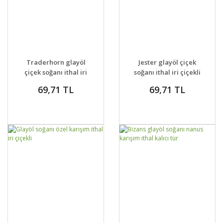
GELİNCE HABER
GELİNCE HABER
DETAYLAR
DETAYLAR
Traderhorn glayöl
Jester glayöl çiçek
VER
VER
çiçek soğanı ithal iri
soğanı ithal iri çiçekli
çiçekli
69,71 TL
69,71 TL
GELİNCE HABER
GELİNCE HABER