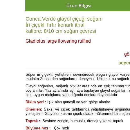
Ürün Bilgisi
Conca Verde glayöl çiçeği soğanı
İri çiçekli fırfır kenarlı ithal
kalibre: 8/10 cm soğan çevresi
Gladiolus large flowering ruffled
gö
seçen
Süper iri çiçekli, yetiştireni sevindirecek elegan glayör var
mutlaka Zengarden soğanlarını deneyiniz. Ülkemiz bu soğanlı bit
Glayöl soğanları, soğanlı bitkiler arasında en çok tanınan tür
boylanırlar. Yaz aylarında açmaya başlayan glayöl soğanları, 
bitki uygun malçlama yapıldığında donlara dayanıklıdır.
Dikim yeri :
Işık alan güneşli ve yarı gölge alanlar
Önerilen:
Saksı ve çiçek tarhlarında yetiştirilmeye uygundur. 
yerleştirilir. Glayöller kesme çiçek olarak mükemmel bir seçe
Toprak :
Besince zengin, humuslu, drenajı yüksek toprak
Büyüme hızı :
Çok hızlı