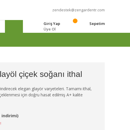
zendestek@zengardentr.com
Giriş Yap
Sepetim
Üye Ol
e
ayöl çiçek soğanı ithal
sevindirecek elegan glayör varyeteleri. Tamamı ithal,
içeklenmesi için doğru hasat edilmiş A+ kalite
 indirimi)
!