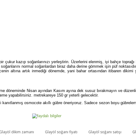
ir çukur kazıp soğanlarınızı yerleştirin. Üzerlerini elenmiş, iyi bahçe toprağı
n soğanlarını normal soğanlardan biraz daha derine gömmek işin püf noktasıdır.
enin altına artık inmediği dönemde, yani bahar ortasından itibaren dikimi ya
elişme döneminde Nisan ayından Kasım ayına dek susuz bırakmayın ve düzenli
me yapabilirsiniz. metrekareye 150 gr yeterli gelecektir.
si kanıtlanmış osmocote akıllı gübre öneriyoruz. Sadece sezon boyu gübreleme 
Glayöl dikim zamanı
Glayöl soğanı fiyatı
Glayöl soğanı satışı
G