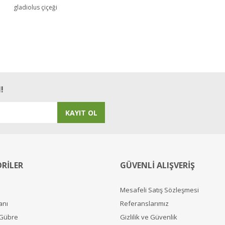
Bu ürüne ilk yorumu siz yapın!
gladiolus çiçeği
Yorum Yaz
!
KAYIT OL
RİLER
GÜVENLİ ALIŞVERİŞ
Mesafeli Satış Sözleşmesi
anı
Referanslarımız
 Gübre
Gizlilik ve Güvenlik