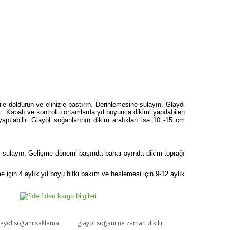
 ile doldurun ve elinizle bastırın. Derinlemesine sulayın. Glayöl
 Kapalı ve kontrollü ortamlarda yıl boyunca dikimi yapılabilen
pılabilir. Glayöl soğanlarının dikim aralıkları ise 10 -15 cm
 sulayın. Gelişme dönemi başında bahar ayında dikim toprağı
için 4 aylık yıl boyu bitki bakım ve beslemesi için 9-12 aylık
layöl soğanı saklama
glayöl soğanı ne zaman dikilir