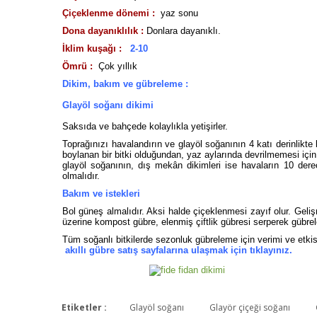
Çiçeklenme dönemi :
yaz sonu
Dona dayanıklılık :
Donlara dayanıklı.
İklim kuşağı :
2-10
Ömrü :
Çok yıllık
Dikim, bakım ve gübreleme :
Glayöl soğanı dikimi
Saksıda ve bahçede kolaylıkla yetişirler.
Toprağınızı havalandırın ve glayöl soğanının 4 katı derinlikte b
boylanan bir bitki olduğundan, yaz aylarında devrilmemesi içi
glayöl soğanının, dış mekân dikimleri ise havaların 10 derec
olmalıdır.
Bakım ve istekleri
Bol güneş almalıdır. Aksi halde çiçeklenmesi zayıf olur. G
üzerine kompost gübre, elenmiş çiftlik gübresi serperek gübrele
Tüm soğanlı bitkilerde sezonluk gübreleme için verimi ve etki
akıllı gübre satış sayfalarına ulaşmak için tıklayınız.
Etiketler :
Glayöl soğanı
Glayör çiçeği soğanı