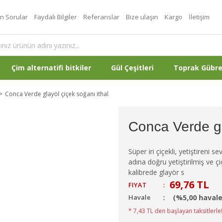
an Sorular
Faydalı Bilgiler
Referanslar
Bize ulaşın
Kargo
İletişim
Çim alternatifi bitkiler
Gül Çeşitleri
Toprak Gübr
Conca Verde glayöl çiçek soğanı ithal
Conca Verde gl
Süper iri çiçekli, yetiştireni 
adına doğru yetiştirilmiş ve ç
kalibrede glayör s
69,76 TL
FIYAT
:
Havale
(%5,00 havale
* 7,43 TL den başlayan taksitlerle!