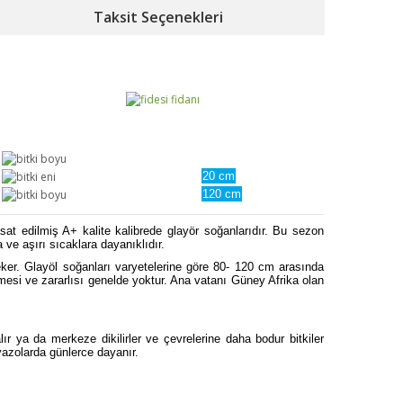
Taksit Seçenekleri
20 cm
120 cm
asat edilmiş A+ kalite kalibrede glayör soğanlarıdır. Bu sezon
 ve aşırı sıcaklara dayanıklıdır.
 çeker. Glayöl soğanları varyetelerine göre 80- 120 cm arasında
mesi ve zararlısı genelde yoktur. Ana vatanı Güney Afrika olan
ır ya da merkeze dikilirler ve çevrelerine daha bodur bitkiler
vazolarda günlerce dayanır.