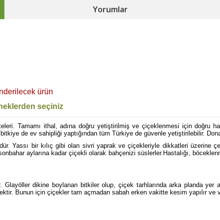
Yorumlar
nderilecek ürün
eklerden seçiniz
yeteleri. Tamamı ithal, adına doğru yetiştirilmiş ve çiçeklenmesi için doğru h
kiye de ev sahipliği yaptığından tüm Türkiye de güvenle yetiştirilebilir. Dona
dür. Yassı bir kılıç gibi olan sivri yaprak ve çiçekleriyle dikkatleri üzerine
sonbahar aylarına kadar çiçekli olarak bahçenizi süslerler.Hastalığı, böceklen
Glayöller dikine boylanan bitkiler olup, çiçek tarhlarında arka planda yer al
nektir. Bunun için çiçekler tam açmadan sabah erken vakitte kesim yapılır ve 