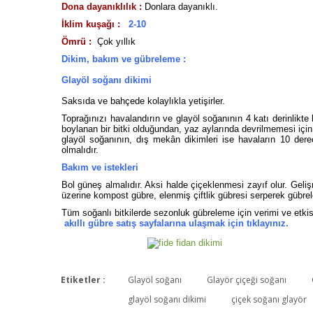
Dona dayanıklılık :
Donlara dayanıklı.
İklim kuşağı :
2-10
Ömrü :
Çok yıllık
Dikim, bakım ve gübreleme :
Glayöl soğanı dikimi
Saksıda ve bahçede kolaylıkla yetişirler.
Toprağınızı havalandırın ve glayöl soğanının 4 katı derinlikte b
boylanan bir bitki olduğundan, yaz aylarında devrilmemesi içi
glayöl soğanının, dış mekân dikimleri ise havaların 10 derec
olmalıdır.
Bakım ve istekleri
Bol güneş almalıdır. Aksi halde çiçeklenmesi zayıf olur. G
üzerine kompost gübre, elenmiş çiftlik gübresi serperek gübrele
Tüm soğanlı bitkilerde sezonluk gübreleme için verimi ve etki
akıllı gübre satış sayfalarına ulaşmak için tıklayınız.
Etiketler :
Glayöl soğanı
Glayör çiçeği soğanı
glayöl soğanı dikimi
çiçek soğanı glayör