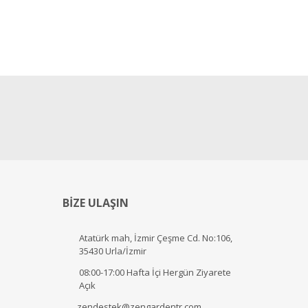
BİZE ULAŞIN
Atatürk mah, İzmir Çeşme Cd. No:106,
35430 Urla/İzmir
08:00-17:00 Hafta İçi Hergün Ziyarete
Açık
zendestek@zengardentr.com