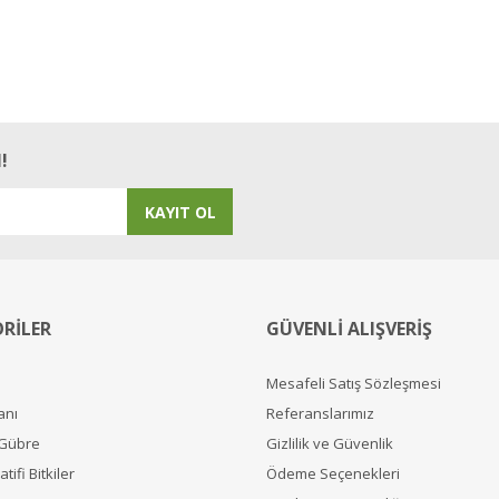
Yorum Yaz
!
KAYIT OL
RİLER
GÜVENLİ ALIŞVERİŞ
Mesafeli Satış Sözleşmesi
anı
Referanslarımız
 Gübre
Gizlilik ve Güvenlik
tifi Bitkiler
Ödeme Seçenekleri