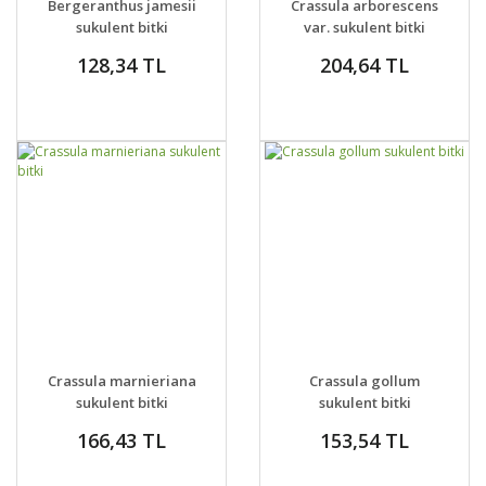
Bergeranthus jamesii
Crassula arborescens
VER
VER
sukulent bitki
var. sukulent bitki
128,34 TL
204,64 TL
GELİNCE HABER
GELİNCE HABER
DETAYLAR
DETAYLAR
Crassula marnieriana
Crassula gollum
VER
VER
sukulent bitki
sukulent bitki
166,43 TL
153,54 TL