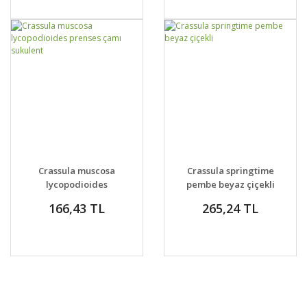
GELİNCE HABER
GELİNCE HABER
DETAYLAR
DETAYLAR
Crassula muscosa
Crassula springtime
VER
VER
lycopodioides
pembe beyaz çiçekli
prenses çamı sukulent
166,43 TL
265,24 TL