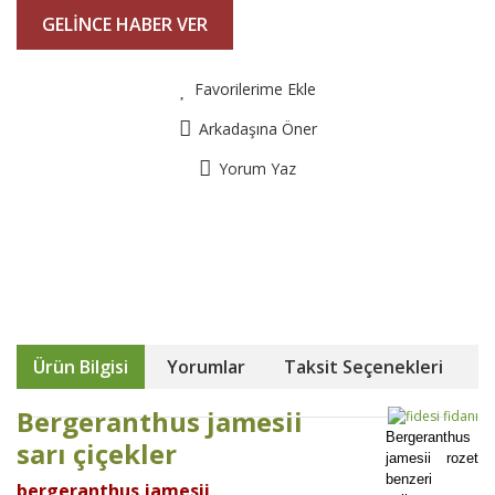
GELİNCE HABER VER
Favorilerime Ekle
Arkadaşına Öner
Yorum Yaz
Ürün Bilgisi
Yorumlar
Taksit Seçenekleri
Bergeranthus jamesii
Bergeranthus
sarı çiçekler
jamesii rozet
benzeri
bergeranthus jamesii