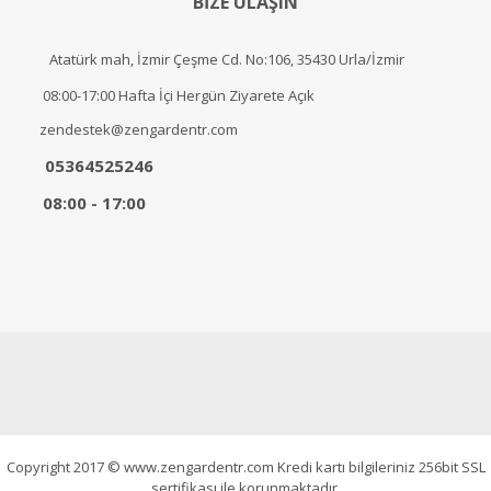
BİZE ULAŞIN
Atatürk mah, İzmir Çeşme Cd. No:106, 35430 Urla/İzmir
08:00-17:00 Hafta İçi Hergün Ziyarete Açık
zendestek@zengardentr.com
05364525246
08:00 - 17:00
Copyright 2017 © www.zengardentr.com Kredi kartı bilgileriniz 256bit SSL
sertifikası ile korunmaktadır.