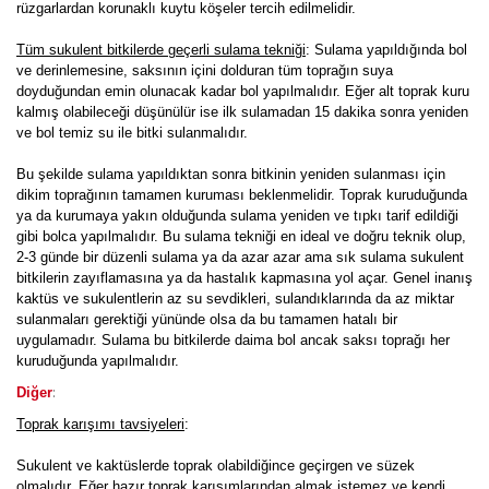
rüzgarlardan korunaklı kuytu köşeler tercih edilmelidir.
Tüm sukulent bitkilerde geçerli sulama tekniği
: Sulama yapıldığında bol
ve derinlemesine, saksının içini dolduran tüm toprağın suya
doyduğundan emin olunacak kadar bol yapılmalıdır. Eğer alt toprak kuru
kalmış olabileceği düşünülür ise ilk sulamadan 15 dakika sonra yeniden
ve bol temiz su ile bitki sulanmalıdır.
Bu şekilde sulama yapıldıktan sonra bitkinin yeniden sulanması için
dikim toprağının tamamen kuruması beklenmelidir. Toprak kuruduğunda
ya da kurumaya yakın olduğunda sulama yeniden ve tıpkı tarif edildiği
gibi bolca yapılmalıdır. Bu sulama tekniği en ideal ve doğru teknik olup,
2-3 günde bir düzenli sulama ya da azar azar ama sık sulama sukulent
bitkilerin zayıflamasına ya da hastalık kapmasına yol açar. Genel inanış
kaktüs ve sukulentlerin az su sevdikleri, sulandıklarında da az miktar
sulanmaları gerektiği yününde olsa da bu tamamen hatalı bir
uygulamadır. Sulama bu bitkilerde daima bol ancak saksı toprağı her
kuruduğunda yapılmalıdır.
:
Diğer
Toprak karışımı tavsiyeleri
:
Sukulent ve kaktüslerde toprak olabildiğince geçirgen ve süzek
olmalıdır. Eğer hazır toprak karışımlarından almak istemez ve kendi