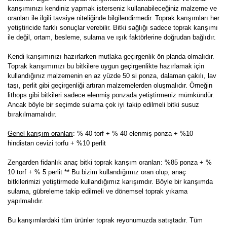
karışımınızı kendiniz yapmak isterseniz kullanabileceğiniz malzeme ve
oranları ile ilgili tavsiye niteliğinde bilgilendirmedir. Toprak karışımları her
yetiştiricide farklı sonuçlar verebilir. Bitki sağlığı sadece toprak karışımı
ile değil, ortam, besleme, sulama ve ışık faktörlerine doğrudan bağlıdır.
Kendi karışımınızı hazırlarken mutlaka geçirgenlik ön planda olmalıdır.
Toprak karışımınızı bu bitkilere uygun geçirgenlikte hazırlamak için
kullandığınız malzemenin en az yüzde 50 si ponza, dalaman çakılı, lav
taşı, perlit gibi geçirgenliği artıran malzemelerden oluşmalıdır. Örneğin
lithops gibi bitkileri sadece elenmiş ponzada yetiştirmeniz mümkündür.
Ancak böyle bir seçimde sulama çok iyi takip edilmeli bitki susuz
bırakılmamalıdır.
Genel karışım oranları
: % 40 torf + % 40 elenmiş ponza + %10
hindistan cevizi torfu + %10 perlit
Zengarden fidanlık anaç bitki toprak karışım oranları: %85 ponza + %
10 torf + % 5 perlit ** Bu bizim kullandığımız oran olup, anaç
bitkilerimizi yetiştirmede kullandığımız karışımdır. Böyle bir karışımda
sulama, gübreleme takip edilmeli ve dönemsel toprak yıkama
yapılmalıdır.
Bu karışımlardaki tüm ürünler toprak reyonumuzda satıştadır. Tüm