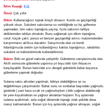
:
İklim Kuşağı
9-11
:
Ömrü
Çok yıllık
:
Dikim
Kullanacağınız toprak kireçli olmasın. Kumlu ve geçirgenliği
yüksek olsun. Sukulent saksılarına su verildiğinde su hiç göllenme
yapmadan, tüm saksı toprağına yayılıp, hızla saksının tahliye
deliklerinden tahliye olmalıdır. Bunu sağlamak için dikim toprağına;
cüruf, küçük çakıl, ponza ve benzeri geçirgenliği artırıcı malzemelerden
karıştırmanız akıllıca olacaktır. Satışımızda olan ve kendi
fidanlığımızda üretim için kullandığımız kaktüs toprağımızı, rahatlıkla
sukulent ve kaktüslerinizde kullanabilirsiniz.
:
Bakım
Bitki en güzel saksıda yetiştirilir. Gübreleme satışlarımızda olan
Akıllı osmocote gübrelerle yapılırsa yıl boyu bitki tüm ihtiyacını
karşılayabilir. Bunun haricinde sıvı dengeli gübrelerle bahar boyunca
gübreleme yapmak doğrudur.
Sulama saksı altından yapılmalı, bitkiye olabildiğince az su
değdirilmeye çalışılmalıdır. Bahar sonu ve sonbahar başındaki yağmurlu
günlerde ( yani hava sıcak ve yağmurluyken ) bitki yağmur alabileceği
bir yere koyulmaktan ve yağmur almaktan hoşlanır. Kış aylarında
sulama azaltılmalı, asla soğuk dönemde toprağı ıslak şekilde dona
maruz kalmamalıdır. Bunun için kış aylarında yağmur almayan, soğuk