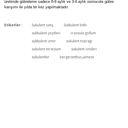
üretimde gübreleme sadece 8-9 aylık ve 3-4 aylık osmocote gübre
karışımı ile yılda bir kez yapılmaktadır.
Etiketler :
Sukulent satış
Sukkulent bitki
Bu ürüne ilk yorumu siz yapın!
sukkulent çeşitleri
crassula gollum
sukkulent izmir
sukulent toprağı
sukulent teraryum
sukulent cinsleri
Yorum Yaz
sukulentler
bergeranthus jamesii