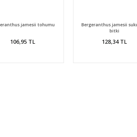
AYLAR
SEPETE EKLE
DETAYLAR
GELİNCE H
eranthus jamesii tohumu
Bergeranthus jamesii suk
bitki
106,95 TL
128,34 TL