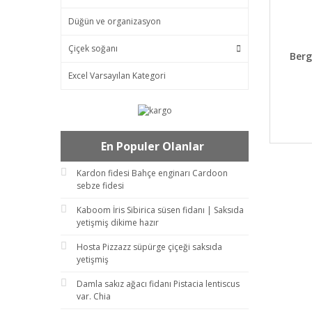
Düğün ve organizasyon
Çiçek soğanı
DET
Berg
Excel Varsayılan Kategori
En Populer Olanlar
Kardon fidesi Bahçe enginarı Cardoon
sebze fidesi
Kaboom İris Sibirica süsen fidanı | Saksıda
yetişmiş dikime hazır
Hosta Pizzazz süpürge çiçeği saksıda
yetişmiş
Damla sakız ağacı fidanı Pistacia lentiscus
var. Chia