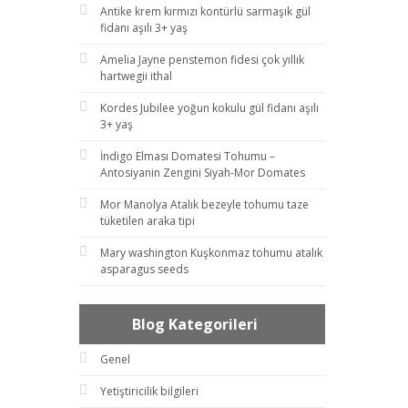
Antike krem kırmızı kontürlü sarmaşık gül
fidanı aşılı 3+ yaş
Amelia Jayne penstemon fidesi çok yıllık
hartwegii ithal
Kordes Jubilee yoğun kokulu gül fidanı aşılı
3+ yaş
İndigo Elması Domatesi Tohumu –
Antosiyanin Zengini Siyah-Mor Domates
Mor Manolya Atalık bezeyle tohumu taze
tüketilen araka tipi
Mary washington Kuşkonmaz tohumu atalık
asparagus seeds
Blog Kategorileri
Genel
Yetiştiricilik bilgileri