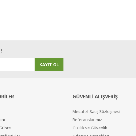
!
KAYIT OL
RİLER
GÜVENLİ ALIŞVERİŞ
Mesafeli Satış Sözleşmesi
anı
Referanslarımız
 Gübre
Gizlilik ve Güvenlik
tifi Bitkiler
Ödeme Seçenekleri