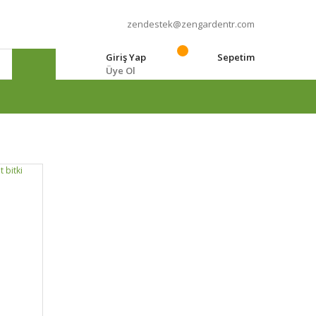
zendestek@zengardentr.com
Giriş Yap
Sepetim
Üye Ol
e