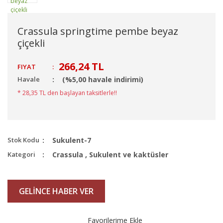
Crassula springtime pembe beyaz
çiçekli
266,24 TL
FIYAT
:
Havale
(%5,00 havale indirimi)
* 28,35 TL den başlayan taksitlerle!!
Stok Kodu
Sukulent-7
Kategori
Crassula
,
Sukulent ve kaktüsler
GELİNCE HABER VER
Favorilerime Ekle