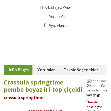
Arkadaşına Öner
Yorum Yaz
Fiyat Alarmı
Ürün Bilgisi
Yorumlar
Taksit Seçenekleri
Crassula springtime
Dikim Yeri
:
pembe beyaz iri top çiçekli
Saksıda ve
yarı gölge
crassula springtime
:
Önerilen
Koleksiyon