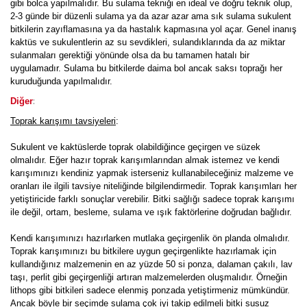
gibi bolca yapılmalıdır. Bu sulama tekniği en ideal ve doğru teknik olup,
2-3 günde bir düzenli sulama ya da azar azar ama sık sulama sukulent
bitkilerin zayıflamasına ya da hastalık kapmasına yol açar. Genel inanış
kaktüs ve sukulentlerin az su sevdikleri, sulandıklarında da az miktar
sulanmaları gerektiği yönünde olsa da bu tamamen hatalı bir
uygulamadır. Sulama bu bitkilerde daima bol ancak saksı toprağı her
kuruduğunda yapılmalıdır.
:
Diğer
Toprak karışımı tavsiyeleri
:
Sukulent ve kaktüslerde toprak olabildiğince geçirgen ve süzek
olmalıdır. Eğer hazır toprak karışımlarından almak istemez ve kendi
karışımınızı kendiniz yapmak isterseniz kullanabileceğiniz malzeme ve
oranları ile ilgili tavsiye niteliğinde bilgilendirmedir. Toprak karışımları her
yetiştiricide farklı sonuçlar verebilir. Bitki sağlığı sadece toprak karışımı
ile değil, ortam, besleme, sulama ve ışık faktörlerine doğrudan bağlıdır.
Kendi karışımınızı hazırlarken mutlaka geçirgenlik ön planda olmalıdır.
Toprak karışımınızı bu bitkilere uygun geçirgenlikte hazırlamak için
kullandığınız malzemenin en az yüzde 50 si ponza, dalaman çakılı, lav
taşı, perlit gibi geçirgenliği artıran malzemelerden oluşmalıdır. Örneğin
lithops gibi bitkileri sadece elenmiş ponzada yetiştirmeniz mümkündür.
Ancak böyle bir seçimde sulama çok iyi takip edilmeli bitki susuz