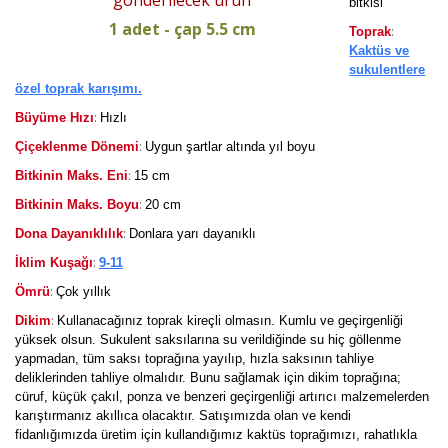
gönderilecek ürün
bitkisi
1 adet - çap 5.5 cm
:
Toprak
Kaktüs ve
sukulentlere
özel toprak karışımı.
:
Büyüme Hızı
Hızlı
:
Çiçeklenme Dönemi
Uygun şartlar altında yıl boyu
:
Bitkinin Maks. Eni
15 cm
:
Bitkinin Maks. Boyu
20 cm
:
Dona Dayanıklılık
Donlara yarı dayanıklı
:
İklim Kuşağı
9-11
:
Ömrü
Çok yıllık
:
Dikim
Kullanacağınız toprak kireçli olmasın. Kumlu ve geçirgenliği
yüksek olsun. Sukulent saksılarına su verildiğinde su hiç göllenme
yapmadan, tüm saksı toprağına yayılıp, hızla saksının tahliye
deliklerinden tahliye olmalıdır. Bunu sağlamak için dikim toprağına;
cüruf, küçük çakıl, ponza ve benzeri geçirgenliği artırıcı malzemelerden
karıştırmanız akıllıca olacaktır. Satışımızda olan ve kendi
fidanlığımızda üretim için kullandığımız kaktüs toprağımızı, rahatlıkla