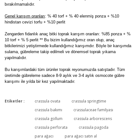
bırakılmamalıdır.
Genel karışım oranları
: % 40 torf + % 40 elenmiş ponza + %10
hindistan cevizi torfu + %10 perlit
Zengarden fidanlık anaç bitki toprak karışım oranları: %85 ponza + %
10 torf + % 5 perlit ** Bu bizim kullandığımız oran olup, anaç
bitkilerimizi yetiştirmede kullandığımız karışımdır. Böyle bir karışımda
sulama, gübreleme takip edilmeli ve dönemsel toprak yıkama
yapılmalıdır.
Bu karışımlardaki tüm ürünler toprak reyonumuzda satıştadır. Tüm
üretimde gübreleme sadece 8-9 aylık ve 3-4 aylık osmocote gübre
karışımı ile yılda bir kez yapılmaktadır.
Etiketler :
crassula ovata
crassula springtime
crassula bakımı
crassulaceae familyası
crassula gollum
crassula arborescens
staga gırınce bılgi verirseniz alıcam
crassula perforata
crassula pagoda
crassula alıcam
para ağacı
para ağacı satın al