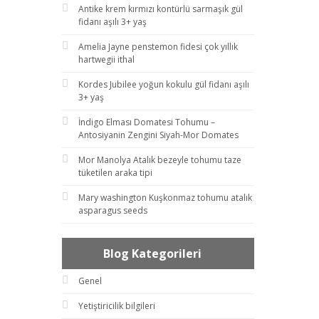
Antike krem kırmızı kontürlü sarmaşık gül
fidanı aşılı 3+ yaş
Amelia Jayne penstemon fidesi çok yıllık
hartwegii ithal
Kordes Jubilee yoğun kokulu gül fidanı aşılı
3+ yaş
İndigo Elması Domatesi Tohumu –
Antosiyanin Zengini Siyah-Mor Domates
Mor Manolya Atalık bezeyle tohumu taze
tüketilen araka tipi
Mary washington Kuşkonmaz tohumu atalık
asparagus seeds
Blog Kategorileri
Genel
Yetiştiricilik bilgileri