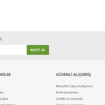
!
KAYIT OL
RİLER
GÜVENLİ ALIŞVERİŞ
Mesafeli Satış Sözleşmesi
anı
Referanslarımız
 Gübre
Gizlilik ve Güvenlik
tifi Bitkiler
Ödeme Seçenekleri