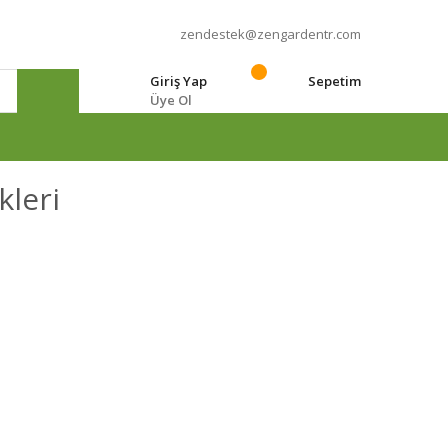
zendestek@zengardentr.com
Giriş Yap
Sepetim
Üye Ol
e
kleri