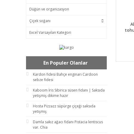
Düğün ve organizasyon
Çiçek soğanı
DET
A
toh
Excel Varsayılan Kategori
En Populer Olanlar
Kardon fidesi Bahçe enginarı Cardoon
sebze fidesi
Kaboom İris Sibirica süsen fidanı | Saksıda
yetişmiş dikime hazır
Hosta Pizzazz süpürge çiçeği saksıda
yetişmiş
Damla sakız ağacı fidanı Pistacia lentiscus
var. Chia