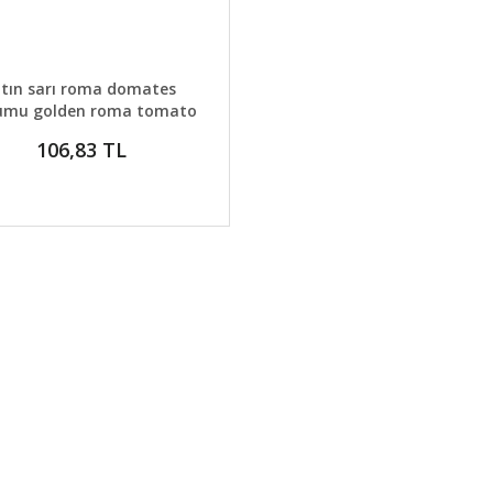
AYLAR
GELİNCE HABER VER
ltın sarı roma domates
umu golden roma tomato
geleneksel
106,83 TL