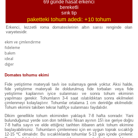
69 günde hasat erkenci
bereketli
sırık tip
paketteki tohum adedi: +10 tohum
Erkenci, lezzetli roma domateslerinin altın sarısı renginde olan
varyetesidir.
ekim ve çimlendirme
fideleme
bakım
ideal
diğer
Domates tohumu ekimi
Fide yetiştirme materyali tavlı ise sulamaya gerek yoktur. Aksi halde,
fide yetiştirme materyali ile doldurulmuş fide torbaları veya fide
yetiştirme kaplarının iyice sulanması ve sonra tohum ekiminin
yapılması gerekir. Tohumların 3-4 saat ıslatıldıktan sonra ekilmeleri
çimlenmeyi kolaylaştırır. Tohumlar ortalama 1 cm derinliğe ekilmelidir.
Tohum ekimini takiben tekrar hafifçe sulanması faydalıdır.
Dikim genellikle tohum ekiminden yaklaşık 7-8 hafta sonradır. Yani
bulunduğunuz yerde son don tehlikesi Nisan ayının 15'i ise geriye doğru
7-8 hafta sayın ve elde ettiğiniz tarihten itibaren artık tohum ekimine
başlayabilirsiniz. Tohumların çimlenmesi için en uygun toprak sıcaklığı
12-15 ºC olmalıdır. Bu sıcaklıklarda tohumlar 5-13 gün içinde çimlenir.