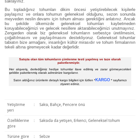
saklayınız.
Bu topladığınız tohumları dikim öncesi yetiştirebilecek kişilerle
paylaşınız ve onlara tohumun geleneksel olduğunu, sezon sonunda
meyveden neslin devamı için tohum alması gerektiğini anlatınız. Ancak
bu şekilde ülkemizde geleneksel tohumları kaybetmeden
koruyabileceğimizi ve gelecek nesillere aktarabileceğimizi unutmayınız.
Zengarden olarak biz geleneksel tohumların serbestçe üretilmesini,
çoğaltılmasını ve paylaşılmasını destekliyoruz. Geleneksel tohumlar
tabiatın bize armağanı, insanlığın kültür mirasıdır ve tohum firmalarının
tekeli altına giremeyecek kadar değerlidir.
Satışta olan tüm tohumların çimlenme testi yapılmış ve taze olarak
paketlenmiştir.
Her alışveriş, derlediğimiz hediye tohumlar ilave edilmiş ve zarar görmeyecekleri
şekilde paketlenmiş olarak adresinize kargolanır.
KARGO
Satın aldığınız ürünlerin detaylı kargo bilgileri için lütfen *
* sayfamızı
ziyaret ediniz.
Yetiştirme
:
Saksı, Bahçe, Pencere önü
yeri
Özelliklerine
:
Saksıda da yetişen, Erkenci, Geleneksel tohum
göre
Türüne göre
:
Sebze