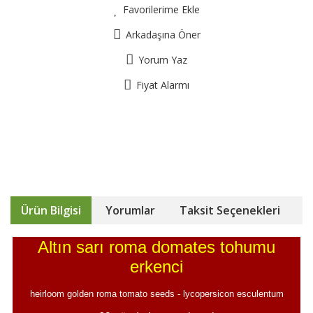
Favorilerime Ekle
Arkadaşına Öner
Yorum Yaz
Fiyat Alarmı
Ürün Bilgisi
Yorumlar
Taksit Seçenekleri
Altın sarı roma domates tohumu
erkenci
heirloom golden roma tomato seeds - lycopersicon esculentum