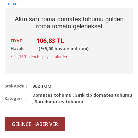
Altın sarı roma domates tohumu golden
roma tomato geleneksel
106,83 TL
FIYAT
:
Havale
(%5,00 havale indirimi)
* 11,38 TL den başlayan taksitlerle!!
Stok Kodu
962 TOM
Domates tohumu
,
Sırık tip domates tohumu
Kategori
,
Sarı domates tohumu
GELİNCE HABER VER