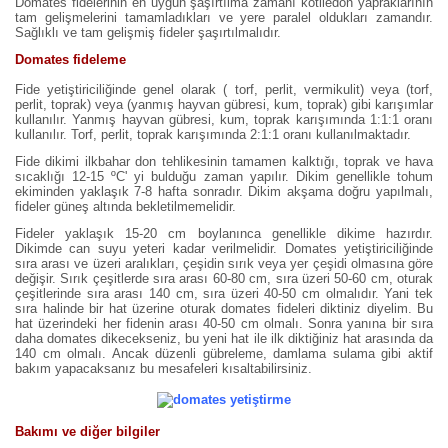
Domates fidelerinin en uygun şaşırtılma zamanı kotiledon yapraklarının
tam gelişmelerini tamamladıkları ve yere paralel oldukları zamandır.
Sağlıklı ve tam gelişmiş fideler şaşırtılmalıdır.
Domates fideleme
Fide yetiştiriciliğinde genel olarak ( torf, perlit, vermikulit) veya (torf,
perlit, toprak) veya (yanmış hayvan gübresi, kum, toprak) gibi karışımlar
kullanılır. Yanmış hayvan gübresi, kum, toprak karışımında 1:1:1 oranı
kullanılır. Torf, perlit, toprak karışımında 2:1:1 oranı kullanılmaktadır.
Fide dikimi ilkbahar don tehlikesinin tamamen kalktığı, toprak ve hava
sıcaklığı 12-15 ºC' yi bulduğu zaman yapılır. Dikim genellikle tohum
ekiminden yaklaşık 7-8 hafta sonradır. Dikim akşama doğru yapılmalı,
fideler güneş altında bekletilmemelidir.
Fideler yaklaşık 15-20 cm boylanınca genellikle dikime hazırdır.
Dikimde can suyu yeteri kadar verilmelidir. Domates yetiştiriciliğinde
sıra arası ve üzeri aralıkları, çeşidin sırık veya yer çeşidi olmasına göre
değişir. Sırık çeşitlerde sıra arası 60-80 cm, sıra üzeri 50-60 cm, oturak
çeşitlerinde sıra arası 140 cm, sıra üzeri 40-50 cm olmalıdır. Yani tek
sıra halinde bir hat üzerine oturak domates fideleri diktiniz diyelim. Bu
hat üzerindeki her fidenin arası 40-50 cm olmalı. Sonra yanına bir sıra
daha domates dikecekseniz, bu yeni hat ile ilk diktiğiniz hat arasında da
140 cm olmalı. Ancak düzenli gübreleme, damlama sulama gibi aktif
bakım yapacaksanız bu mesafeleri kısaltabilirsiniz.
Bakımı ve diğer bilgiler