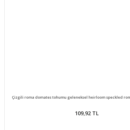
DETAYLAR
SEPETE
Çizgili roma domates tohumu geleneksel heirloom speckled ro
109,92 TL