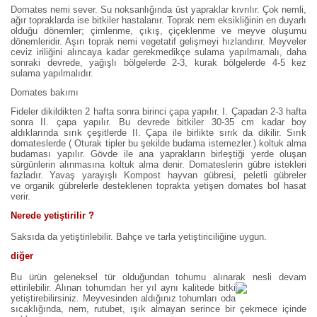
Domates nemi sever. Su noksanlığında üst yapraklar kıvrılır. Çok nemli,
ağır topraklarda ise bitkiler hastalanır. Toprak nem eksikliğinin en duyarlı
olduğu dönemler; çimlenme, çıkış, çiçeklenme ve meyve oluşumu
dönemleridir. Aşırı toprak nemi vegetatif gelişmeyi hızlandırır. Meyveler
ceviz iriliğini alıncaya kadar gerekmedikçe sulama yapılmamalı, daha
sonraki devrede, yağışlı bölgelerde 2-3, kurak bölgelerde 4-5 kez
sulama yapılmalıdır.
Domates bakımı
Fideler dikildikten 2 hafta sonra birinci çapa yapılır. I. Çapadan 2-3 hafta
sonra II. çapa yapılır. Bu devrede bitkiler 30-35 cm kadar boy
aldıklarında sırık çeşitlerde II. Çapa ile birlikte sırık da dikilir. Sırık
domateslerde ( Oturak tipler bu şekilde budama istemezler.) koltuk alma
budaması yapılır. Gövde ile ana yaprakların birleştiği yerde oluşan
sürgünlerin alınmasına koltuk alma denir. Domateslerin gübre istekleri
fazladır. Yavaş yarayışlı Kompost hayvan gübresi, peletli gübreler
ve organik gübrelerle desteklenen toprakta yetişen domates bol hasat
verir.
Nerede yetiştirilir ?
Saksıda da yetiştirilebilir. Bahçe ve tarla yetiştiriciliğine uygun.
diğer
Bu ürün geleneksel tür olduğundan tohumu alınarak nesli devam
ettirilebilir. Alınan tohumdan her yıl aynı kalite
de bitki
yetiştirebilirsiniz. Meyvesinden aldığınız tohumları oda
sıcaklığında, nem, rutubet, ışık almayan serince bir çekmece içinde