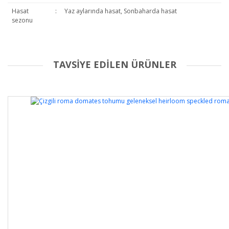
Hasat
:
Yaz aylarında hasat, Sonbaharda hasat
sezonu
TAVSİYE EDİLEN ÜRÜNLER
Bu ürüne ilk yorumu siz yapın!
Yorum Yaz