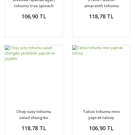
tohumu tree spinach
amaranth tohumu
Chenopodium
salata
106,90 TL
118,78 TL
giganteum
Chop suey tohumu
Tatsoi tohumu mini
salad shungiku
yaprak tatsoy
yenilebilir yaprak ve
118,78 TL
106,90 TL
çiçekler