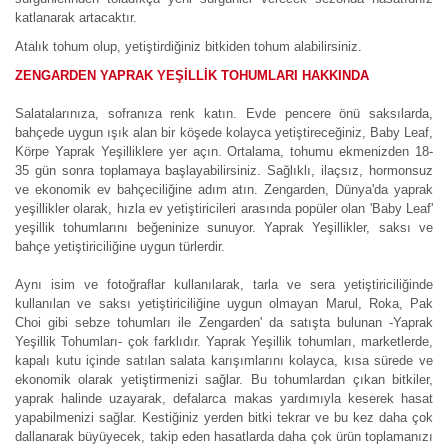
katlanarak artacaktır.
Atalık tohum olup, yetiştirdiğiniz bitkiden tohum alabilirsiniz.
ZENGARDEN YAPRAK YEŞİLLİK TOHUMLARI HAKKINDA
Salatalarınıza, sofranıza renk katın. Evde pencere önü saksılarda,
bahçede uygun ışık alan bir köşede kolayca yetiştireceğiniz, Baby Leaf,
Körpe Yaprak Yeşilliklere yer açın. Ortalama, tohumu ekmenizden 18-
35 gün sonra toplamaya başlayabilirsiniz. Sağlıklı, ilaçsız, hormonsuz
ve ekonomik ev bahçeciliğine adım atın. Zengarden, Dünya'da yaprak
yeşillikler olarak, hızla ev yetiştiricileri arasında popüler olan 'Baby Leaf'
yeşillik tohumlarını beğeninize sunuyor. Yaprak Yeşillikler, saksı ve
bahçe yetiştiriciliğine uygun türlerdir.
Aynı isim ve fotoğraflar kullanılarak, tarla ve sera yetiştiriciliğinde
kullanılan ve saksı yetiştiriciliğine uygun olmayan Marul, Roka, Pak
Choi gibi sebze tohumları ile Zengarden' da satışta bulunan -Yaprak
Yeşillik Tohumları- çok farklıdır. Yaprak Yeşillik tohumları, marketlerde,
kapalı kutu içinde satılan salata karışımlarını kolayca, kısa sürede ve
ekonomik olarak yetiştirmenizi sağlar. Bu tohumlardan çıkan bitkiler,
yaprak halinde uzayarak, defalarca makas yardımıyla keserek hasat
yapabilmenizi sağlar. Kestiğiniz yerden bitki tekrar ve bu kez daha çok
dallanarak büyüyecek, takip eden hasatlarda daha çok ürün toplamanızı