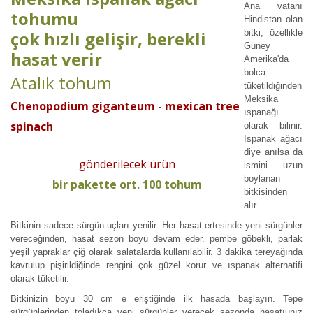
Ana vatanı
tohumu
Hindistan olan
çok hızlı gelişir, berekli
bitki, özellikle
Güney
hasat verir
Amerika'da
bolca
Atalık tohum
tüketildiğinden
Meksika
Chenopodium giganteum - mexican tree
ıspanağı
spinach
olarak bilinir.
Ispanak ağacı
diye anılsa da
gönderilecek ürün
ismini uzun
boylanan
bir pakette ort. 100 tohum
bitkisinden
alır.
Bitkinin sadece sürgün uçları yenilir. Her hasat ertesinde yeni sürgünler
vereceğinden, hasat sezon boyu devam eder. pembe göbekli, parlak
yeşil yapraklar çiğ olarak salatalarda kullanılabilir. 3 dakika tereyağında
kavrulup pişirildiğinde rengini çok güzel korur ve ıspanak alternatifi
olarak tüketilir.
Bitkinizin boyu 30 cm e eriştiğinde ilk hasada başlayın. Tepe
sürgünlerinden toladıkça yeni sürgünler verecek sezonda hasatıunız