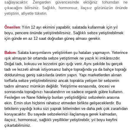
sağlayacaktır. Zengarden güvencesinde ektiğiniz tohumdan ne
çıkacağını bilirsiniz. Sağlıklı, hormonsuz, ilaçsız gözünüzün önünde
yetiştirin, afiyetle tüketin.
:
Önerilen
Yılın 12 ayı ekimini yapabilir, salatada kullanmak için yıl
boyu, pencere önünde yetiştirebilirsiniz. Sağlıklı sebze yetiştirebilmek
için günde en az 12 saat doğrudan güneş alması gerekir.
:
Bakım
Salata karışımlarını yetiştirirken şu hataları yapmayın. Yeterince
ışık almayan bir ortamda sebze yetiştirmek ne yazık ki imkânsızdır.
Doğal tadı, kokusu ve lezzetini gün ışığı verir. Aynı şekilde bu gerçek
tadı ve lezzeti almak istiyorsanız bahçe toprağında ya da bahçe toprağı
doldurulmuş geniş saksılarda üretim yapın. Yapı marketlerden alınan
torflarla sebze yetiştirebilirsiniz ancak toprakta yetişen bir sebzenin
tadını almanız mümkün değildir. Yetiştirme esnasında, öncesi ve
sonrasında toprağınızı havalandırın ve sadece organik gübre kullanın.
Fesleğen ve Nane fideleyip bunları yetiştirdiğiniz sebzelerin arasına
ekin. Emin olun hiçbirini rahatsız etmeden birlikte gelişeceklerdir. Bu
bitkilerin yaydığı koku sizi yaprak bitlerinden ve daha pek çok zararlıdan
koruyacaktır. Bu sayede sebzelerinizi ilaçlamaya gerek kalmadan,
ilaçsız, hormonsuz, sağlıklı yeşillikler yetiştirebilir, yıl boyu keyfini
çıkartabilirsiniz.