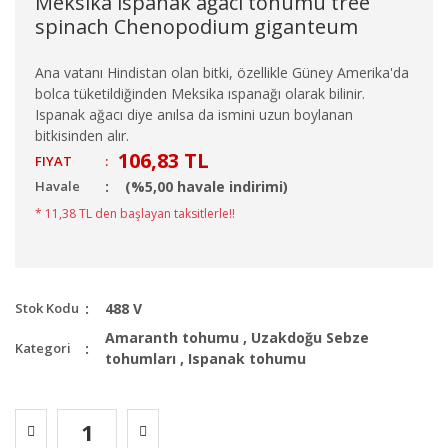
Meksika ıspanak ağacı tohumu tree
spinach Chenopodium giganteum
Ana vatanı Hindistan olan bitki, özellikle Güney Amerika'da
bolca tüketildiğinden Meksika ıspanağı olarak bilinir.
Ispanak ağacı diye anılsa da ismini uzun boylanan
bitkisinden alır.
106,83 TL
FIYAT
:
Havale
(%5,00 havale indirimi)
* 11,38 TL den başlayan taksitlerle!!
Stok Kodu
488 V
Amaranth tohumu
,
Uzakdoğu Sebze
Kategori
tohumları
,
Ispanak tohumu