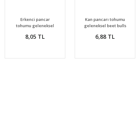
Erkenci pancar
Kan pancarı tohumu
tohumu geleneksel
geleneksel beet bulls
beet early crosby's
blood beta vulgaris
8,05 TL
6,88 TL
egyptian beta
vulgaris