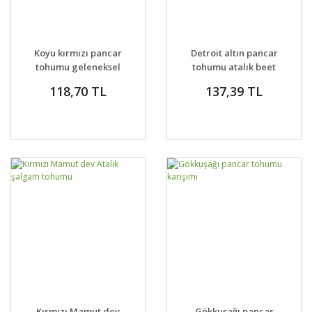
Koyu kırmızı pancar
Detroit altın pancar
tohumu geleneksel
tohumu atalık beet
beet detroit dark red
golden
118,70 TL
137,39 TL
Kırmızı Mamut dev
Gökkuşağı pancar