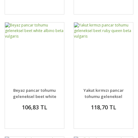
Beyaz pancar tohumu
Yakut kırmızı pancar
geleneksel beet white
tohumu geleneksel
albino beta vulgaris
beet ruby queen beta
106,83 TL
118,70 TL
vulgaris