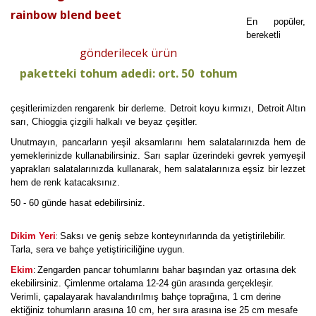
rainbow blend beet
En popüler,
bereketli
gönderilecek ürün
paketteki tohum adedi: ort. 50 tohum
çeşitlerimizden rengarenk bir derleme. Detroit koyu kırmızı, Detroit Altın
sarı, Chioggia çizgili halkalı ve beyaz çeşitler.
Unutmayın, pancarların yeşil aksamlarını hem salatalarınızda hem de
yemeklerinizde kullanabilirsiniz. Sarı saplar üzerindeki gevrek yemyeşil
yaprakları salatalarınızda kullanarak, hem salatalarınıza eşsiz bir lezzet
hem de renk katacaksınız.
50 - 60 günde hasat edebilirsiniz.
:
Dikim Yeri
Saksı ve geniş sebze konteynırlarında da yetiştirilebilir.
Tarla, sera ve bahçe yetiştiriciliğine uygun.
Ekim
Zengarden pancar tohumlarını bahar başından yaz ortasına dek
:
ekebilirsiniz. Çimlenme ortalama 12-24 gün arasında gerçekleşir.
Verimli, çapalayarak havalandırılmış bahçe toprağına, 1 cm derine
ektiğiniz tohumların arasına 10 cm, her sıra arasına ise 25 cm mesafe