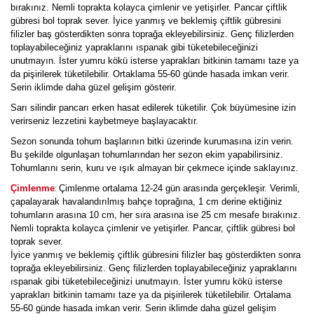
bırakınız. Nemli toprakta kolayca çimlenir ve yetişirler. Pancar çiftlik
gübresi bol toprak sever. İyice yanmış ve beklemiş çiftlik gübresini
filizler baş gösterdikten sonra toprağa ekleyebilirsiniz. Genç filizlerden
toplayabileceğiniz yapraklarını ıspanak gibi tüketebileceğinizi
unutmayın. İster yumru kökü isterse yaprakları bitkinin tamamı taze ya
da pişirilerek tüketilebilir. Ortaklama 55-60 günde hasada imkan verir.
Serin iklimde daha güzel gelişim gösterir.
Sarı silindir pancarı erken hasat edilerek tüketilir. Çok büyümesine izin
verirseniz lezzetini kaybetmeye başlayacaktır.
Sezon sonunda tohum başlarının bitki üzerinde kurumasına izin verin.
Bu şekilde olgunlaşan tohumlarından her sezon ekim yapabilirsiniz.
Tohumlarını serin, kuru ve ışık almayan bir çekmece içinde saklayınız.
:
Çimlenme
Çimlenme ortalama 12-24 gün arasında gerçekleşir. Verimli,
çapalayarak havalandırılmış bahçe toprağına, 1 cm derine ektiğiniz
tohumların arasına 10 cm, her sıra arasına ise 25 cm mesafe bırakınız.
Nemli toprakta kolayca çimlenir ve yetişirler. Pancar, çiftlik gübresi bol
toprak sever.
İyice yanmış ve beklemiş çiftlik gübresini filizler baş gösterdikten sonra
toprağa ekleyebilirsiniz. Genç filizlerden toplayabileceğiniz yapraklarını
ıspanak gibi tüketebileceğinizi unutmayın. İster yumru kökü isterse
yaprakları bitkinin tamamı taze ya da pişirilerek tüketilebilir. Ortalama
55-60 günde hasada imkan verir. Serin iklimde daha güzel gelişim