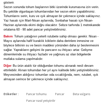
gösterir.
Sezon sonunda tohum başlarının bitki üzerinde kurumasına izin verin.
Bu şekilde olgunlaşan tohumlarından her sezon ekim yapabilirsiniz.
Tohumlarını serin, kuru ve ışık almayan bir çekmece içinde saklayınız.
Yaz hasatı için Mart-Nisan aylarında, Sonbahar hasatı için Nisan-
Haziran aylarında ekimi doğru olacaktır. Sebze tarhında 1 metrekarede
ortalama 60 - 90 adet pancar yetiştirebilirsiniz.
:
Bakım
Tohum yatağının yeterli rutubete sahip olması gerekir. Nisan -
Mayıs aylarında hafif kuraklık köklerin daha derinlere inmesine ve
böylece bitkinin su ve besin maddesi yönünden daha iyi beslenmesini
sağlar. Yaprakların gelişimi ile pancarın su ihtiyacı artar. Gelişme
dönemlerinde su ihtiyacı fazladır ve yağmuru az olan bölgelerde
mutlaka sulama yapılmalıdır.
:
Diğer
Bu ürün atalık tür olduğundan tohumu alınarak nesli devam
ettirilebilir. Alınan tohumdan her yıl aynı kalitede bitki yetiştirebilirsiniz.
Meyvesinden aldığınız tohumları oda sıcaklığında, nem, rutubet, ışık
almayan serince bir çekmece içinde saklayınız.
Etiketler :
Pancar tohumu
Pancar
Beta vulgaris
Bu ürüne ilk yorumu siz yapın!
Pancar nasıl yetiştirilir