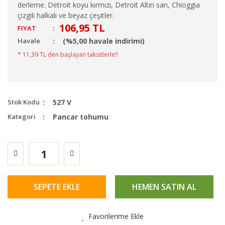
derleme. Detroit koyu kırmızı, Detroit Altın sarı, Chioggia
çizgili halkalı ve beyaz çeşitler.
106,95 TL
FIYAT
:
Havale
(%5,00 havale indirimi)
* 11,39 TL den başlayan taksitlerle!!
Stok Kodu
527 V
Kategori
Pancar tohumu
SEPETE EKLE
HEMEN SATIN AL
Favorilerime Ekle