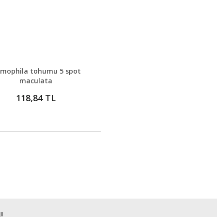
AYLAR
GELİNCE HABER VER
mophila tohumu 5 spot
maculata
118,84 TL
!