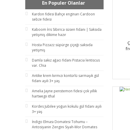
En Populer Olanlar
Kardon fidesi Bahçe enginarı Cardoon
sebze fidesi
Kaboom İris Sibirica süsen fidanı | Saksıda
yetişmiş dikime hazır
DET
Ç
Hosta Pizzazz süpürge çiçeği saksıda
fr
yetişmiş
Damla sakız ağacı fidanı Pistacia lentiscus
var. Chia
Antike krem kırmızı kontürlü sarmaşık gül
fidanı aşılı 3+ yaş
Amelia Jayne penstemon fidesi çok yıllık
hartwegii ithal
Kordes Jubilee yoğun kokulu gül fidanı aşılı
3+ yaş
İndigo Elması Domatesi Tohumu –
Antosiyanin Zengini Siyah-Mor Domates