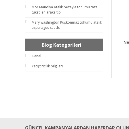
Mor Manolya Atalık bezeyle tohumu taze
tüketilen araka tipi
Mary washington Kuşkonmaz tohumu atalık
asparagus seeds
DET
Ne
Blog Kategorileri
Genel
Yetiştiricilik bilgileri
GÜNCEL KAMPANYALARDAN HABERDAR OLUN