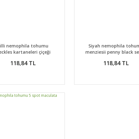
AYLAR
SEPETE EKLE
DETAYLAR
SEPETE
illi nemophila tohumu
Siyah nemophila tohu
eckles kartaneleri çiçeği
menziesii penny black s
118,84 TL
118,84 TL