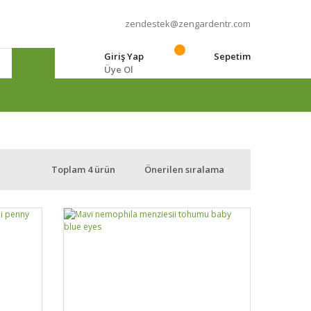
zendestek@zengardentr.com
Giriş Yap
Sepetim
Üye Ol
e
Toplam 4 ürün