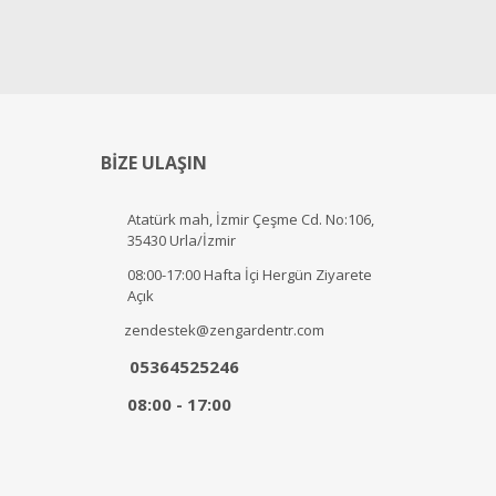
BİZE ULAŞIN
Atatürk mah, İzmir Çeşme Cd. No:106,
35430 Urla/İzmir
08:00-17:00 Hafta İçi Hergün Ziyarete
Açık
zendestek@zengardentr.com
05364525246
08:00 - 17:00